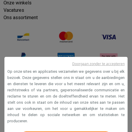
Onze winkels
Vacatures
Ons assortiment
Doorgaan zonder te accepteren
Op onze sites en applicaties verzamelen we gegevens over u bij elk
bezoek. Deze gegevens stellen ons in staat om u de aanbiedingen
en diensten te leveren die voor u het meest relevant zijn en om u,
Verkoopsvoorwaarden
rechtstreeks of via partners, gepersonaliseerde communicatie en
Privacy
reclame te sturen en om de doeltreffendheid ervan te meten. Het
stelt ons ook in staat om de inhoud van onze sites aan te passen
Disclaimer
aan uw voorkeuren, om het voor u gemakkelijker te maken om
Cookies
inhoud te delen op sociale netwerken en om statistieken te
produceren.
Krëfel NV - Steenstraat 44 - Industriezone 4 "T Sas",