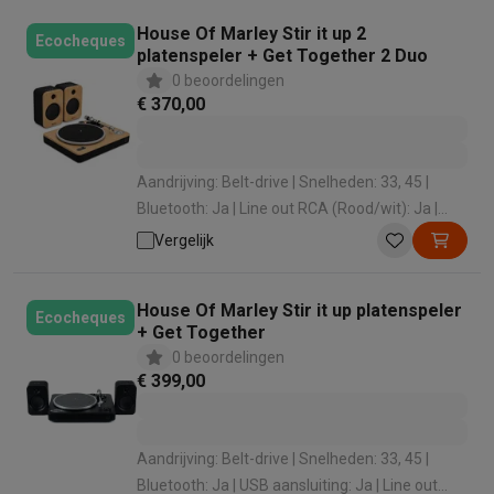
Mondhygiëne
Elektrische tandenborstels
Opzetborstels
Waterf
House Of Marley Stir it up 2
Ecocheques
Scheren
Elektrische scheerapparaten
Baardtrimmers
Multigroo
platenspeler + Get Together 2 Duo
Lichaamsontharing
IPL ontharing
Epilators
Ladyshaves
0 beoordelingen
€ 370,00
Beauty
Gelaatsverzorging
LED Maskers
Spiegels
Hand & voetve
Massage
Voetmassage
Massagestoelen
Nek & schoudermass
Gezondheid
Personenweegschalen
Bloeddrukmeters
Elektrosti
Aandrijving: Belt-drive | Snelheden: 33, 45 |
Voor de baby
Babyfoons
Borstkolven
Flessenwarmers
Aerosols
Bluetooth: Ja | Line out RCA (Rood/wit): Ja |
TV, audio & foto
DAB+ Radio: Nee
Vergelijk
TV & beamers
TV
TV's met soundbar
2026 TV
LG TV
Samsung TV
Randapparatuur TV
Soundbars
Home cinema
Versterkers
Medias
Hoofdtelefoons & oortjes
Koptelefoons
Draadloze koptelefoo
House Of Marley Stir it up platenspeler
Ecocheques
Speakers
Speakers
Bluetooth speakers
Smart speakers
Party s
+ Get Together
Muziek in huis
Radio's & wekkers
Platenspelers
Hifi-ketens
0 beoordelingen
€ 399,00
Navigatie
Dashcams
GPS
Coyote
GPS accessoires
TV & audio accessoires
Steunen
Kabels
Draagbare mediaspele
Fototoestellen
Digitale camera's
Instant camera's
Canon camera'
Aandrijving: Belt-drive | Snelheden: 33, 45 |
Video
GoPro
Action cams
Drones
Camcorder
Bluetooth: Ja | USB aansluiting: Ja | Line out