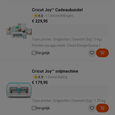
Refurbished
Refurbished smartphones
Refurbished tablets
Refurbished lap
Cricut Joy™ Cadeaubundel
Huishouden
4.6
11 beoordelingen
Wasmachines met ecocheques
Droogkasten met ecocheques
€ 229,95
Kleine keukentoestellen
Kleine keukentoestellen met ecocheques
Koffiemachines met
Grote keukentoestellen
Type printer: Snijplotter | Gewicht (kg): 5 kg |
Vaatwassers met ecocheques
Koelkasten met ecocheques
Die
Printen via app merk: Cricut DesignSpace |
Airco
Accessoires: Gereedschap , Iron-on , Kaarten ,
Vergelijk
Airco's met ecocheques
Vinyl , Tape , Stiften
TV & audio
TV met ecocheques
Bluetooth speakers met ecocheques
Kopt
Cricut Joy™ snijmachine
Multimedia & telefonie
4.9
1 beoordeling
Smartphones met ecocheques
€ 179,95
Tablets met ecocheques
Laptop
Transport
Elektrische steps met ecocheques
Eco initiatieven
Type printer: Snijplotter | Gewicht (kg): 1.75 kg
Impact
Energie besparen
Recycleer je oud elektro
Vergelijk
Info & acties