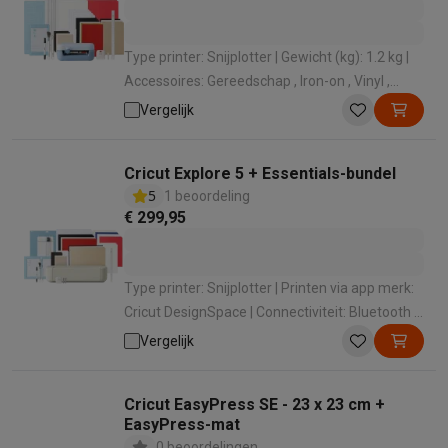
Barbecues
Elektrische barbecues
Houtskoolbarbecues
Gasbarb
Koude dranken
Juicers
Bruiswatermachines
Waterfilterkannen
Wa
Type printer: Snijplotter | Gewicht (kg): 1.2 kg |
Kookgerei
Pannen
Kookpotten
Keukenweegschalen
Vacuümtoest
Accessoires: Gereedschap , Iron-on , Vinyl ,
Desserts
Wafelijzers
Ijsmachines
Pannenkoekenmakers
Divers
Tape , Printbare vellen , Mat , Stiften , Kaarten
Vergelijk
Smart garden
Binnentuin
Kruiden
Compost machines
Accessoire
Huishouden & airco
Stofzuigen
Stofzuigers
Robotstofzuigers
Steelstofzuigers
Sled
Cricut Explore 5 + Essentials-bundel
5
Robots
Robotstofzuigers
Dweilrobots
Robotmaaiers
Zwembadr
1 beoordeling
€ 299,95
Schoonmaken
Vloerreinigers
Stoomreinigers
Tapijtreinigers
Hoge
Strijken
Stoomgenerators
Strijkijzers
Kledingstomers
Actieve str
Naaien
Naaimachines
Accessoires
Type printer: Snijplotter | Printen via app merk:
Verkoelen
Mobiele airco’s
Aircoolers
Ventilators
Accessoires
Cricut DesignSpace | Connectiviteit: Bluetooth ,
Luchtbehandeling
Luchtreinigers
Luchtbevochtigers
Luchtontvoc
USB-C
Vergelijk
Verwarmen
Elektrische verwarming
Elektrische dekens
Wassen & drogen
Wasmachines
Droogkasten
Wasmachine en d
Huisdieren
Automatische voerbak
Automatische kattenbak
Huis
Cricut EasyPress SE - 23 x 23 cm +
Beauty & gezondheid
EasyPress-mat
Haarverzorging
Haardrogers
Stijltangen
Krultangen
Föhnborstels
0 beoordelingen