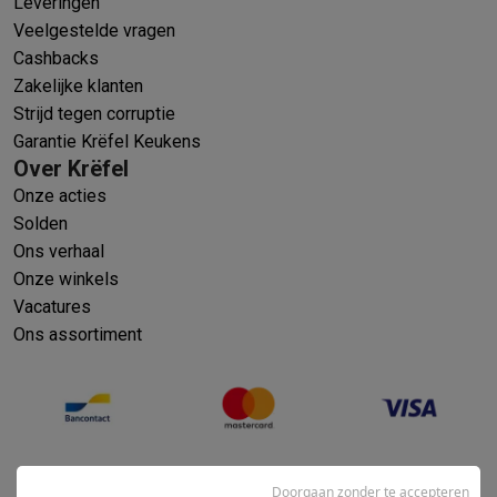
Leveringen
Veelgestelde vragen
Cashbacks
Zakelijke klanten
Strijd tegen corruptie
Garantie Krëfel Keukens
Over Krëfel
Onze acties
Solden
Ons verhaal
Onze winkels
Vacatures
Ons assortiment
Doorgaan zonder te accepteren