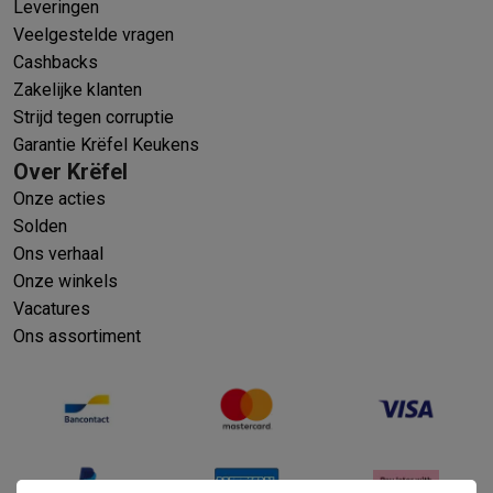
Leveringen
Veelgestelde vragen
Cashbacks
Zakelijke klanten
Strijd tegen corruptie
Garantie Krëfel Keukens
Over Krëfel
Onze acties
Solden
Ons verhaal
Onze winkels
Vacatures
Ons assortiment