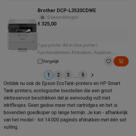
Brother DCP-L3520CDWE
0 beoordelingen
€ 325,00
Type printer: All-in-One printer |
Functionaliteiten: Afdrukken , Kopiëren ,
Scannen | Kleurenprinter: Kleurafdruk , Zwart-
Vergelijk
wit afdruk | Wi-Fi: Wifi 4 (802.11n) |
Gebruikslocatie: Thuis , Kantoor
1
2
3
5
Ontdek nu ook de
Epson EcoTank-printers
en
HP Smart
Tank-printers
, ecologische toestellen die een groot
inktreservoir beschikken dat je eenvoudig vult met
inktflesjes. Geen gedoe meer met cartridges en het is
bovendien goedkoper op lange termijn. Je kan - afhankelijk
van het model - tot 14.000 pagina's afdrukken met één set
vulling.