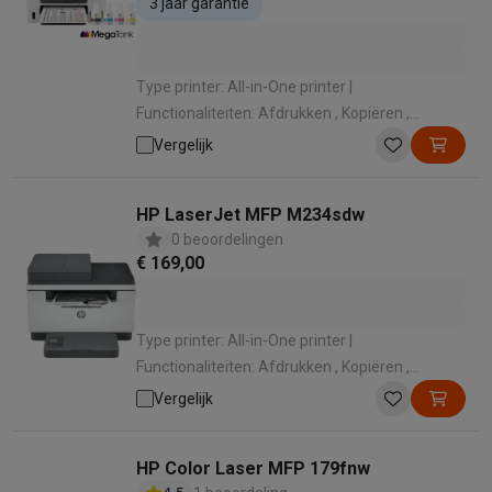
3 jaar garantie
Type printer: All-in-One printer |
Functionaliteiten: Afdrukken , Kopiëren ,
Scannen | Kleurenprinter: Kleurafdruk |
Vergelijk
Gebruikslocatie: Kantoor , Thuis |
Afdruktechnologie: Inkjet
HP LaserJet MFP M234sdw
0 beoordelingen
€ 169,00
Type printer: All-in-One printer |
Functionaliteiten: Afdrukken , Kopiëren ,
Scannen | Kleurenprinter: Zwart-wit afdruk | Wi-
Vergelijk
Fi: Wifi 4 (802.11n) | Gebruikslocatie: Thuis ,
Kantoor
HP Color Laser MFP 179fnw