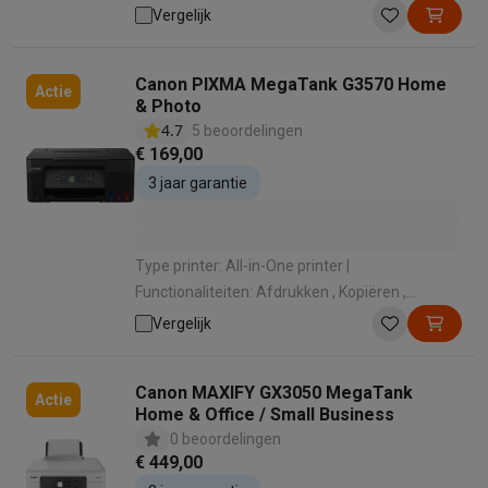
Scannen , Faxen | Kleurenprinter: Kleurafdruk |
Vergelijk
Wi-Fi: Wifi | Gebruikslocatie: Kantoor
Canon PIXMA MegaTank G3570 Home
Actie
& Photo
4.7
5 beoordelingen
€ 169,00
3 jaar garantie
Type printer: All-in-One printer |
Functionaliteiten: Afdrukken , Kopiëren ,
Scannen | Kleurenprinter: Kleurafdruk | Wi-Fi:
Vergelijk
Wifi 5 (802.11ac) | Gebruikslocatie: Thuis
Canon MAXIFY GX3050 MegaTank
Actie
Home & Office / Small Business
0 beoordelingen
€ 449,00