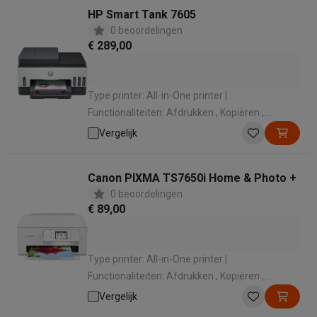
HP Smart Tank 7605
0 beoordelingen
€ 289,00
Type printer: All-in-One printer |
Functionaliteiten: Afdrukken , Kopiëren ,
Scannen , Faxen | Kleurenprinter: Kleurafdruk |
Vergelijk
Wi-Fi: Wifi 5 (802.11ac) | Gebruikslocatie: Thuis
Canon PIXMA TS7650i Home & Photo +
0 beoordelingen
€ 89,00
Type printer: All-in-One printer |
Functionaliteiten: Afdrukken , Kopiëren ,
Scannen | Kleurenprinter: Kleurafdruk | Wi-Fi:
Vergelijk
Wifi 4 (802.11n) | Gebruikslocatie: Thuis