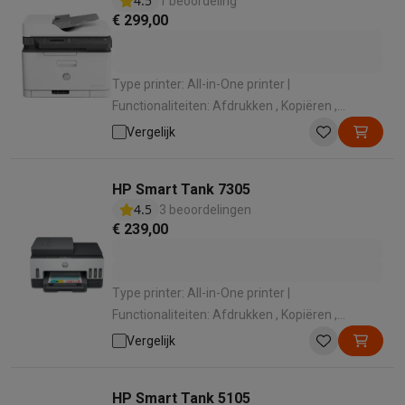
4.5
1 beoordeling
€ 299,00
Type printer: All-in-One printer |
Functionaliteiten: Afdrukken , Kopiëren ,
Scannen , Faxen | Kleurenprinter: Kleurafdruk |
Vergelijk
Wi-Fi: Wifi | Afdruktechnologie: Laser
HP Smart Tank 7305
4.5
3 beoordelingen
€ 239,00
Type printer: All-in-One printer |
Functionaliteiten: Afdrukken , Kopiëren ,
Scannen | Kleurenprinter: Kleurafdruk | Wi-Fi:
Vergelijk
Wifi | Afdruktechnologie: Inkjet
HP Smart Tank 5105