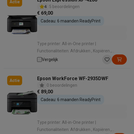
Actie
4
5 beoordelingen
€ 69,00
Cadeau: 6 maanden ReadyPrint
Type printer: All-in-One printer |
Functionaliteiten: Afdrukken , Kopiëren ,
Scannen | Kleurenprinter: Kleurafdruk | Wi-Fi:
Vergelijk
Wifi | Gebruikslocatie: Thuis
Epson WorkForce WF-2935DWF
Actie
0 beoordelingen
€ 89,00
Cadeau: 6 maanden ReadyPrint
Type printer: All-in-One printer |
Functionaliteiten: Afdrukken , Kopiëren ,