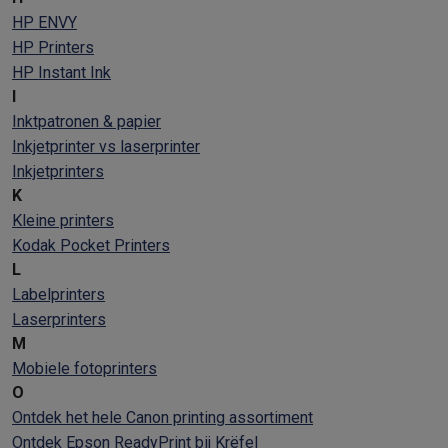
HP ENVY
HP Printers
HP Instant Ink
I
Inktpatronen & papier
Inkjetprinter vs laserprinter
Inkjetprinters
K
Kleine printers
Kodak Pocket Printers
L
Labelprinters
Laserprinters
M
Mobiele fotoprinters
O
Ontdek het hele Canon printing assortiment
Ontdek Epson ReadyPrint bij Krëfel