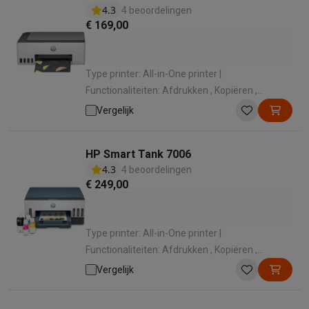
4.3
4 beoordelingen
€ 169,00
Type printer: All-in-One printer |
Functionaliteiten: Afdrukken , Kopiëren ,
Scannen , Faxen | Kleurenprinter: Kleurafdruk |
Vergelijk
Wi-Fi: Wifi | Gebruikslocatie: Thuis
HP Smart Tank 7006
4.3
4 beoordelingen
€ 249,00
Type printer: All-in-One printer |
Functionaliteiten: Afdrukken , Kopiëren ,
Scannen | Kleurenprinter: Kleurafdruk | Wi-Fi:
Vergelijk
Wifi | Afdruktechnologie: Inkjet