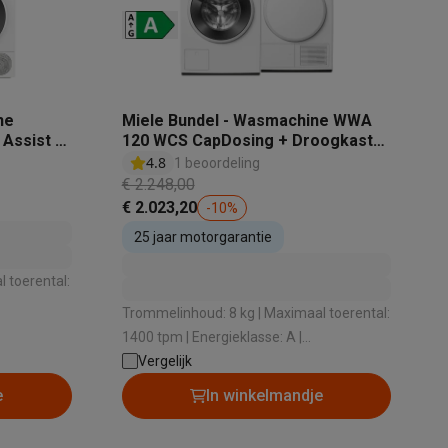
ne
Miele Bundel - Wasmachine WWA
Assist 9
120 WCS CapDosing + Droogkast
D8FG
TWA 520 WP EcoSpeed
4.8
1 beoordeling
denser
€ 2.248,00
teKt
€ 2.023,20
-
10
%
25 jaar motorgarantie
 toerental:
Trommelinhoud: 8 kg | Maximaal toerental:
1 dB |
1400 tpm | Energieklasse: A |
ires
g
Geluidsniveau bij het zwieren: 72 dB |
Vergelijk
Dosering wasmiddel: Doseeradvies
e
In winkelmandje