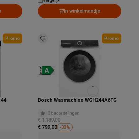
2 dB |
Geluidsniveau bij het zwieren: 76 dB |
Vergelijk
g
Dosering wasmiddel: Handmatig
e
In winkelmandje
Promo
Promo
Thermometers
Accessoires
144
Bosch Wasmachine WGH244A6FG
0 beoordelingen
€ 1.189,00
€ 799,00
-
33
%