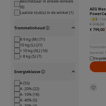
Beschikbaar in enkele winkels
Ecocheques
(
6
)
Info ecocheques
Alle eco producten
Alle eco promoties
AEG Was
Laatste stuk(s) in de winkel
(
1
)
Refurbished
PowerCa
5
1 be
Refurbished smartphones
Refurbished tablets
Refurbished
€ 918,00
Huishouden
Trommelinhoud
€ 799,00
Wasmachines met ecocheques
Droogkasten met ecoche
Kleine keukentoestellen
8-9 kg (M)
(
71
)
Kleine keukentoestellen met ecocheques
Koffiemachines
10 kg (L)
(
21
)
Trommelinh
Grote keukentoestellen
> 10 kg (XL)
(
16
)
toerental: 
Vaatwassers met ecocheques
Koelkasten met ecocheque
< 8 kg (S)
(
7
)
-50% | Geluidsniveau bij het zwieren: 72 dB
Vergelij
Airco
| Stoomfun
Airco's met ecocheques
Energieklasse
TV & audio
TV met ecocheques
Bluetooth speakers met ecocheques
A
(
55
)
Multimedia & telefonie
A -20%
(
22
)
Smartphones met ecocheques
Tablets met ecocheques
La
A -10%
(
16
)
Transport
A -40%
(
5
)
Elektrische steps met ecocheques
A -30%
(
4
)