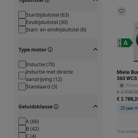
Tijduitstel
Starttijduitstel
(
63
)
Eindtijduitstel
(
30
)
Start- en eindtijduitstel
(
6
)
Type motor
Inductie
(
70
)
Inductie met directe
Miele Bu
360 WCS
aandrijving
(
12
)
TWH 780
0 beo
Standaard
(
3
)
Ecospee
€ 3.098,0
€ 2.788,2
Geluidsklasse
25 jaar 
A
(
66
)
B
(
42
)
Trommelinh
C
(
4
)