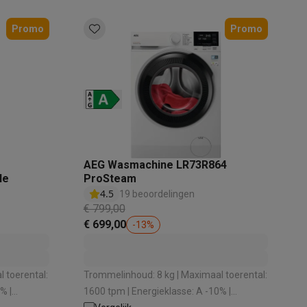
Promo
Promo
akken
Accessoires
AEG Wasmachine LR73R864
le
ProSteam
4.5
19 beoordelingen
€ 799,00
€ 699,00
-
13
%
 toerental:
Trommelinhoud: 8 kg | Maximaal toerental:
% |
1600 tpm | Energieklasse: A -10% |
kels
Droogrekken