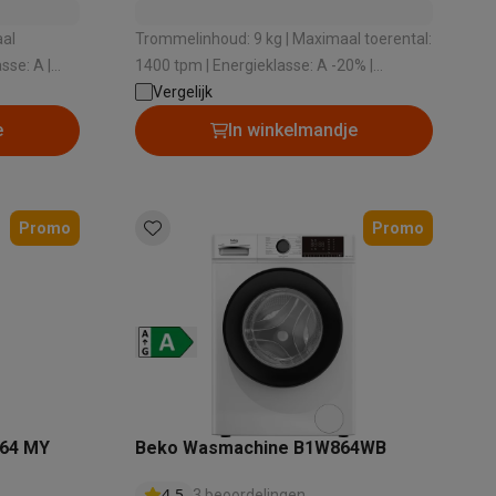
aal
Trommelinhoud: 9 kg | Maximaal toerental:
sse: A |
1400 tpm | Energieklasse: A -20% |
5 dB |
Geluidsniveau bij het zwieren: 70 dB |
Vergelijk
alaxy Fold8
g
Dosering wasmiddel: Automatische
e
In winkelmandje
dosering
alaxy Flip8 & Fold8 (Ultra) hoesjes
Promo
Promo
lers
864 MY
Beko Wasmachine B1W864WB
4.5
3 beoordelingen