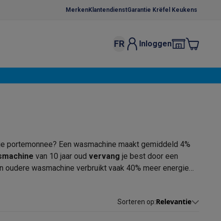
Merken
Klantendienst
Garantie Krëfel Keukens
FR
Inloggen
kels
Droogrekken
s
 microgolfovens
Inbouw wasmachines
ten
 je portemonnee? Een wasmachine maakt gemiddeld 4%
smachine
van 10 jaar oud
vervang
je best door een
Een oudere wasmachine verbruikt vaak 40% meer energie
nes
zijn soms iets duurder qua aankoop, maar dit verschil
o
Koffiezetapparaten
Koffie, capsules & pads
Accessoires
we wasmachine
online
of in de
winkel
kopen met je
Relevantie
Sorteren op
: