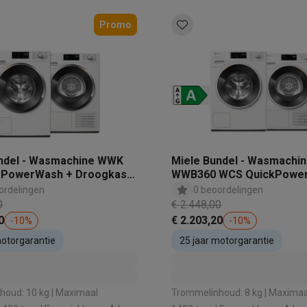
Promo
ndel - Wasmachine WWK
Miele Bundel - Wasmachi
 PowerWash + Droogkast
WWB360 WCS QuickPowe
 WP Wash2Dry &
Droogkast TWC 640 WP 
ordelingen
0 beoordelingen
d
0
€ 2.448,00
0
€ 2.203,20
-
10
%
-
10
%
motorgarantie
25 jaar motorgarantie
oud: 10 kg | Maximaal
Trommelinhoud: 8 kg | Maximaal