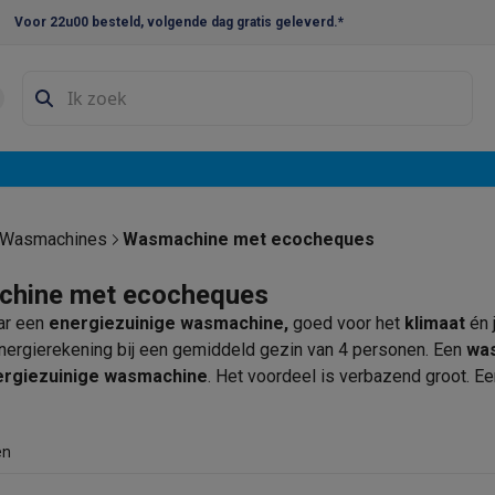
Voor 22u00 besteld, volgende dag gratis geleverd.*
en droogkast sets
Was-droogcombinaties
Tussenkaders en sok
e vaatwassers
e koelkasten
Amerikaanse koelkasten
Wijnkoelkasten
Diepvriezer
w koelkasten
Inbouw diepvriezers
Inbouw wijnkoelkasten
Inbouw
Wasmachines
Wasmachine met ecocheques
kplaten
Gas kookplaten
Kookplaten met afzuiging
Pannen
Kookpot
hine met ecocheques
ar een
energiezuinige wasmachine,
goed voor het
klimaat
én
izen
Gasfornuizen
energierekening bij een gemiddeld gezin van 4 personen. Een
wa
iemachines
ergiezuinige wasmachine
. Het voordeel is verbazend groot. 
smachine van de nieuwe generatie.
Energiezuinige wasmachi
ressomachines
Capsule- & padsmachines
Nespresso
Dolce Gust
 binnen de twee jaar
terug
. Bovendien kun je bij Krëfel je nieu
machines
Juicers
Eierkokers
Yoghurtmachines
Accessoires
en
es
.
 monsieur machines
Accessoires