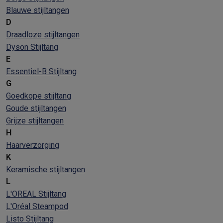
Blauwe stijltangen
D
Draadloze stijltangen
Dyson Stijltang
E
Essentiel-B Stijltang
G
Goedkope stijltang
Goude stijltangen
Grijze stijltangen
H
Haarverzorging
K
Keramische stijltangen
L
L'OREAL Stijltang
L'Oréal Steampod
Listo Stijltang