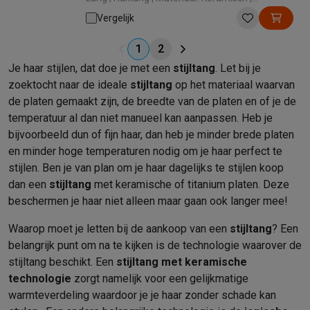
Minimum temperatuur: 150 ° | Maximale
Vergelijk
temperatuur: 230 °
1
2
Je haar stijlen, dat doe je met een
stijltang
. Let bij je
zoektocht naar de ideale
stijltang
op het materiaal waarvan
de platen gemaakt zijn, de breedte van de platen en of je de
temperatuur al dan niet manueel kan aanpassen. Heb je
bijvoorbeeld dun of fijn haar, dan heb je minder brede platen
en minder hoge temperaturen nodig om je haar perfect te
stijlen. Ben je van plan om je haar dagelijks te stijlen koop
dan een
stijltang
met keramische of titanium platen. Deze
beschermen je haar niet alleen maar gaan ook langer mee!
Waarop moet je letten bij de aankoop van een
stijltang
? Een
belangrijk punt om na te kijken is de technologie waarover de
stijltang beschikt. Een
stijltang met keramische
technologie
zorgt namelijk voor een gelijkmatige
warmteverdeling waardoor je je haar zonder schade kan