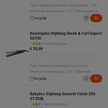
Type: Stijltang | Minimum temperatuur: 170 ° |
Maximale temperatuur: 210 ° | Meedraaiende
snoer: Ja | Display: Ja
Vergelijk
Remington Stijltang Sleek & Curl Expert
S6700
4.4
6 beoordelingen
€ 33,99
Type: Stijltang | Materiaal: Keramisch |
Minimum temperatuur: 150 ° | Maximale
temperatuur: 230 ° | Meedraaiende snoer: Ja
Vergelijk
Babyliss Stijltang Smooth Finish 230
ST250E
4.7
5 beoordelingen