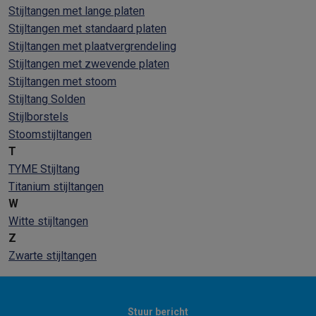
Stijltangen met lange platen
Stijltangen met standaard platen
Stijltangen met plaatvergrendeling
Stijltangen met zwevende platen
Stijltangen met stoom
Stijltang Solden
Stijlborstels
Stoomstijltangen
T
TYME Stijltang
Titanium stijltangen
W
Witte stijltangen
Z
Zwarte stijltangen
Stuur bericht