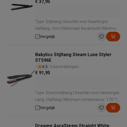
€ 37,95
Type: Stijltang | Geschikt voor haarlengte:
Halflang , Kort | Materiaal: Keramisch | Minimum
temperatuur: 180 ° | Maximale temperatuur:
Vergelijk
230 °
Babyliss Stijltang Steam Luxe Styler
ST596E
4.5
5 beoordelingen
€ 91,95
Type: Stoomstijltang | Geschikt voor haarlengte:
Lang , Halflang | Minimum temperatuur: 170 ° |
Maximale temperatuur: 210 ° | Meedraaiende
Vergelijk
snoer: Ja
Dreame AuraSteam Straight White