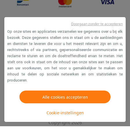
Doorgaan zonder te accepteren
Op onze sites en applicaties verzamelen we gegevens over u bij elk
bezoek. Deze gegevens stellen ons in staat om u de aanbiedingen
en diensten te leveren die voor u het meest relevant zijn en om u,
Verkoopsvoorwaarden
rechtstreeks of via partners, gepersonaliseerde communicatie en
reclame te sturen en om de doeltreffendheid ervan te meten. Het
Privacy
stelt ons ook in staat om de inhoud van onze sites aan te passen
Disclaimer
aan uw voorkeuren, om het voor u gemakkelijker te maken om
inhoud te delen op sociale netwerken en om statistieken te
Cookies
produceren.
Krëfel NV - Steenstraat 44 - Industriezone 4 "T Sas",
Alle cookies accepteren
1851 Humbeek, België
BTW BE 0400.673.544
Cookie-instellingen
Copyright 2026