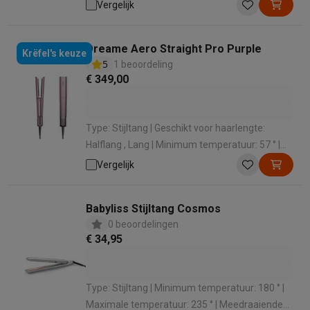
Minimum temperatuur: 140 ° | Maximale
Vergelijk
temperatuur: 235 °
Dreame Aero Straight Pro Purple
Krëfel's keuze
5
1 beoordeling
€ 349,00
Type: Stijltang | Geschikt voor haarlengte:
Halflang , Lang | Minimum temperatuur: 57 ° |
Geschikt voor haartype: Normaal , Gekruld , Fijn ,
Vergelijk
Droog , Dik , Beschadigd | Display: Ja
Babyliss Stijltang Cosmos
0 beoordelingen
€ 34,95
Type: Stijltang | Minimum temperatuur: 180 ° |
Maximale temperatuur: 235 ° | Meedraaiende