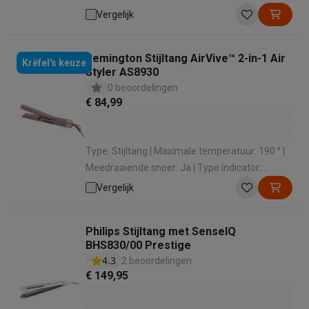
snoer: Ja | Automatisch uitschakelen: Ja
Vergelijk
Remington Stijltang AirVive™ 2-in-1 Air
Krëfel's keuze
Styler AS8930
0 beoordelingen
€ 84,99
Type: Stijltang | Maximale temperatuur: 190 ° |
Meedraaiende snoer: Ja | Type indicator:
Opwarmingsindicator | Automatisch
Vergelijk
uitschakelen: Ja
Philips Stijltang met SenseIQ
BHS830/00 Prestige
4.3
2 beoordelingen
€ 149,95