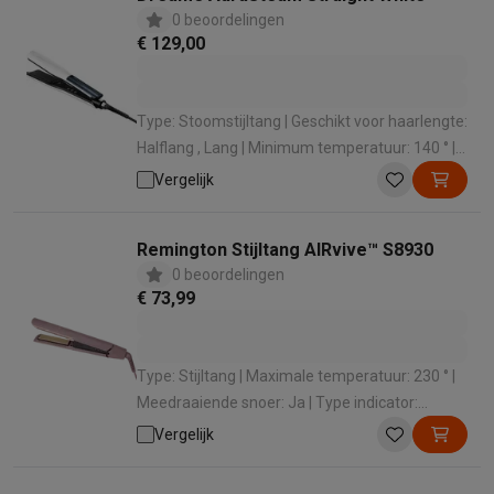
0 beoordelingen
€ 129,00
Type: Stoomstijltang | Geschikt voor haarlengte:
Halflang , Lang | Minimum temperatuur: 140 ° |
Maximale temperatuur: 220 ° | Meedraaiende
Vergelijk
snoer: Ja
Remington Stijltang AIRvive™ S8930
0 beoordelingen
€ 73,99
Type: Stijltang | Maximale temperatuur: 230 ° |
Meedraaiende snoer: Ja | Type indicator:
Opwarmingsindicator | Automatisch
Vergelijk
uitschakelen: Ja