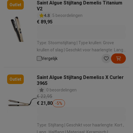
Saint Algue Stijltang Demelis Titanium
Outlet
V2
4.8
5 beoordelingen
€ 89,95
Type: Stoomstijltang | Type krullen: Grove
krullen of slag | Geschikt voor haarlengte: Lang ,
Halflang | Materiaal: Titanium | Minimum
Vergelijk
temperatuur: 150 °
Saint Algue Stijltang Demeliss X Curler
Outlet
3965
0 beoordelingen
€ 22,95
€ 21,80
-
5
%
Type: Stijltang | Geschikt voor haarlengte: Kort ,
Lang , Halflang | Materiaal: Keramisch |