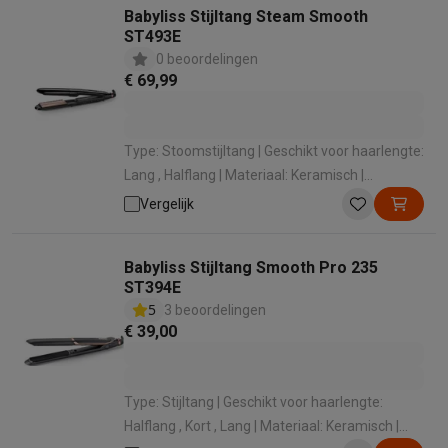
Babyliss Stijltang Steam Smooth
ST493E
0 beoordelingen
€ 69,99
Type: Stoomstijltang | Geschikt voor haarlengte:
Lang , Halflang | Materiaal: Keramisch |
Minimum temperatuur: 150 ° | Maximale
Vergelijk
temperatuur: 230 °
Babyliss Stijltang Smooth Pro 235
ST394E
5
3 beoordelingen
€ 39,00
Type: Stijltang | Geschikt voor haarlengte:
Halflang , Kort , Lang | Materiaal: Keramisch |