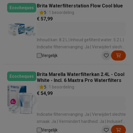
Brita Waterfilterstation Flow Cool blue
Ecocheques
5
1 beoordeling
€ 57,99
Inhoud kan: 8.2 L | Inhoud gefilterd water: 5.2 L |
Indicatie filtervervanging: Ja | Verwijdert slechte
smaak: Ja | Vermindert hardheid: Ja
Vergelijk
Brita Marella Waterfilterkan 2.4L - Cool
Ecocheques
White - Incl. 6 Maxtra Pro Waterfilters
5
1 beoordeling
€ 54,99
Indicatie filtervervanging: Ja | Verwijdert slechte
smaak: Ja | Vermindert hardheid: Ja | Inclusief
filterpatroon: Ja | Type: Waterfilterkan
Vergelijk