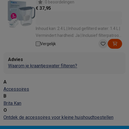
0 beoordelingen
€ 37,95
Inhoud kan: 2.4 L | Inhoud gefilterd water: 1.4 L |
Vermindert hardheid: Ja | Inclusief filterpatroon:
Ja | Vaatwasbestendig: Ja
Vergelijk
Advies
Waarom je kraantjeswater filteren?
A
Accessoires
B
Brita Kan
O
Ontdek de accessoires voor kleine huishoudtoestellen