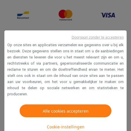
Doorgaan zonder te accepteren
Op onze sites en applicaties verzamelen we gegevens over u bij elk
bezoek. Deze gegevens stellen ons in staat om u de aanbiedingen
en diensten te leveren die voor u het meest relevant zijn en om u,
Verkoopsvoorwaarden
rechtstreeks of via partners, gepersonaliseerde communicatie en
reclame te sturen en om de doeltreffendheid ervan te meten. Het
Privacy
stelt ons ook in staat om de inhoud van onze sites aan te passen
Disclaimer
aan uw voorkeuren, om het voor u gemakkelijker te maken om
inhoud te delen op sociale netwerken en om statistieken te
Cookies
produceren.
Krëfel NV - Steenstraat 44 - Industriezone 4 "T Sas",
Alle cookies accepteren
1851 Humbeek, België
BTW BE 0400.673.544
Cookie-instellingen