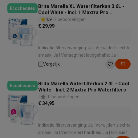
Brita Marella XL Waterfilterkan 3.6L -
Mondhygiëne
Elektrische tandenborstels
Opzetborstels
Waterf
Ecocheques
Cool White - Incl. 1 Maxtra Pro
Scheren
Elektrische scheerapparaten
Baardtrimmers
Multigroo
Waterfilter
4.9
2 beoordelingen
Lichaamsontharing
IPL ontharing
Epilators
Ladyshaves
€ 29,99
Beauty
Gelaatsverzorging
LED Maskers
Spiegels
Hand & voetve
Massage
Voetmassage
Massagestoelen
Nek & schoudermass
Gezondheid
Personenweegschalen
Bloeddrukmeters
Elektrosti
Indicatie filtervervanging: Ja | Verwijdert slechte
Voor de baby
Babyfoons
Borstkolven
Flessenwarmers
Aerosols
smaak: Ja | Verlaagt het loodgehalte: Ja |
TV, audio & foto
Vermindert hardheid: Ja | Inclusief filterpatroon:
Vergelijk
TV & beamers
TV
TV's met soundbar
2026 TV
LG TV
Samsung TV
Ja
Randapparatuur TV
Soundbars
Home cinema
Versterkers
Medias
Brita Marella Waterfilterkan 2.4L - Cool
Hoofdtelefoons & oortjes
Koptelefoons
Draadloze koptelefoo
Ecocheques
White - Incl. 2 Maxtra Pro Waterfilters
Speakers
Speakers
Bluetooth speakers
Smart speakers
Party s
0 beoordelingen
Muziek in huis
Radio's & wekkers
Platenspelers
Hifi-ketens
€ 34,95
Navigatie
Dashcams
GPS
Coyote
GPS accessoires
TV & audio accessoires
Steunen
Kabels
Draagbare mediaspele
Fototoestellen
Digitale camera's
Instant camera's
Canon camera'
Indicatie filtervervanging: Ja | Verwijdert slechte
Video
GoPro
Action cams
Drones
Camcorder
smaak: Ja | Vermindert hardheid: Ja | Inclusief