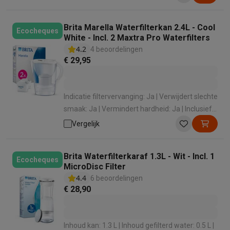
Brita Marella Waterfilterkan 2.4L - Cool
Ecocheques
White - Incl. 2 Maxtra Pro Waterfilters
4.2
4 beoordelingen
€ 29,95
Indicatie filtervervanging: Ja | Verwijdert slechte
smaak: Ja | Vermindert hardheid: Ja | Inclusief
filterpatroon: Ja | Type: Waterfilterkan
Vergelijk
Brita Waterfilterkaraf 1.3L - Wit - Incl. 1
Ecocheques
MicroDisc Filter
4.4
6 beoordelingen
€ 28,90
Inhoud kan: 1.3 L | Inhoud gefilterd water: 0.5 L |