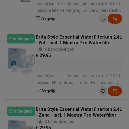
Gaming
Inhoud kan: 1.3 L | Inhoud gefilterd water: 0.8 L |
PlayStation
PlayStation 5
PS5 games
PS4 games
Playstation co
Indicatie filtervervanging: Ja | Verwijdert slechte
Nintendo
Nintendo Switch 2
Nintendo Switch games
Nintendo Sw
smaak: Ja | Verlaagt het loodgehalte: Ja
Vergelijk
Xbox
Xbox games
Xbox controllers
Xbox headsets
Xbox access
PC gaming
Gaming laptops
Gaming PC
Gaming monitors
Gaming
Gaming setup
Gaming headsets
Gaming microfoons
Gamingstoe
Brita Style Essential Waterfilterkan 2.4L
Ecocheques
- Wit - incl. 1 Maxtra Pro Waterfilte
Gaming consoles
0 beoordelingen
Smart home & devices
€ 29,95
Smartwatches
Smartwatches
Activity Trackers
Bandjes
Opladers
Mobiliteit
Elektrische steps
Dashcams
GPS
Coyote
Elektrische 
Veiligheid & bescherming
Bewakingscamera's
Alarmsystemen
B
Inhoud kan: 2.4 L | Inhoud gefilterd water: 1.4 L |
Contactloos betalen
Betaalterminals
Accessoires SumUp
Inclusief filterpatroon: Ja | Vaatwasbestendig:
Omgeving & comfort
Verlichting
Plug & play zonnepanelen
Voice
Ja | Type: Waterfilterkan
Vergelijk
Entertainment
Smart TV
Smart speakers
Google TV Streamer
App
Keuken
Slimme koelkasten
Slimme vaatwassers
Slimme espre
Huishouden & gezondheid
Slimme wasmachines
Slimme droog
Brita Style Essential Waterfilterkan 2.4L
Ecocheques
- Zand - incl. 1 Maxtra Pro Waterfilter
Eco producten
0 beoordelingen
Ecocheques
€ 29,95