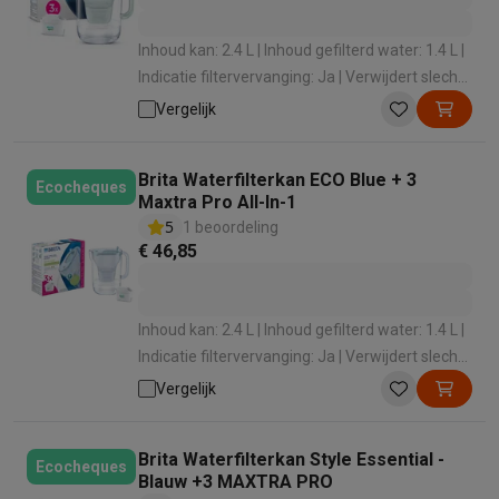
Inhoud kan: 2.4 L | Inhoud gefilterd water: 1.4 L |
Indicatie filtervervanging: Ja | Verwijdert slechte
smaak: Ja | Verlaagt het loodgehalte: Ja
Vergelijk
Brita Waterfilterkan ECO Blue + 3
Ecocheques
Maxtra Pro All-In-1
5
1 beoordeling
€ 46,85
Inhoud kan: 2.4 L | Inhoud gefilterd water: 1.4 L |
Indicatie filtervervanging: Ja | Verwijdert slechte
smaak: Ja | Verlaagt het loodgehalte: Ja
Vergelijk
Brita Waterfilterkan Style Essential -
Ecocheques
Blauw +3 MAXTRA PRO