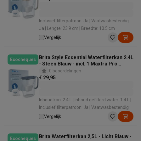
Info ecocheques
Alle eco producten
Alle eco promoties
Refurbished
Refurbished smartphones
Refurbished tablets
Refurbished lap
Inclusief filterpatroon: Ja | Vaatwasbestendig:
Huishouden
Ja | Lengte: 23.9 cm | Breedte: 10.5 cm
Wasmachines met ecocheques
Droogkasten met ecocheques
Vergelijk
Kleine keukentoestellen
Kleine keukentoestellen met ecocheques
Koffiemachines met
Grote keukentoestellen
Brita Style Essential Waterfilterkan 2.4L
Ecocheques
Vaatwassers met ecocheques
Koelkasten met ecocheques
Die
- Steen Blauw - incl. 1 Maxtra Pro
Airco
Waterfilter
0 beoordelingen
€ 29,95
Airco's met ecocheques
TV & audio
TV met ecocheques
Bluetooth speakers met ecocheques
Kopt
Inhoud kan: 2.4 L | Inhoud gefilterd water: 1.4 L |
Multimedia & telefonie
Inclusief filterpatroon: Ja | Vaatwasbestendig:
Smartphones met ecocheques
Tablets met ecocheques
Laptop
Ja | Type: Waterfilterkan
Transport
Vergelijk
Elektrische steps met ecocheques
Eco initiatieven
Brita Waterfilterkan 2,5L - Licht Blauw -
Ecocheques
Impact
Energie besparen
Recycleer je oud elektro