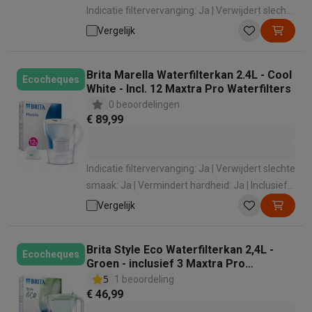
Indicatie filtervervanging: Ja | Verwijdert slechte
smaak: Ja | Verlaagt het loodgehalte: Ja
Vergelijk
Brita Marella Waterfilterkan 2.4L - Cool
Ecocheques
White - Incl. 12 Maxtra Pro Waterfilters
0 beoordelingen
€ 89,99
Indicatie filtervervanging: Ja | Verwijdert slechte
smaak: Ja | Vermindert hardheid: Ja | Inclusief
filterpatroon: Ja | Type: Waterfilterkan
Vergelijk
Brita Style Eco Waterfilterkan 2,4L -
Ecocheques
Groen - inclusief 3 Maxtra Pro
Waterfilter
5
1 beoordeling
€ 46,99