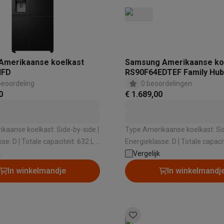
Amerikaanse koelkast
Samsung Amerikaanse ko
IFD
RS90F64EDTEF Family Hub
beoordeling
0 beoordelingen
0
€ 1.689,00
kaanse koelkast: Side-by-side |
Type Amerikaanse koelkast: Sid
aciteit: 632 L |
Energieklasse: D | Totale capaciteit: 621 L |
Water- en ijsverdeler |
k
Dispenser: Water- en ijsverdeler 
Vergelijk
eau: 35 dB
Geluidsniveau: 36 dB
In winkelmandje
In winkelmandj