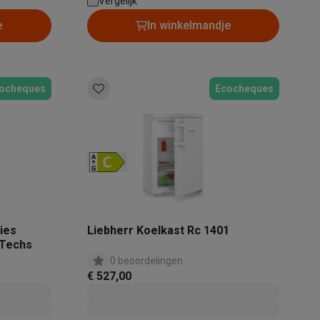
Vriessysteem: No Frost | Geluidsniveau: 34
Vergelijk
dB
e
In winkelmandje
ocheques
Ecocheques
Thermometers
Accessoires
ies
Liebherr Koelkast Rc 1401
Techs
0 beoordelingen
€ 527,00