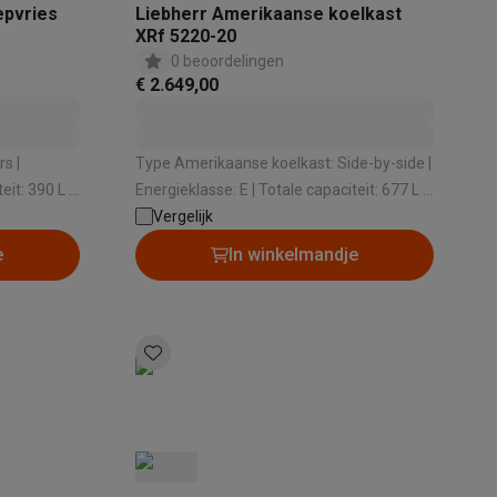
epvries
Liebherr Amerikaanse koelkast
XRf 5220-20
0 beoordelingen
€ 2.649,00
s |
Type Amerikaanse koelkast: Side-by-side |
elstofzuigers met ecocheques
Sledestofzuigers met ecochequ
Energieklasse: E | Totale capaciteit: 677 L |
Vergelijk
Dispenser: Geen | Geluidsniveau: 36 dB
erkannen
Keukenaccessoires met ecocheques
e
In winkelmandje
en met ecocheques
Dampkappen met ecocheques
Kookplaten me
elers met ecocheques
et ecocheques
Inkt en papier met ecocheques