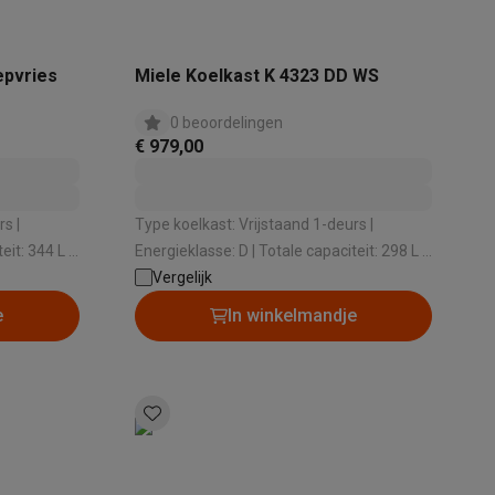
epvries
Miele Koelkast K 4323 DD WS
0 beoordelingen
€ 979,00
s |
Type koelkast: Vrijstaand 1-deurs |
teKt
Energieklasse: D | Totale capaciteit: 298 L |
Koelingsysteem: Dynamisch |
Vergelijk
Geluidsniveau: 37 dB
e
In winkelmandje
ires