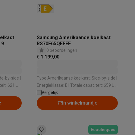
elkast
Samsung Amerikaanse koelkast
 9
RS70F65QEFEF
0 beoordelingen
€ 1.199,00
e-by-side |
Type Amerikaanse koelkast: Side-by-side |
Energieklasse: E | Totale capaciteit: 659 L |
|
Vergelijk
Dispenser: Geen | Geluidsniveau: 36 dB
e
In winkelmandje
Ecocheques