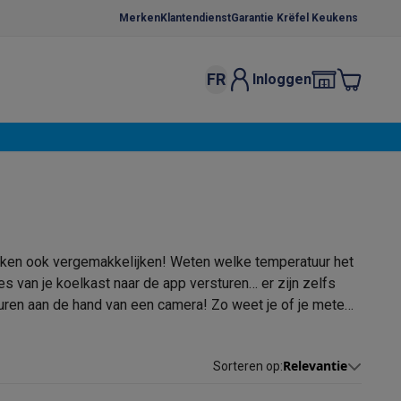
Merken
Klantendienst
Garantie Krëfel Keukens
FR
Inloggen
kels
Droogrekken
s
 microgolfovens
Inbouw wasmachines
ten
aken ook vergemakkelijken! Weten welke temperatuur het
es van je koelkast naar de app versturen… er zijn zelfs
gluren aan de hand van een camera! Zo weet je of je meteen
aktisch, je kan het soms zelfs als prikbord gebruiken en
o
Koffiezetapparaten
Koffie, capsules & pads
Accessoires
elkasten die je laten weten wanneer iets overtijd zou
Relevantie
Sorteren op
:
lkast liggen. Kortom, een smart koelkast kan je leven