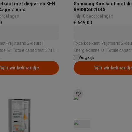
elkast met diepvries KFN
Samsung Koelkast met di
Aspect inox
RB38C602DSA
ordelingen
0 beoordelingen
0
€ 649,00
 laptops
BuyBack
st: Vrijstaand 2-deurs |
Type koelkast: Vrijstaand 2-deur
ques
Stofzuigers met ecocheques
Strijkijzers met ecocheques
Ste
aciteit: 371 L |
Energieklasse: D | Totale capaciteit: 390 L |
ost | Geluidsniveau: 34
k
Vriessysteem: No Frost | Geluidsniveau: 35
Vergelijk
 met ecocheques
Bruiswatertoestellen met ecocheques
Waterfilt
dB
In winkelmandje
In winkelmandj
s
Diepvriezers met ecocheques
Ovens met ecocheques
Fornuiz
Koptelefoons met ecocheques
Oortjes met ecocheques
Platensp
ptops met ecocheques
Monitors met ecocheques
Powerbanks m