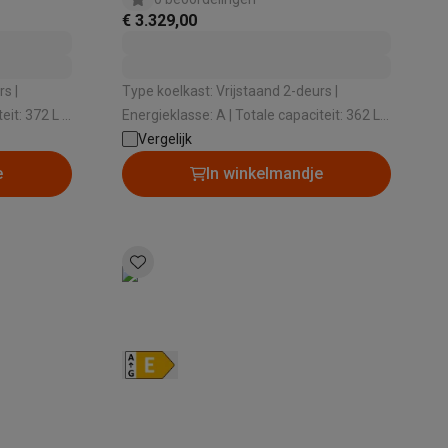
€ 3.329,00
tion accessoires
s |
Type koelkast: Vrijstaand 2-deurs |
 accessoires
Energieklasse: A | Totale capaciteit: 362 L |
Vriessysteem: No Frost | Geluidsniveau: 29
Vergelijk
dB
e
In winkelmandje
Racing
Smartphone gaming controllers
Accessoires
s & GPS trackers
 personenweegschalen
Slimme elektrische tandenborstels
Babyf