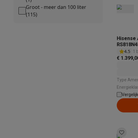
Groot - meer dan 100 liter
(
115
)
Hisense 
RS818N4
4.5
1 
€ 1.399,0
Type Ameri
Energieklasse: D | Totale cap
Dispenser: 
Vergelij
Geluidsniv