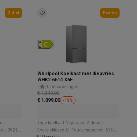
Outlet
Promo
akken
Accessoires
s
Whirlpool Koelkast met diepvries
WHK2 6614 X6E
0 beoordelingen
€ 1.349,00
€ 1.099,00
-
19
%
s |
Type koelkast: Vrijstaand 2-deurs |
Energieklasse: C | Totale capaciteit: 615 L |
kels
Droogrekken