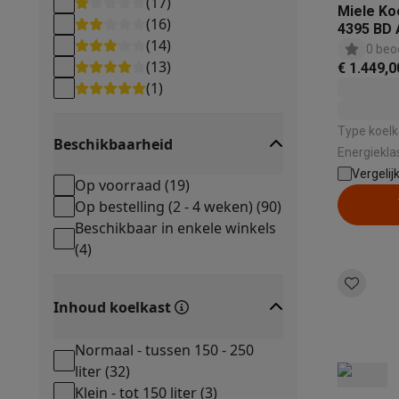
(
17
)
Eco producten
Miele Ko
(
16
)
4395 BD 
Ecocheques
(
14
)
0 beo
Info ecocheques
Alle eco producten
Alle eco promoties
(
13
)
€ 1.449,0
Refurbished
(
1
)
Refurbished smartphones
Refurbished tablets
Refurbished
Huishouden
Type koelka
Wasmachines met ecocheques
Droogkasten met ecoche
Beschikbaarheid
Energieklasse: B | Totale cap
Kleine keukentoestellen
Vriessysteem: No Fr
Vergelij
Kleine keukentoestellen met ecocheques
Koffiemachines
Op voorraad
(
19
)
dB
Grote keukentoestellen
Op bestelling (2 - 4 weken)
(
90
)
Beschikbaar in enkele winkels
Vaatwassers met ecocheques
Koelkasten met ecocheque
Airco
(
4
)
Airco's met ecocheques
TV & audio
Inhoud koelkast
TV met ecocheques
Bluetooth speakers met ecocheques
Multimedia & telefonie
Normaal - tussen 150 - 250
Smartphones met ecocheques
Tablets met ecocheques
La
liter
(
32
)
Transport
Klein - tot 150 liter
(
3
)