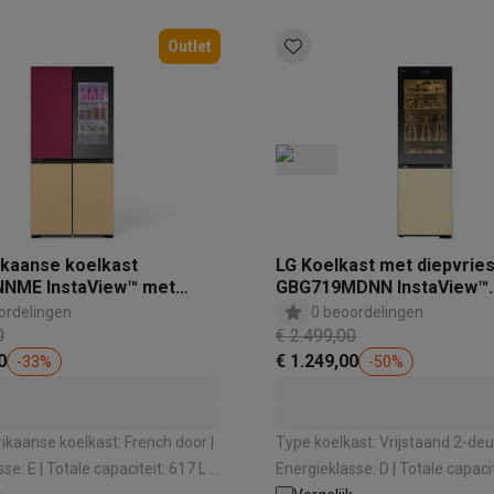
enders
Soepmakers
Hakmolens
Accessoires
kokers
Kookrobots
Pastamachines
Opzetkookplaten
Accessoires
Outlet
i
Pizzamakers
Accessoires
barbecues
Accessoires
nen
Waterfilterpatronen
Ijsblokjesmachines
toestellen
Keukengerei & gadgets
verse desserten
oires
Sledestofzuigers
Handstofzuigers
Bouwstofzuigers
Stofzuigerz
kaanse koelkast
LG Koelkast met diepvrie
adrobots
Robot ramenwassers
NME InstaView™ met
GBG719MDNN InstaView™
Hogedrukreinigers
Ruitenwassers
Dweilsystemen
Accessoires
™
MoodUP™
ordelingen
0 beoordelingen
e strijkplanken
Strijkplanken
Accessoires
0
€ 2.499,00
0
€ 1.249,00
-
33
%
-
50
%
es
ntvochtigers
Weerstations
kaanse koelkast: French door |
Type koelkast: Vrijstaand 2-deur
aciteit: 617 L |
Energieklasse: D | Totale capaciteit: 352 L |
en droogkast sets
Was-droogcombinaties
Tussenkaders en sok