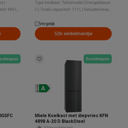
s |
Type koelkast: Tafelmodel | Energieklasse:
C | Totale capaciteit: 111 L | Geluidsniveau:
35 dB | Hoogte: 850 mm
Vergelijk
alaxy Fold8
e
In winkelmandje
alaxy Flip8 & Fold8 (Ultra) hoesjes
ocheques
Ecocheques
lers
70GSFC
Miele Koelkast met diepvries KFN
4898 A-20 D BlackSteel
0 beoordelingen