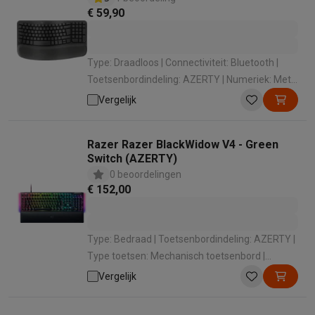
€ 59,90
Type: Draadloos | Connectiviteit: Bluetooth |
Toetsenbordindeling: AZERTY | Numeriek: Met
numeriek toetsenbord | Afmetingen: 37,60 x
Vergelijk
21,89 x 3,05 cm
Razer Razer BlackWidow V4 - Green
Switch (AZERTY)
0 beoordelingen
€ 152,00
Type: Bedraad | Toetsenbordindeling: AZERTY |
Type toetsen: Mechanisch toetsenbord |
Numeriek: Met numeriek toetsenbord | Soort
Vergelijk
apparaat: Toetsenbord