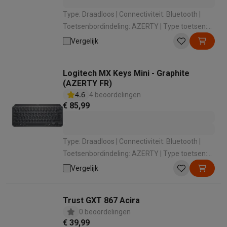
Type: Draadloos | Connectiviteit: Bluetooth |
Toetsenbordindeling: AZERTY | Type toetsen:
Chiclet-toetsenbord | Numeriek: Zonder
Vergelijk
numeriek toetsenbord
Logitech MX Keys Mini - Graphite
(AZERTY FR)
4.6
4 beoordelingen
€ 85,99
Type: Draadloos | Connectiviteit: Bluetooth |
Toetsenbordindeling: AZERTY | Type toetsen:
Chiclet-toetsenbord | Numeriek: Zonder
Vergelijk
numeriek toetsenbord
Trust GXT 867 Acira
0 beoordelingen
€ 39,99