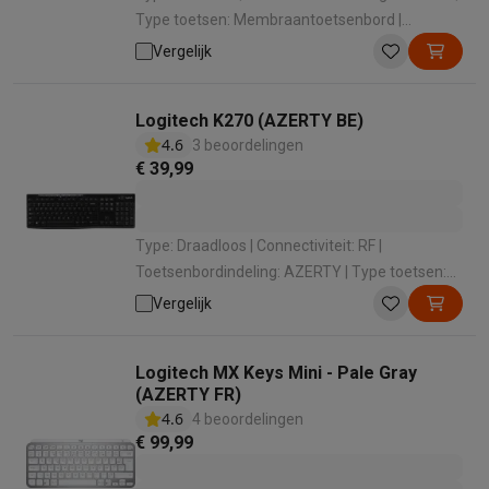
Type toetsen: Membraantoetsenbord |
Numeriek: Met numeriek toetsenbord |
Vergelijk
Afmetingen: 45 x 15,5 x 2,4 cm
Logitech K270 (AZERTY BE)
4.6
3 beoordelingen
€ 39,99
Type: Draadloos | Connectiviteit: RF |
Toetsenbordindeling: AZERTY | Type toetsen:
Membraantoetsenbord | Numeriek: Met
Vergelijk
numeriek toetsenbord
Logitech MX Keys Mini - Pale Gray
(AZERTY FR)
4.6
4 beoordelingen
€ 99,99