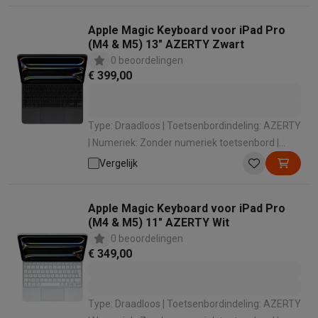
Apple Magic Keyboard voor iPad Pro
(M4 & M5) 13" AZERTY Zwart
0 beoordelingen
€ 399,00
Type: Draadloos | Toetsenbordindeling: AZERTY
| Numeriek: Zonder numeriek toetsenbord |
Compatibiliteit: iPadOS | Soort apparaat:
Vergelijk
Toetsenbord voor tablet
Apple Magic Keyboard voor iPad Pro
(M4 & M5) 11" AZERTY Wit
0 beoordelingen
€ 349,00
Type: Draadloos | Toetsenbordindeling: AZERTY