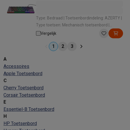
Type: Bedraad | Toetsenbordindeling: AZERTY |
Type toetsen: Mechanisch toetsenbord |
Numeriek: Zonder numeriek toetsenbord |
Vergelijk
Afmetingen: 29 x 10 x 4 cm
1
2
3
A
Accessoires
Apple Toetsenbord
C
Cherry Toetsenbord
Corsair Toetsenbord
E
Essentiel-B Toetsenbord
H
HP Toetsenbord