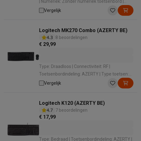
| Numeriek: Zonder numeriek toetsenbord |
Compatibiliteit: iPadOS | Soort apparaat:
Vergelijk
Toetsenbord voor tablet
Logitech MK270 Combo (AZERTY BE)
4.3
8 beoordelingen
€ 29,99
Type: Draadloos | Connectiviteit: RF |
Toetsenbordindeling: AZERTY | Type toetsen:
Membraantoetsenbord | Numeriek: Met
Vergelijk
numeriek toetsenbord
Logitech K120 (AZERTY BE)
4.7
7 beoordelingen
€ 17,99
Type: Bedraad | Toetsenbordindeling: AZERTY |