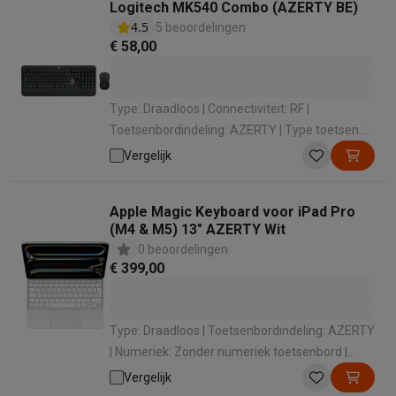
Logitech MK540 Combo (AZERTY BE)
4.5
5 beoordelingen
€ 58,00
Type: Draadloos | Connectiviteit: RF |
Toetsenbordindeling: AZERTY | Type toetsen:
Membraantoetsenbord | Numeriek: Met
Vergelijk
numeriek toetsenbord
Apple Magic Keyboard voor iPad Pro
(M4 & M5) 13" AZERTY Wit
0 beoordelingen
€ 399,00
Type: Draadloos | Toetsenbordindeling: AZERTY
| Numeriek: Zonder numeriek toetsenbord |
Compatibiliteit: iPadOS | Soort apparaat:
Vergelijk
Toetsenbord voor tablet