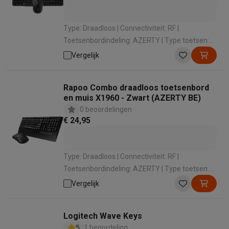
Type: Draadloos | Connectiviteit: RF |
Toetsenbordindeling: AZERTY | Type toetsen:
Membraantoetsenbord | Numeriek: Met
Vergelijk
numeriek toetsenbord
Rapoo Combo draadloos toetsenbord
en muis X1960 - Zwart (AZERTY BE)
0 beoordelingen
€ 24,95
Type: Draadloos | Connectiviteit: RF |
Toetsenbordindeling: AZERTY | Type toetsen:
Membraantoetsenbord | Numeriek: Met
Vergelijk
numeriek toetsenbord
Logitech Wave Keys
5
1 beoordeling