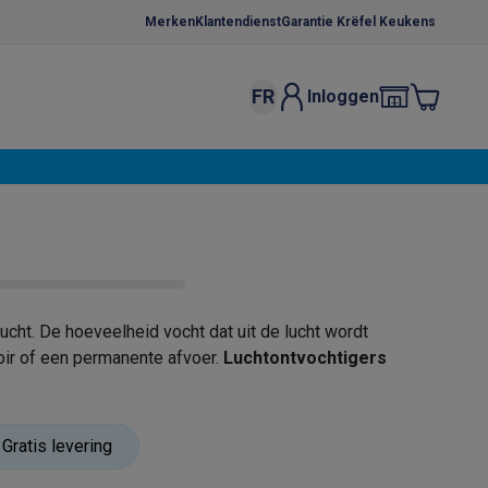
Merken
Klantendienst
Garantie Krëfel Keukens
FR
Inloggen
kels
Droogrekken
s
 microgolfovens
Inbouw wasmachines
ten
 lucht. De hoeveelheid vocht dat uit de lucht wordt
voir of een permanente afvoer.
Luchtontvochtigers
o
Koffiezetapparaten
Koffie, capsules & pads
Accessoires
Gratis levering