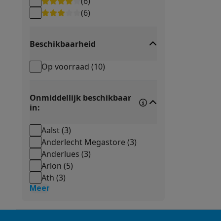
(
6
)
(
6
)
Beschikbaarheid
Op voorraad
(
10
)
Onmiddellijk beschikbaar
in:
Aalst
(
3
)
Anderlecht Megastore
(
3
)
Anderlues
(
3
)
Arlon
(
5
)
Ath
(
3
)
Meer