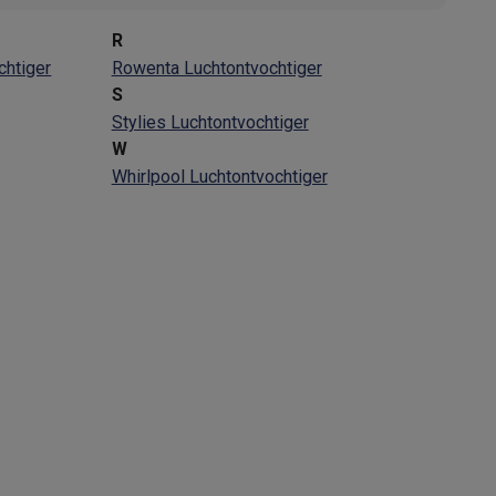
R
htiger
Rowenta Luchtontvochtiger
S
Stylies Luchtontvochtiger
W
Whirlpool Luchtontvochtiger
teKt
ires