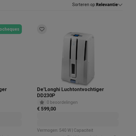
Relevantie
Sorteren op
:
ocheques
akken
Accessoires
ger
De'Longhi Luchtontvochtiger
DD230P
0 beoordelingen
€ 599,00
kels
Droogrekken
Vermogen: 540 W | Capaciteit