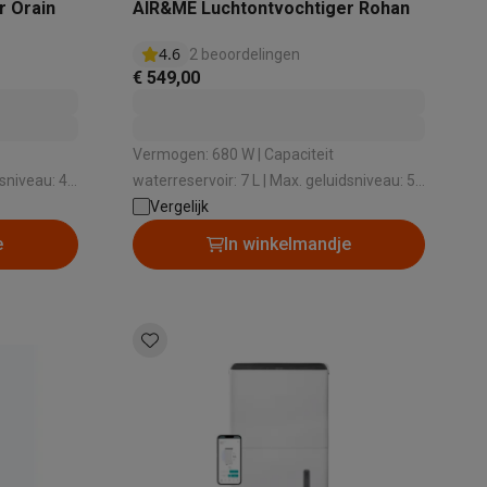
r Orain
AIR&ME Luchtontvochtiger Rohan
4.6
2 beoordelingen
€ 549,00
alaxy Fold8
Vermogen: 680 W | Capaciteit
alaxy Flip8 & Fold8 (Ultra) hoesjes
dsniveau: 42
waterreservoir: 7 L | Max. geluidsniveau: 52
antal
dB | Maximale ruimte: 200 m² | Aantal
Vergelijk
snelheden: 2
e
In winkelmandje
lers