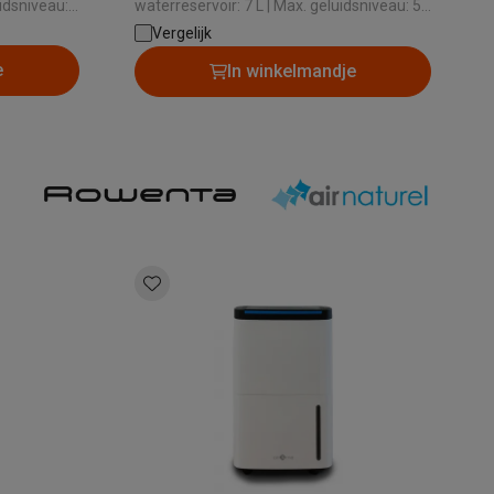
uidsniveau:
waterreservoir: 7 L | Max. geluidsniveau: 53
t per dag:
dB | Maximale ruimte: 72 m² | Aantal
Vergelijk
snelheden: 2
e
In winkelmandje
Thermometers
Accessoires