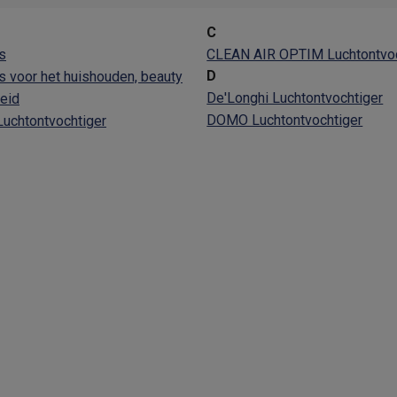
C
s
CLEAN AIR OPTIM Luchtontvoc
klein elektro
Solden op multimedia
Solden op TV & audio
D
 voor het huishouden, beauty
Black Friday
De'Longhi Luchtontvochtiger
eid
lijke winkelbeleving
Niet tevreden, geld terug
DOMO Luchtontvochtiger
 Luchtontvochtiger
ie
TV installatie
etaling
Alma: betaal in 2 of 3 keer
Klarna: betaal binnen 30 dagen
everingsuur
Zakelijke klanten
ProteKt: verzeker je toestel
Swap Pro
 kookplaat past bij jouw keuken?
Meer...
..
ituatie
Hoofdtelefoon of oortjes?
Meer...
 je een elektrische step?
Hoe kies je een drone ?
 groot elektro
Outlet klein elektro
Outlet TV & audio
Outlet accesso