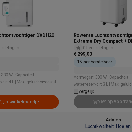
 laptops
BuyBack
chtontvochtiger DXDH20
Rowenta Luchtontvochtig
ques
Stofzuigers met ecocheques
Strijkijzers met ecocheques
Ste
Extreme Dry Compact + 
ordelingen
0 beoordelingen
 met ecocheques
Bruiswatertoestellen met ecocheques
Waterfilt
€ 299,00
15 jaar herstelbaar
s
Diepvriezers met ecocheques
Ovens met ecocheques
Fornuiz
330 W | Capaciteit
Vermogen: 300 W | Capaciteit
oir: 4 L | Max. geluidsniveau: 42
waterreservoir: 3 L | Max. gelui
ale ruimte: 40 m² |
40.5 dB | Maximale ruimte: 40 m
Vergelijk
k
ingscapaciteit per dag: 20 L
Koptelefoons met ecocheques
Oortjes met ecocheques
Platensp
snelheden: 2
Niet op voorraa
In winkelmandje
ptops met ecocheques
Monitors met ecocheques
Powerbanks m
Advies
Luchtkwaliteit: Hoe en