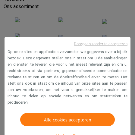
Info ecocheques
Alle eco producten
Alle eco promoties
Ons assortiment
Refurbished
Refurbished smartphones
Refurbished tablets
Refurbished lap
Huishouden
Wasmachines met ecocheques
Droogkasten met ecocheques
Kleine keukentoestellen
Doorgaan zonder te accepteren
Kleine keukentoestellen met ecocheques
Koffiemachines met
Grote keukentoestellen
Op onze sites en applicaties verzamelen we gegevens over u bij elk
bezoek. Deze gegevens stellen ons in staat om u de aanbiedingen
Vaatwassers met ecocheques
Koelkasten met ecocheques
Die
en diensten te leveren die voor u het meest relevant zijn en om u,
Verkoopsvoorwaarden
Airco
rechtstreeks of via partners, gepersonaliseerde communicatie en
Airco's met ecocheques
Privacy
reclame te sturen en om de doeltreffendheid ervan te meten. Het
TV & audio
stelt ons ook in staat om de inhoud van onze sites aan te passen
Disclaimer
TV met ecocheques
Bluetooth speakers met ecocheques
Kopt
aan uw voorkeuren, om het voor u gemakkelijker te maken om
Cookies
Multimedia & telefonie
inhoud te delen op sociale netwerken en om statistieken te
produceren.
Smartphones met ecocheques
Tablets met ecocheques
Laptop
Transport
Krëfel NV - Steenstraat 44 - Industriezone 4 "T Sas",
Elektrische steps met ecocheques
1851 Humbeek, België
Alle cookies accepteren
Eco initiatieven
BTW BE 0400.673.544
Impact
Energie besparen
Recycleer je oud elektro