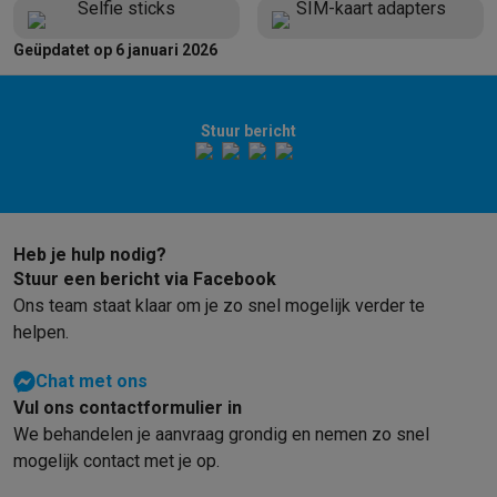
Selfie sticks
SIM-kaart adapters
Barbecues
Elektrische barbecues
Houtskoolbarbecues
Gasbarb
Koude dranken
Juicers
Bruiswatermachines
Waterfilterkannen
Wa
Geüpdatet op 6 januari 2026
Kookgerei
Pannen
Kookpotten
Keukenweegschalen
Vacuümtoest
Desserts
Wafelijzers
Ijsmachines
Pannenkoekenmakers
Divers
Stuur bericht
Smart garden
Binnentuin
Kruiden
Compost machines
Accessoire
Huishouden & airco
Stofzuigen
Stofzuigers
Robotstofzuigers
Steelstofzuigers
Sled
Robots
Robotstofzuigers
Dweilrobots
Robotmaaiers
Zwembadr
Schoonmaken
Vloerreinigers
Stoomreinigers
Tapijtreinigers
Hoge
Heb je hulp nodig?
Strijken
Stoomgenerators
Strijkijzers
Kledingstomers
Actieve str
Stuur een bericht via Facebook
Naaien
Naaimachines
Accessoires
Ons team staat klaar om je zo snel mogelijk verder te
Verkoelen
Mobiele airco’s
Aircoolers
Ventilators
Accessoires
helpen.
Luchtbehandeling
Luchtreinigers
Luchtbevochtigers
Luchtontvoc
Chat met ons
Verwarmen
Elektrische verwarming
Elektrische dekens
Vul ons contactformulier in
Wassen & drogen
Wasmachines
Droogkasten
Wasmachine en d
We behandelen je aanvraag grondig en nemen zo snel
Huisdieren
Automatische voerbak
Automatische kattenbak
Huis
mogelijk contact met je op.
Beauty & gezondheid
Haarverzorging
Haardrogers
Stijltangen
Krultangen
Föhnborstels