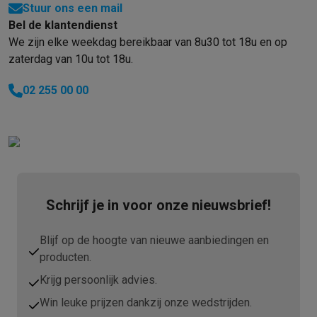
Stuur ons een mail
Mondhygiëne
Elektrische tandenborstels
Opzetborstels
Waterf
Bel de klantendienst
Scheren
Elektrische scheerapparaten
Baardtrimmers
Multigroo
We zijn elke weekdag bereikbaar van 8u30 tot 18u en op
Lichaamsontharing
IPL ontharing
Epilators
Ladyshaves
zaterdag van 10u tot 18u.
Beauty
Gelaatsverzorging
LED Maskers
Spiegels
Hand & voetve
Massage
Voetmassage
Massagestoelen
Nek & schoudermass
02 255 00 00
Gezondheid
Personenweegschalen
Bloeddrukmeters
Elektrosti
Voor de baby
Babyfoons
Borstkolven
Flessenwarmers
Aerosols
TV, audio & foto
TV & beamers
TV
TV's met soundbar
2026 TV
LG TV
Samsung TV
Randapparatuur TV
Soundbars
Home cinema
Versterkers
Medias
Hoofdtelefoons & oortjes
Koptelefoons
Draadloze koptelefoo
Schrijf je in voor onze nieuwsbrief!
Speakers
Speakers
Bluetooth speakers
Smart speakers
Party s
Muziek in huis
Radio's & wekkers
Platenspelers
Hifi-ketens
Blijf op de hoogte van nieuwe aanbiedingen en
Navigatie
Dashcams
GPS
Coyote
GPS accessoires
producten.
TV & audio accessoires
Steunen
Kabels
Draagbare mediaspele
Krijg persoonlijk advies.
Fototoestellen
Digitale camera's
Instant camera's
Canon camera'
Video
GoPro
Action cams
Drones
Camcorder
Win leuke prijzen dankzij onze wedstrijden.