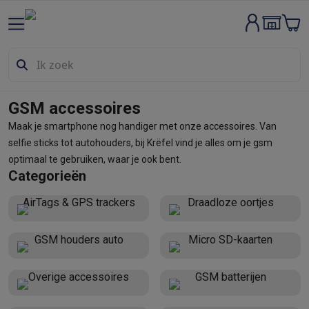
Groot elektro & inbouw
Wassen & drogen
Wasmachines
Droogkasten
Wasmachine en d
Vaatwassers
Vaatwassers
Inbouw vaatwassers
Vrijstaande va
Koelen & vriezen
Koelkasten
Inbouw koelkasten
Vrijstaande ko
Inbouwtoestellen
Inbouw vaatwassers
Inbouw ovens
Inbouw ko
GSM accessoires
Ovens & microgolfovens
Ovens
Microgolfovens
Maak je smartphone nog handiger met onze accessoires. Van
Kookplaten
Kookplaten
Inductiekookplaten
Keramische kookpla
selfie sticks tot autohouders, bij Krëfel vind je alles om je gsm
Dampkappen
Dampkappen
optimaal te gebruiken, waar je ook bent.
Fornuizen
Fornuizen
Gemengde fornuizen
Elektrische fornuizen
Categorieën
Kleine inbouwtoestellen
Warmhoudlades
Espresso- & koffiema
AirTags & GPS trackers
Draadloze oortjes
Kleine keukenapparaten
Koffie
Koffiemachines
Volautomatische koffiemachines
Espress
Ontbijt
Waterkokers
Broodroosters
Broodbakmachines
Snijmach
GSM houders auto
Micro SD-kaarten
Frituren & grillen
Airfryers
Friteuses
Grills
TeppanYaki
Croque mon
Robots & mixers
Keukenmachines
Keukenrobots
Mixers
Blende
Overige accessoires
GSM batterijen
Koken & stomen
Multicookers
Rijst- en stoomkokers
Waterkoke
Fun cooking
Gourmet toestellen
Fondue
Raclette
TeppanYaki
Piz