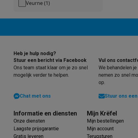
Software
Windows & Microsoft Office
Anti-Virus
Overige s
Veurne
(
1
)
Toebehoren IT
Opladers & kabels
Tassen & sleeves
Steune
Gaming
PlayStation
PlayStation 5
PS5 games
PS4 games
Playstati
Nintendo
Nintendo Switch 2
Nintendo Switch games
Ninten
Xbox
Xbox games
Xbox controllers
Xbox headsets
Xbox ac
PC gaming
Gaming laptops
Gaming PC
Gaming monitors
Gam
Heb je hulp nodig?
Gaming setup
Gaming headsets
Gaming microfoons
Gaming
Stuur een bericht via Facebook
Vul ons contactf
Gaming consoles
Ons team staat klaar om je zo snel
We behandelen je 
Smart home & devices
mogelijk verder te helpen.
nemen zo snel mog
Smartwatches
Smartwatches
Activity Trackers
Bandjes
Opla
op.
Mobiliteit
Elektrische steps
Dashcams
GPS
Coyote
Elektris
Veiligheid & bescherming
Bewakingscamera's
Alarmsyste
Chat met ons
Stuur ons een
Contactloos betalen
Betaalterminals
Accessoires SumUp
Omgeving & comfort
Verlichting
Plug & play zonnepanelen
Informatie en diensten
Mijn Krëfel
Entertainment
Smart TV
Smart speakers
Google TV Streame
Onze diensten
Mijn bestellingen
Keuken
Slimme koelkasten
Slimme vaatwassers
Slimme e
Laagste prijsgarantie
Mijn account
Huishouden & gezondheid
Slimme wasmachines
Slimme d
Gratis leveren
Terugsturen