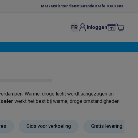
Merken
Klantendienst
Garantie Krëfel Keukens
FR
Inloggen
kels
Droogrekken
s
 microgolfovens
Inbouw wasmachines
ten
e verdampen. Warme, droge lucht wordt aangezogen en
koeler
werkt het best bij warme, droge omstandigheden.
o
Koffiezetapparaten
Koffie, capsules & pads
Accessoires
res
Gids voor verkoeling
Gratis levering