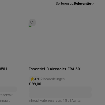
Relevantie
Sorteren op
:
akken
Accessoires
50WH
Essentiel-B Aircooler ERA 501
4.9
2 beoordelingen
€ 99,00
eservoir:
kels
Droogrekken
Inhoud waterreservoir: 4.8 L | Aantal