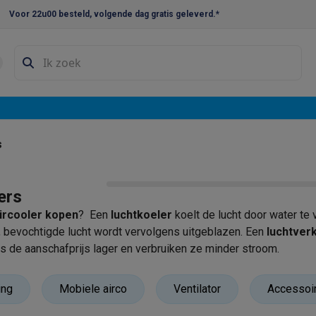
Voor 22u00 besteld, volgende dag gratis geleverd.*
en droogkast sets
Was-droogcombinaties
Tussenkaders en sok
e vaatwassers
e koelkasten
Amerikaanse koelkasten
Wijnkoelkasten
Diepvriezer
w koelkasten
Inbouw diepvriezers
Inbouw wijnkoelkasten
Inbouw
s
kplaten
Gas kookplaten
Kookplaten met afzuiging
Pannen
Kookpot
ers
izen
Gasfornuizen
ircooler kopen
? Een
luchtkoeler
koelt de lucht door water t
iemachines
 bevochtigde lucht wordt vervolgens uitgeblazen. Een
luchtver
s de aanschafprijs lager en verbruiken ze minder stroom.
ressomachines
Capsule- & padsmachines
Nespresso
Dolce Gust
machines
Juicers
Eierkokers
Yoghurtmachines
Accessoires
ing
Mobiele airco
Ventilator
Accessoi
 monsieur machines
Accessoires