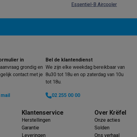
oftware
Essentiel-B Aircooler
n
Muismatten
Overige accessoires
on controllers
Playstation headsets
Playstation VR-brillen
Playsta
do Switch controllers
Nintendo Switch headsets
Nintendo Switch
cessoires
ing muizen
Gaming toetsenborden
PC gaming controllers
stoelen
Gaming desks
Gaming TV
Gaming monitors
VR brillen
Sim 
ormulier in
Bel de klantendienst
aanvraag grondig en
We zijn elke weekdag bereikbaar van
elijk contact met je
8u30 tot 18u en op zaterdag van 10u
ders
tot 18u.
che steps accessoires
GPS accessoires
men
Bewegingsdetectoren
Slimme deurbellen
Rookmelders
AirTag
 mail
02 255 00 00
Voice assistant
Weerstations
Klantenservice
Over Krëfel
r
Apple TV
Batterijen & opladers
Stekkers & adapters
Herstellingen
Onze acties
spressomachines
Slimme ovens
Slimme keukenrobots
Garantie
Solden
roogkasten
Slimme luchtbehandeling
Slimme stofzuigers
Slimme
Leveringen
Ons verhaal