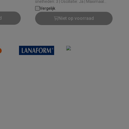
baar
snelheden: 3 | Oscillatie: Ja | Maximaal
geluidsniveau: 60 dB | Op wieltjes: Ja
Vergelijk
d
Niet op voorraad
Thermometers
Accessoires