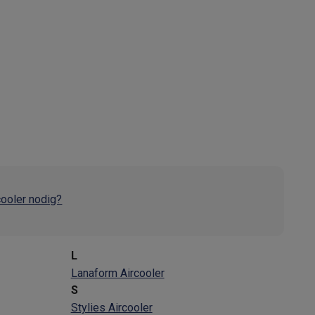
alaxy Fold8
alaxy Flip8 & Fold8 (Ultra) hoesjes
rcooler nodig?
lers
L
Lanaform Aircooler
S
Stylies Aircooler