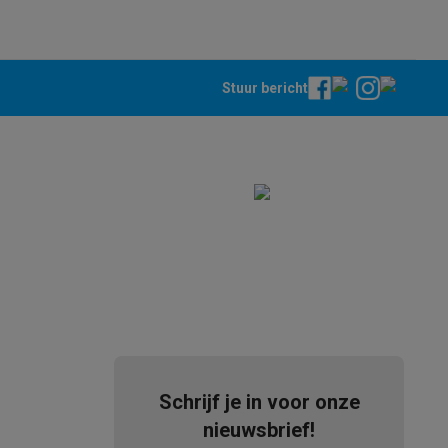
tion accessoires
Stuur bericht
 accessoires
Racing
Smartphone gaming controllers
Accessoires
s & GPS trackers
Schrijf je in voor onze
nieuwsbrief!
 personenweegschalen
Slimme elektrische tandenborstels
Babyf