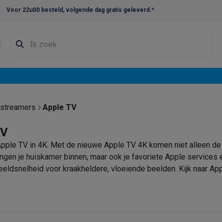
Voor 22u00 besteld, volgende dag gratis geleverd.*
en droogkast sets
Was-droogcombinaties
Tussenkaders en sok
e vaatwassers
e koelkasten
Amerikaanse koelkasten
Wijnkoelkasten
Diepvriezer
w koelkasten
Inbouw diepvriezers
Inbouw wijnkoelkasten
Inbouw
streamers
Apple TV
kplaten
Gas kookplaten
Kookplaten met afzuiging
Pannen
Kookpot
TV
pple TV in 4K. Met de nieuwe Apple TV 4K komen niet alleen de 
izen
Gasfornuizen
ingen je huiskamer binnen, maar ook je favoriete Apple services 
iemachines
eldsnelheid voor kraakheldere, vloeiende beelden. Kijk naar App
naar Apple Music, gewoon op je tv. Je regelt het allemaal met de
ressomachines
Capsule- & padsmachines
Nespresso
Dolce Gust
machines
Juicers
Eierkokers
Yoghurtmachines
Accessoires
 monsieur machines
Accessoires