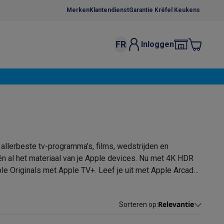
Merken
Klantendienst
Garantie Krëfel Keukens
FR
Inloggen
kels
Droogrekken
s
 microgolfovens
Inbouw wasmachines
ten
allerbeste tv-programma’s, films, wedstrijden en
én al het materiaal van je Apple devices. Nu met 4K HDR
le Originals met Apple TV+. Leef je uit met Apple Arcade.
 afstandsbediening met aanraakgevoelig klikvlak.
o
Koffiezetapparaten
Koffie, capsules & pads
Accessoires
Relevantie
Sorteren op
: