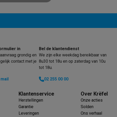
Huisdierverzorging
GPS trackers dieren
tels
Multistylers
Krulspelden
terflossers
groomers
Tondeuses
Scheerkoppen
Accessoires
etverzorging
Accessoires
massage
Massage guns
ormulier in
Bel de klantendienst
rostimulatie apparaten
Bloedcirculatie apparaten
Infraroodlampen
aanvraag grondig en
We zijn elke weekdag bereikbaar van
sols
Luchtbevochtigers
elijk contact met je
8u30 tot 18u en op zaterdag van 10u
tot 18u.
g TV
TCL TV
TV steunen
Beamers
 mail
02 255 00 00
diastreamers
DVD & Blu-Ray spelers
efoons
Oortjes
Draadloze oortjes
Sportoortjes
ty speakers
Klantenservice
Over Krëfel
s
Herstellingen
Onze acties
Garantie
Solden
pelers
Audio accessoires
Leveringen
Ons verhaal