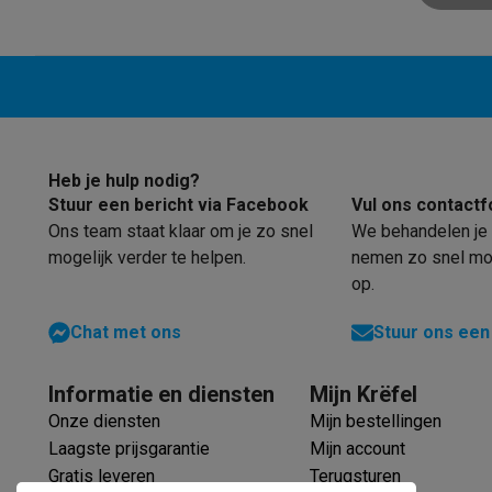
Huisdieren
Automatische voerbak
Automatische kattenbak
Beauty & gezondheid
Haarverzorging
Haardrogers
Stijltangen
Krultangen
Föhnbors
Mondhygiëne
Elektrische tandenborstels
Opzetborstels
Wa
Scheren
Elektrische scheerapparaten
Baardtrimmers
Multi
Lichaamsontharing
IPL ontharing
Epilators
Ladyshaves
Beauty
Gelaatsverzorging
LED Maskers
Spiegels
Hand & vo
Heb je hulp nodig?
Massage
Voetmassage
Massagestoelen
Nek & schouder
Stuur een bericht via Facebook
Vul ons contactf
Gezondheid
Personenweegschalen
Bloeddrukmeters
Elekt
Ons team staat klaar om je zo snel
We behandelen je 
Voor de baby
Babyfoons
Borstkolven
Flessenwarmers
Aero
mogelijk verder te helpen.
nemen zo snel mog
TV, audio & foto
op.
TV & beamers
TV
TV's met soundbar
2026 TV
LG TV
Samsun
Chat met ons
Stuur ons een
Randapparatuur TV
Soundbars
Home cinema
Versterkers
Me
Hoofdtelefoons & oortjes
Koptelefoons
Draadloze koptel
Speakers
Speakers
Bluetooth speakers
Smart speakers
Par
Informatie en diensten
Mijn Krëfel
Muziek in huis
Radio's & wekkers
Platenspelers
Hifi-keten
Onze diensten
Mijn bestellingen
Navigatie
Dashcams
GPS
Coyote
GPS accessoires
Laagste prijsgarantie
Mijn account
TV & audio accessoires
Steunen
Kabels
Draagbare medias
Gratis leveren
Terugsturen