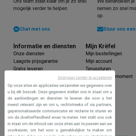
Robots & mixers
Keukenmachines
Keukenrobots
Mixers
Bl
Ons team staat klaar om je zo snel
We behandelen je 
Koken & stomen
Multicookers
Rijst- en stoomkokers
Water
mogelijk verder te helpen.
nemen zo snel mog
op.
Fun cooking
Gourmet toestellen
Fondue
Raclette
TeppanYak
Barbecues
Elektrische barbecues
Houtskoolbarbecues
Gas
Chat met ons
Stuur ons een
Koude dranken
Juicers
Bruiswatermachines
Waterfilterkan
Kookgerei
Pannen
Kookpotten
Keukenweegschalen
Vacuüm
Informatie en diensten
Mijn Krëfel
Desserts
Wafelijzers
Ijsmachines
Pannenkoekenmakers
Di
Onze diensten
Mijn bestellingen
Smart garden
Binnentuin
Kruiden
Compost machines
Access
Laagste prijsgarantie
Mijn account
Huishouden & airco
Gratis leveren
Terugsturen
Stofzuigen
Stofzuigers
Robotstofzuigers
Steelstofzuigers
Verlengde garantie
Mijn leveringsmoment
Robots
Robotstofzuigers
Dweilrobots
Robotmaaiers
Zwemb
Doorgaan zonder te accepteren
Ecocheques
Schoonmaken
Vloerreinigers
Stoomreinigers
Tapijtreinigers
Op onze sites en applicaties verzamelen we gegevens over
Veilig betalen
Strijken
Stoomgenerators
Strijkijzers
Kledingstomers
Actiev
u bij elk bezoek. Deze gegevens stellen ons in staat om u
de aanbiedingen en diensten te leveren die voor u het
Toegankelijkheidsverklaring
Naaien
Naaimachines
Accessoires
meest relevant zijn en om u, rechtstreeks of via partners,
Verkoelen
Mobiele airco’s
Aircoolers
Ventilators
Accessoir
gepersonaliseerde communicatie en reclame te sturen en
Luchtbehandeling
Luchtreinigers
Luchtbevochtigers
Luchto
om de doeltreffendheid ervan te meten. Het stelt ons ook
Verwarmen
Elektrische verwarming
Elektrische dekens
in staat om de inhoud van onze sites aan te passen aan uw
Wassen & drogen
Wasmachines
Droogkasten
Wasmachine 
voorkeuren, om het voor u gemakkelijker te maken om