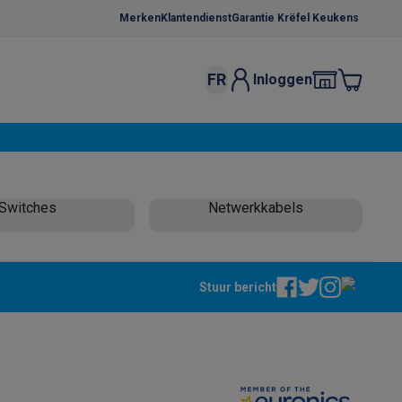
Merken
Klantendienst
Garantie Krëfel Keukens
FR
Inloggen
kels
Droogrekken
s
 microgolfovens
Inbouw wasmachines
Switches
Netwerkkabels
ten
Stuur bericht
o
Koffiezetapparaten
Koffie, capsules & pads
Accessoires