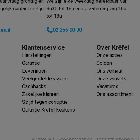
enders
Soepmakers
Hakmolens
Accessoires
aanvraag grondig en
We zijn elke weekdag bereikbaar van
kokers
Kookrobots
Pastamachines
Opzetkookplaten
Accessoires
elijk contact met je
8u30 tot 18u en op zaterdag van 10u
tot 18u.
i
Pizzamakers
Accessoires
barbecues
Accessoires
 mail
02 255 00 00
nen
Waterfilterpatronen
Ijsblokjesmachines
toestellen
Keukengerei & gadgets
Klantenservice
Over Krëfel
verse desserten
Herstellingen
Onze acties
oires
Garantie
Solden
Leveringen
Ons verhaal
Sledestofzuigers
Handstofzuigers
Bouwstofzuigers
Stofzuigerz
Veelgestelde vragen
Onze winkels
adrobots
Robot ramenwassers
Cashbacks
Vacatures
Hogedrukreinigers
Ruitenwassers
Dweilsystemen
Accessoires
Zakelijke klanten
Ons assortiment
e strijkplanken
Strijkplanken
Accessoires
Strijd tegen corruptie
Garantie Krëfel Keukens
es
ntvochtigers
Weerstations
en droogkast sets
Was-droogcombinaties
Tussenkaders en sok
Krëfel NV - Steenstraat 44 - Industriezone 4 "