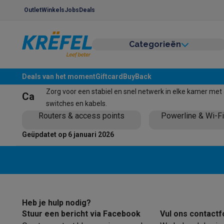
Outlet
Winkels
Jobs
Deals
Categorieën
Groot elektro & inbouw
Wassen & drogen
Wasmachines
Droogkasten
Wasmachine 
Vaatwassers
Vaatwassers
Inbouw vaatwassers
Vrijstaand
Netwerk & wifi
Deals van het moment
Giftcard
BuyBack
Koelen & vriezen
Koelkasten
Inbouw koelkasten
Vrijstaand
Zorg voor een stabiel en snel netwerk in elke kamer met
Categorieën
Inbouwtoestellen
Inbouw vaatwassers
Inbouw ovens
Inbou
switches en kabels.
Ovens & microgolfovens
Ovens
Microgolfovens
Routers & access points
Powerline & Wi-Fi
Kookplaten
Kookplaten
Inductiekookplaten
Keramische koo
Geüpdatet op 6 januari 2026
Dampkappen
Dampkappen
Fornuizen
Fornuizen
Gemengde fornuizen
Elektrische fornu
Kleine inbouwtoestellen
Warmhoudlades
Espresso- & koff
Kleine keukenapparaten
Koffie
Koffiemachines
Volautomatische koffiemachines
Esp
Ontbijt
Waterkokers
Broodroosters
Broodbakmachines
Snij
Heb je hulp nodig?
Frituren & grillen
Airfryers
Friteuses
Grills
TeppanYaki
Croque
Stuur een bericht via Facebook
Vul ons contactf