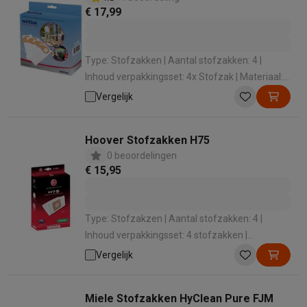
€ 17,99
Type: Stofzakken | Aantal stofzakken: 4 |
Inhoud verpakkingsset: 4x Stofzak | Materiaal:
Synthetisch | Geschikt voor: Alleszuiger
Vergelijk
Hoover Stofzakken H75
0 beoordelingen
€ 15,95
Type: Stofzakzen | Aantal stofzakken: 4 |
Inhoud verpakkingsset: 4 stofzakken |
Materiaal: Microvezel | Geschikt voor:
Vergelijk
Stofzuiger met zak
Miele Stofzakken HyClean Pure FJM