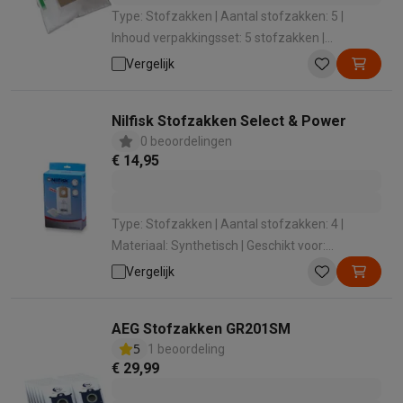
Type: Stofzakken | Aantal stofzakken: 5 |
Inhoud verpakkingsset: 5 stofzakken |
Materiaal: Papier | Geschikt voor: Stofzuiger
Vergelijk
met zak
Nilfisk Stofzakken Select & Power
0 beoordelingen
€ 14,95
Type: Stofzakken | Aantal stofzakken: 4 |
Materiaal: Synthetisch | Geschikt voor:
Stofzuiger met zak | Voor merk: Nilfisk
Vergelijk
AEG Stofzakken GR201SM
5
1 beoordeling
€ 29,99