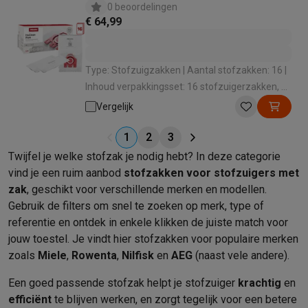
0 beoordelingen
€ 64,99
Type: Stofzuigzakken | Aantal stofzakken: 16 |
Inhoud verpakkingsset: 16 stofzuigerzakken, 4
motorfilters, 4 uitblaasfilters | Geschikt voor:
Vergelijk
Stofzuiger met zak | Voor merk: Miele
1
2
3
Twijfel je welke stofzak je nodig hebt? In deze categorie
vind je een ruim aanbod
stofzakken voor stofzuigers met
zak
, geschikt voor verschillende merken en modellen.
Gebruik de filters om snel te zoeken op merk, type of
referentie en ontdek in enkele klikken de juiste match voor
jouw toestel. Je vindt hier stofzakken voor populaire merken
zoals
Miele
,
Rowenta
,
Nilfisk
en
AEG
(naast vele andere).
Een goed passende stofzak helpt je stofzuiger
krachtig
en
efficiënt
te blijven werken, en zorgt tegelijk voor een betere