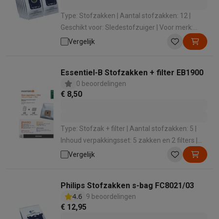
Type: Stofzakken | Aantal stofzakken: 12 |
Geschikt voor: Sledestofzuiger | Voor merk:
AEG
Vergelijk
Essentiel-B Stofzakken + filter EB1900
0 beoordelingen
€ 8,50
Type: Stofzak + filter | Aantal stofzakken: 5 |
Inhoud verpakkingsset: 5 zakken en 2 filters |
Geschikt voor: Stofzuiger met zak | Voor merk:
Vergelijk
Essentiel-B
Philips Stofzakken s-bag FC8021/03
4.6
9 beoordelingen
€ 12,95