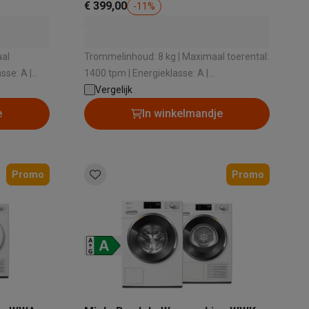
€ 399,00
-
11
%
aal
Trommelinhoud: 8 kg | Maximaal toerental:
sse: A |
1400 tpm | Energieklasse: A |
Geluidsniveau bij het zwieren: 72 dB |
Vergelijk
ronisch
Dosering wasmiddel: Handmatig
e
In winkelmandje
Promo
Promo