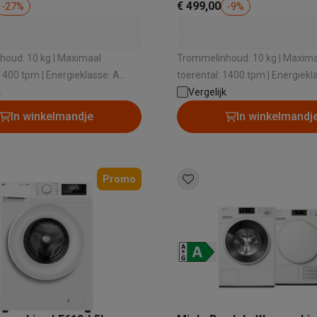
€ 499,00
-
27
%
-
9
%
oud: 10 kg | Maximaal
Trommelinhoud: 10 kg | Maxim
1400 tpm | Energieklasse: A
toerental: 1400 tpm | Energiekla
k
Type motor: Inductie | Automatische
Vergelijk
ctie: Ja
beladingsherkenning: Ja, elekt
In winkelmandje
In winkelmandj
Promo