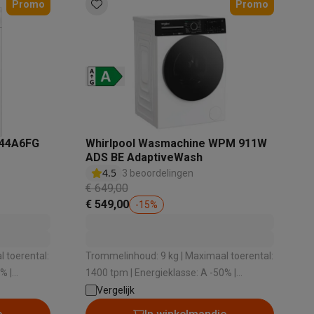
Promo
Promo
tion accessoires
 accessoires
Racing
Smartphone gaming controllers
Accessoires
44A6FG
Whirlpool Wasmachine WPM 911W
ADS BE AdaptiveWash
4.5
3 beoordelingen
€ 649,00
s & GPS trackers
€ 549,00
-
15
%
 toerental:
Trommelinhoud: 9 kg | Maximaal toerental:
% |
1400 tpm | Energieklasse: A -50% |
 personenweegschalen
Slimme elektrische tandenborstels
Babyf
0 dB |
Geluidsniveau bij het zwieren: 75 dB |
Vergelijk
sche
Dosering wasmiddel: Automatische