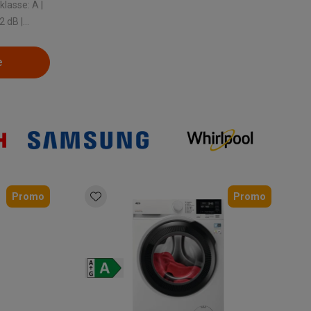
lasse: A |
2 dB |
sche
e
Thermometers
Accessoires
Promo
Promo