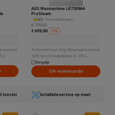
AEG Wasmachine LR73R864
le
ProSteam
4.5
19 beoordelingen
€ 799,00
alaxy Fold8
€ 699,00
-
13
%
alaxy Flip8 & Fold8 (Ultra) hoesjes
 toerental:
Trommelinhoud: 8 kg | Maximaal toerental:
% |
1600 tpm | Energieklasse: A -10% |
2 dB |
Geluidsniveau bij het zwieren: 76 dB |
Vergelijk
g
Dosering wasmiddel: Handmatig
e
In winkelmandje
lers
d toestel
Installatieservice op maat