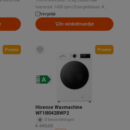
 toerental:
Trommelinhoud: 10 kg | Maximaal
toerental: 1400 tpm | Energieklasse: A
6 dB |
-50% | Geluidsniveau bij het zwieren: 72 dB
Vergelijk
g
| Stoomfunctie: Ja
e
In winkelmandje
Promo
Promo
teKt
ires
Hisense Wasmachine
WF1I8042BWP2
0 beoordelingen
€ 449,00