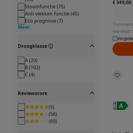
€ 349,00
Stoomfunctie
(
75
)
Anti-vlekken functie
(
45
)
Eco prognose
(
7
)
Trommelinh
Meer
toerental: 
-20% | Geluidsniveau bij het zwieren: 72 dB
Vergelij
Droogklasse
| Stoomfun
A
(
20
)
B
(
102
)
C
(
4
)
Reviewscore
(
5
)
(
56
)
(
60
)