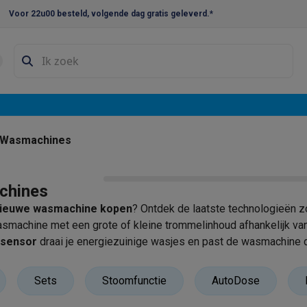
Voor 22u00 besteld, volgende dag gratis geleverd.*
en droogkast sets
Was-droogcombinaties
Tussenkaders en sok
e vaatwassers
e koelkasten
Amerikaanse koelkasten
Wijnkoelkasten
Diepvriezer
w koelkasten
Inbouw diepvriezers
Inbouw wijnkoelkasten
Inbouw
Wasmachines
kplaten
Gas kookplaten
Kookplaten met afzuiging
Pannen
Kookpot
chines
izen
Gasfornuizen
ieuwe wasmachine kopen
? Ontdek de laatste technologieën 
iemachines
smachine met een grote of kleine trommelinhoud afhankelijk va
ssensor
draai je energiezuinige wasjes en past de wasmachine
ressomachines
Capsule- & padsmachines
Nespresso
Dolce Gust
machines
Juicers
Eierkokers
Yoghurtmachines
Accessoires
Sets
Stoomfunctie
AutoDose
 monsieur machines
Accessoires