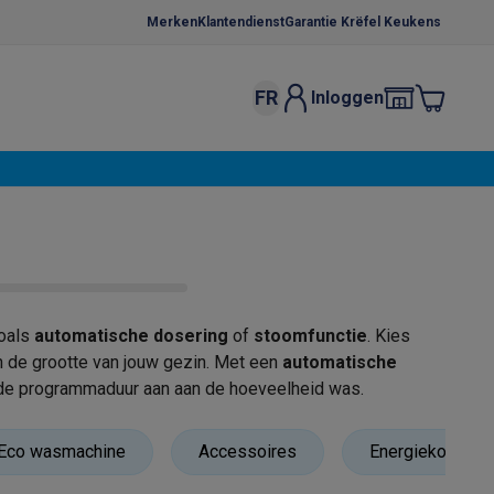
Merken
Klantendienst
Garantie Krëfel Keukens
FR
Inloggen
kels
Droogrekken
s
 microgolfovens
Inbouw wasmachines
ten
zoals
automatische dosering
of
stoomfunctie
. Kies
n de grootte van jouw gezin. Met een
automatische
 de programmaduur aan aan de hoeveelheid was.
o
Koffiezetapparaten
Koffie, capsules & pads
Accessoires
Eco wasmachine
Accessoires
Energiekost