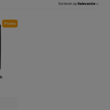
Relevantie
Sorteren op
:
Promo
akken
Accessoires
h
kels
Droogrekken