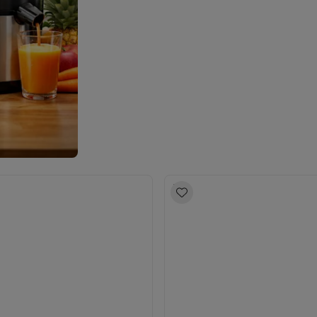
Huisdierverzorging
GPS trackers dieren
tels
Multistylers
Krulspelden
terflossers
groomers
Tondeuses
Scheerkoppen
Accessoires
etverzorging
Accessoires
massage
Massage guns
rostimulatie apparaten
Bloedcirculatie apparaten
Infraroodlampen
sols
Luchtbevochtigers
g TV
TCL TV
TV steunen
Beamers
diastreamers
DVD & Blu-Ray spelers
efoons
Oortjes
Draadloze oortjes
Sportoortjes
ty speakers
s
pelers
Audio accessoires