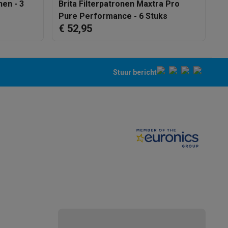
nen - 3
Brita Filterpatronen Maxtra Pro
B
Pure Performance - 6 Stuks
P
€ 52,95
€
alaxy Fold8
Stuur bericht
alaxy Flip8 & Fold8 (Ultra) hoesjes
lers