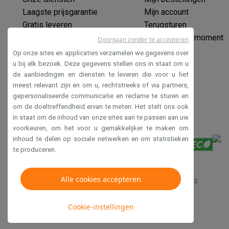
Software
Windows & Microsoft Office
Anti-Virus
Overige s
Laagste prijsgarantie
Mijn account
Toebehoren IT
Opladers & kabels
Tassen & sleeves
Steune
Gratis leveren
Terugsturen
Gaming
Verlengde garantie
Mijn leveringsmoment
Doorgaan zonder te accepteren
PlayStation
PlayStation 5
PS5 games
PS4 games
Playstati
Ecocheques
Op onze sites en applicaties verzamelen we gegevens over
Nintendo
Nintendo Switch 2
Nintendo Switch games
Ninten
Veilig betalen
u bij elk bezoek. Deze gegevens stellen ons in staat om u
Xbox
Xbox games
Xbox controllers
Xbox headsets
Xbox ac
de aanbiedingen en diensten te leveren die voor u het
Toegankelijkheidsverklaring
PC gaming
Gaming laptops
Gaming PC
Gaming monitors
Gam
meest relevant zijn en om u, rechtstreeks of via partners,
Gaming setup
Gaming headsets
Gaming microfoons
Gaming
gepersonaliseerde communicatie en reclame te sturen en
Gaming consoles
om de doeltreffendheid ervan te meten. Het stelt ons ook
in staat om de inhoud van onze sites aan te passen aan uw
Smart home & devices
voorkeuren, om het voor u gemakkelijker te maken om
Smartwatches
Smartwatches
Activity Trackers
Bandjes
Opla
inhoud te delen op sociale netwerken en om statistieken
Mobiliteit
Elektrische steps
Dashcams
GPS
Coyote
Elektris
te produceren.
Veiligheid & bescherming
Bewakingscamera's
Alarmsyste
Contactloos betalen
Betaalterminals
Accessoires SumUp
Alle cookies accepteren
Verkoopsvoorwaarden
Privacy
Disclaimer
Cookies
Omgeving & comfort
Verlichting
Plug & play zonnepanelen
Entertainment
Smart TV
Smart speakers
Google TV Streame
Cookie-instellingen
Keuken
Slimme koelkasten
Slimme vaatwassers
Slimme e
Huishouden & gezondheid
Slimme wasmachines
Slimme d