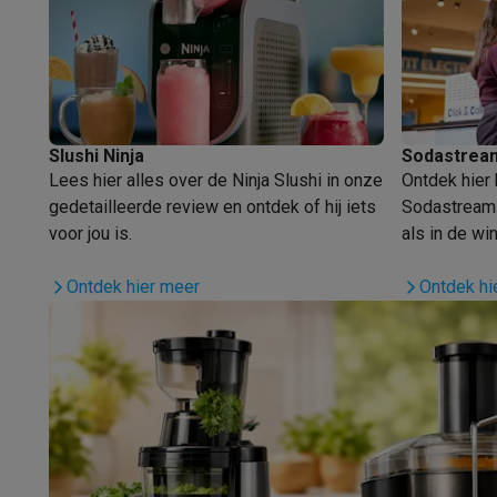
Robots & mixers
Keukenmachines
Keukenrobots
Mixers
Bl
Koken & stomen
Multicookers
Rijst- en stoomkokers
Water
Fun cooking
Gourmet toestellen
Fondue
Raclette
TeppanYak
Barbecues
Elektrische barbecues
Houtskoolbarbecues
Gas
Koude dranken
Juicers
Bruiswatermachines
Waterfilterkan
Kookgerei
Pannen
Kookpotten
Keukenweegschalen
Vacuüm
Slushi Ninja
Sodastream
Desserts
Wafelijzers
Ijsmachines
Pannenkoekenmakers
Di
Lees hier alles over de Ninja Slushi in onze
Ontdek hier 
Smart garden
Binnentuin
Kruiden
Compost machines
Access
gedetailleerde review en ontdek of hij iets
Sodastream-c
Huishouden & airco
voor jou is.
als in de win
Stofzuigen
Stofzuigers
Robotstofzuigers
Steelstofzuigers
Robots
Robotstofzuigers
Dweilrobots
Robotmaaiers
Zwemb
Ontdek hier meer
Ontdek hi
Schoonmaken
Vloerreinigers
Stoomreinigers
Tapijtreinigers
Strijken
Stoomgenerators
Strijkijzers
Kledingstomers
Actiev
Naaien
Naaimachines
Accessoires
Verkoelen
Mobiele airco’s
Aircoolers
Ventilators
Accessoir
Luchtbehandeling
Luchtreinigers
Luchtbevochtigers
Luchto
Verwarmen
Elektrische verwarming
Elektrische dekens
Wassen & drogen
Wasmachines
Droogkasten
Wasmachine 