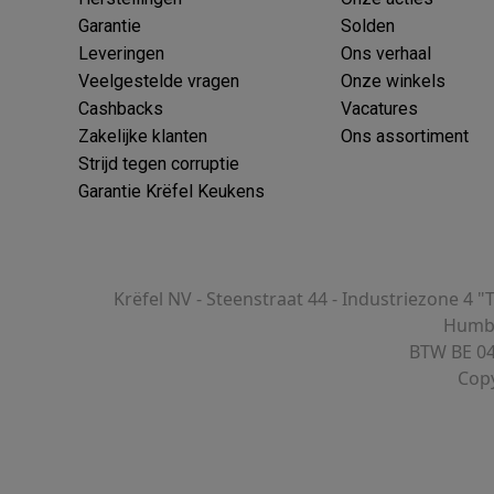
oftware
Garantie
Solden
n
Muismatten
Overige accessoires
Leveringen
Ons verhaal
Veelgestelde vragen
Onze winkels
on controllers
Playstation headsets
Playstation VR-brillen
Playsta
Cashbacks
Vacatures
do Switch controllers
Nintendo Switch headsets
Nintendo Switch
Zakelijke klanten
Ons assortiment
cessoires
Strijd tegen corruptie
ing muizen
Gaming toetsenborden
PC gaming controllers
Garantie Krëfel Keukens
stoelen
Gaming desks
Gaming TV
Gaming monitors
VR brillen
Sim 
ders
Krëfel NV - Steenstraat 44 - Industriezone 4 "
che steps accessoires
GPS accessoires
Humbe
men
Bewegingsdetectoren
Slimme deurbellen
Rookmelders
AirTag
BTW BE 04
Copy
Voice assistant
Weerstations
r
Apple TV
Batterijen & opladers
Stekkers & adapters
spressomachines
Slimme ovens
Slimme keukenrobots
roogkasten
Slimme luchtbehandeling
Slimme stofzuigers
Slimme