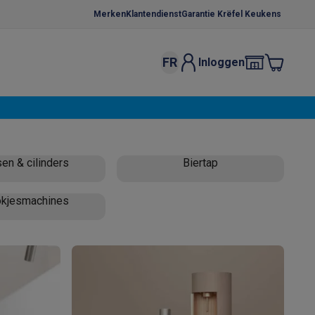
Merken
Klantendienst
Garantie Krëfel Keukens
FR
Inloggen
kels
Droogrekken
s
 microgolfovens
Inbouw wasmachines
en & cilinders
Biertap
ten
lokjesmachines
o
Koffiezetapparaten
Koffie, capsules & pads
Accessoires