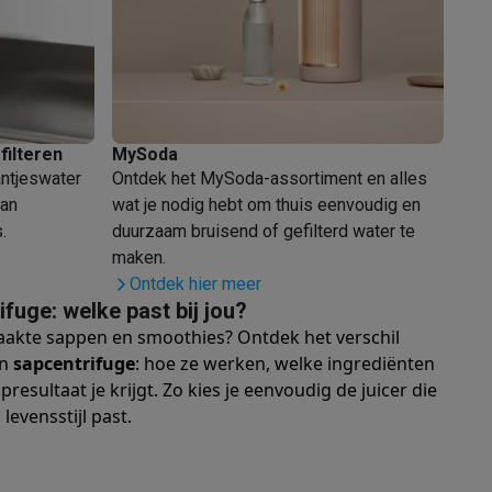
filteren
MySoda
antjeswater
Ontdek het MySoda-assortiment en alles
van
wat je nodig hebt om thuis eenvoudig en
.
duurzaam bruisend of gefilterd water te
akken
Accessoires
maken.
Ontdek hier meer
fuge: welke past bij jou?
aakte sappen en smoothies? Ontdek het verschil
en
sapcentrifuge
: hoe ze werken, welke ingrediënten
resultaat je krijgt. Zo kies je eenvoudig de juicer die
levensstijl past.
kels
Droogrekken