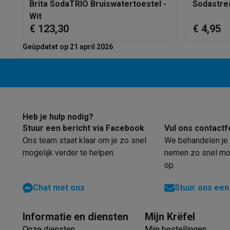
Fototoestellen
Digitale camera's
Instant camera's
Canon cam
Brita SodaTRIO Bruiswatertoestel -
Sodastre
Video
GoPro
Action cams
Drones
Camcorder
Wit
€ 123,30
€ 4,95
Foto accessoires
Cameratassen
Flitsers & filters
SD-kaart
Telefonie & smartwatches
Geüpdatet op 21 april 2026
GSM's
Smartphones
Apple iPhone
Samsung smartphones
G
Refurbished
Refurbished smartphones
BuyBack
GSM bescherming
iPhone hoesjes
Samsung hoesjes
Alle 
Smartwatches
Smartwatches
Activity Trackers
Bandjes
Opla
GSM opladers
Opladers en kabels
Draadloze opladers
USB
Heb je hulp nodig?
GSM accessoires
AirTags & GPS trackers
Draadloze oortj
Stuur een bericht via Facebook
Vul ons contactf
Vaste telefoons
Vaste telefoons
Walkie talkies
Babyfoons
Ons team staat klaar om je zo snel
We behandelen je 
Computers & tablets
mogelijk verder te helpen.
nemen zo snel mog
Computers
Laptops
Gaming laptops
Apple MacBook
Window
op.
Randapparatuur IT
Muizen
Toetsenborden
Webcams
PC spe
Tablets & e-readers
Tablets
Apple iPad
Samsung Galaxy Ta
Chat met ons
Stuur ons een
Printen
Printers
Inktpatronen & papier
Cricut
Netwerk & wifi
Routers & access points
Powerline & Wi-Fi
Informatie en diensten
Mijn Krëfel
Geheugen & opslag
Externe harde schijven
SSD
USB-sticks
Onze diensten
Mijn bestellingen