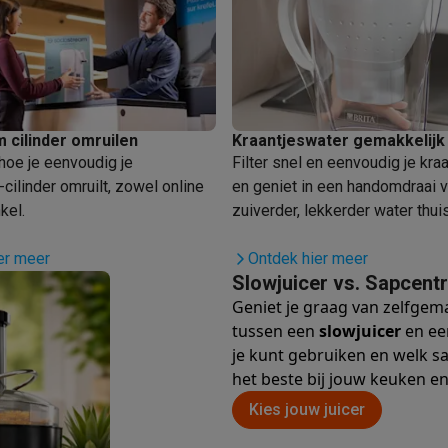
enders
Soepmakers
Hakmolens
Accessoires
kokers
Kookrobots
Pastamachines
Opzetkookplaten
Accessoires
i
Pizzamakers
Accessoires
barbecues
Accessoires
nen
Waterfilterpatronen
Ijsblokjesmachines
toestellen
Keukengerei & gadgets
 cilinder omruilen
Kraantjeswater gemakkelijk 
verse desserten
hoe je eenvoudig je
Filter snel en eenvoudig je kra
oires
ilinder omruilt, zowel online
en geniet in een handomdraai 
kel.
zuiverder, lekkerder water thuis
Sledestofzuigers
Handstofzuigers
Bouwstofzuigers
Stofzuigerz
adrobots
Robot ramenwassers
er meer
Ontdek hier meer
Hogedrukreinigers
Ruitenwassers
Dweilsystemen
Accessoires
Slowjuicer vs. Sapcentri
e strijkplanken
Strijkplanken
Accessoires
Geniet je graag van zelfgem
tussen een
slowjuicer
en e
es
je kunt gebruiken en welk sap
ntvochtigers
Weerstations
het beste bij jouw keuken en 
Kies jouw juicer
en droogkast sets
Was-droogcombinaties
Tussenkaders en sok