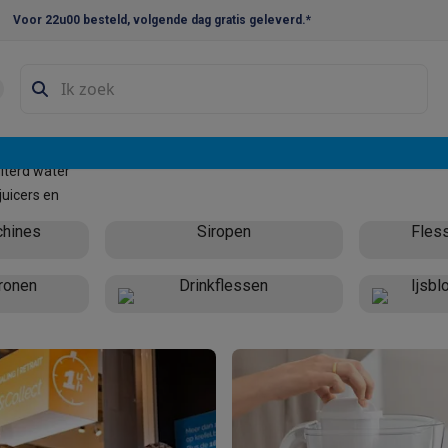
Voor 22u00 besteld, volgende dag gratis geleverd.*
en droogkast sets
Was-droogcombinaties
Tussenkaders en sok
e vaatwassers
lterd water
e koelkasten
Amerikaanse koelkasten
Wijnkoelkasten
Diepvriezer
juicers en
w koelkasten
Inbouw diepvriezers
Inbouw wijnkoelkasten
Inbouw
chines
Siropen
Fless
kplaten
Gas kookplaten
Kookplaten met afzuiging
Pannen
Kookpot
tronen
Drinkflessen
Ijsb
izen
Gasfornuizen
iemachines
ressomachines
Capsule- & padsmachines
Nespresso
Dolce Gust
machines
Juicers
Eierkokers
Yoghurtmachines
Accessoires
 monsieur machines
Accessoires