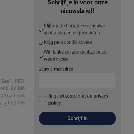
Schrijf je in voor onze
nieuwsbrief!
tion accessoires
Blijf op de hoogte van nieuwe
 accessoires
aanbiedingen en producten.
Krijg persoonlijk advies.
Win leuke prijzen dankzij onze
Racing
Smartphone gaming controllers
Accessoires
wedstrijden.
Jouw e-mailadres
T Sas", 1851
ek, België
s & GPS trackers
00.673.544
Ik ga akkoord met
de privacy
right 2026
policy.
Schrijf in
 personenweegschalen
Slimme elektrische tandenborstels
Babyf