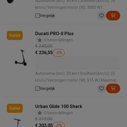
Autonomie (km): 90 km | Snelheid (km/u): 70
km/u | Vermogen motor (W): 3000 W |
Maximale belasting: 150 kg | Hellingsgraad (°):
Vergelijk
30 °
Ducati PRO-II Plus
Outlet
0 beoordelingen
€ 249,00
€ 236,55
-
5
%
Autonomie (km): 25 km | Snelheid (km/u): 25
km/u | Vermogen motor (W): 515 W | Maximale
belasting: 100 kg | Hellingsgraad (°): 20 °
Vergelijk
Urban Glide 100 Shark
Outlet
0 beoordelingen
€ 319,00
€ 303,05
-
5
%