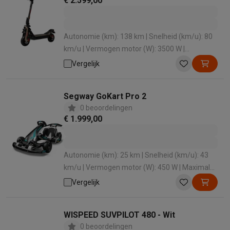
€ 2.599,00
Autonomie (km): 138 km | Snelheid (km/u): 80
km/u | Vermogen motor (W): 3500 W |
Maximale belasting: 150 kg | Hellingsgraad (°):
Vergelijk
38 °
Segway GoKart Pro 2
0 beoordelingen
€ 1.999,00
Autonomie (km): 25 km | Snelheid (km/u): 43
km/u | Vermogen motor (W): 450 W | Maximale
belasting: 100 kg | Hellingsgraad (°): 15 °
Vergelijk
WISPEED SUVPILOT 480 - Wit
0 beoordelingen