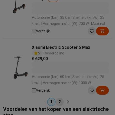
Autonomie (km): 35 km | Snelheid (km/u): 25
km/u | Vermogen motor (W): 700 W | Maximale
belasting: 100 kg | Hellingsgraad (°): 15 °
Vergelijk
Xiaomi Electric Scooter 5 Max
5
1 beoordeling
€ 629,00
Autonomie (km): 60 km | Snelheid (km/u): 25
km/u | Vermogen motor (W): 1000 W |
Maximale belasting: 120 kg | Hellingsgraad (°):
Vergelijk
22 °
1
2
Voordelen van het kopen van een elektrische