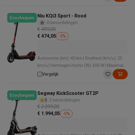
Niu KQi3 Sport - Rood
Ecocheques
0 beoordelingen
€ 499,00
€ 474,05
-
5
%
Autonomie (km): 40 km | Snelheid (km/u): 25
km/u | Vermogen motor (W): 600 W | Maximale
belasting: 120 kg | Hellingsgraad (°): 15 °
Vergelijk
Segway KickScooter GT2P
Ecocheques
5
2 beoordelingen
€ 2.099,00
€ 1.994,05
-
5
%