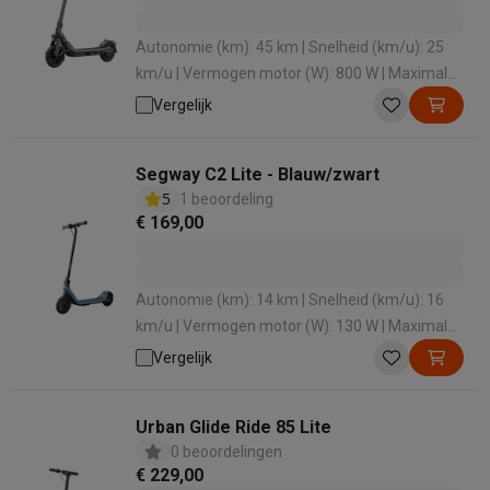
Info ecocheques
Alle eco producten
Alle eco promoties
Refurbished
Autonomie (km): 45 km | Snelheid (km/u): 25
Refurbished smartphones
Refurbished tablets
Refurbished lap
km/u | Vermogen motor (W): 800 W | Maximale
Huishouden
belasting: 100 kg | Hellingsgraad (°): 18 °
Vergelijk
Wasmachines met ecocheques
Droogkasten met ecocheques
Kleine keukentoestellen
Kleine keukentoestellen met ecocheques
Koffiemachines met
Segway C2 Lite - Blauw/zwart
Grote keukentoestellen
5
1 beoordeling
Vaatwassers met ecocheques
Koelkasten met ecocheques
Die
€ 169,00
Airco
Airco's met ecocheques
TV & audio
Autonomie (km): 14 km | Snelheid (km/u): 16
TV met ecocheques
Bluetooth speakers met ecocheques
Kopt
km/u | Vermogen motor (W): 130 W | Maximale
Multimedia & telefonie
belasting: 50 kg | Toegelaten op openbare weg:
Vergelijk
Smartphones met ecocheques
Tablets met ecocheques
Laptop
Ja
Transport
Urban Glide Ride 85 Lite
Elektrische steps met ecocheques
0 beoordelingen
Eco initiatieven
€ 229,00
Impact
Energie besparen
Recycleer je oud elektro