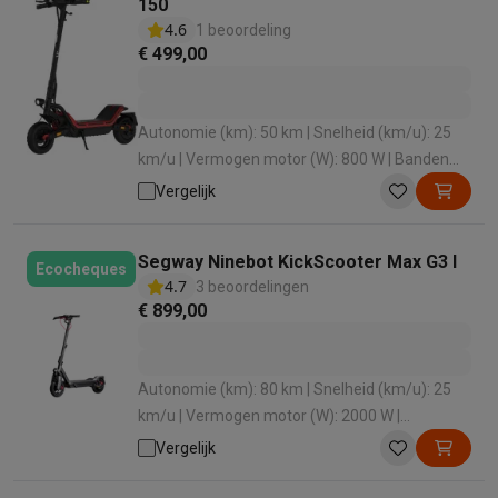
150
4.6
1 beoordeling
€ 499,00
Autonomie (km): 50 km | Snelheid (km/u): 25
km/u | Vermogen motor (W): 800 W | Banden
(inch): 10 inch | Capaciteit (mAh): 15600 mAh
Vergelijk
Segway Ninebot KickScooter Max G3 I
Ecocheques
4.7
3 beoordelingen
€ 899,00
Autonomie (km): 80 km | Snelheid (km/u): 25
km/u | Vermogen motor (W): 2000 W |
Maximale belasting: 130 kg | Hellingsgraad (°):
Vergelijk
30 °