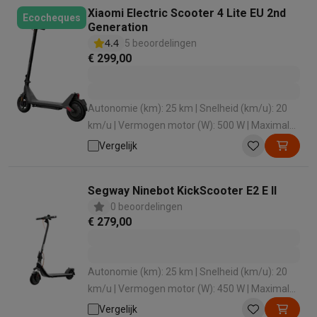
Xiaomi Electric Scooter 4 Lite EU 2nd
Ecocheques
Generation
4.4
5 beoordelingen
€ 299,00
Autonomie (km): 25 km | Snelheid (km/u): 20
km/u | Vermogen motor (W): 500 W | Maximale
belasting: 100 kg | Hellingsgraad (°): 15 °
Vergelijk
Segway Ninebot KickScooter E2 E II
0 beoordelingen
€ 279,00
Autonomie (km): 25 km | Snelheid (km/u): 20
km/u | Vermogen motor (W): 450 W | Maximale
belasting: 90 kg | Hellingsgraad (°): 12 °
Vergelijk