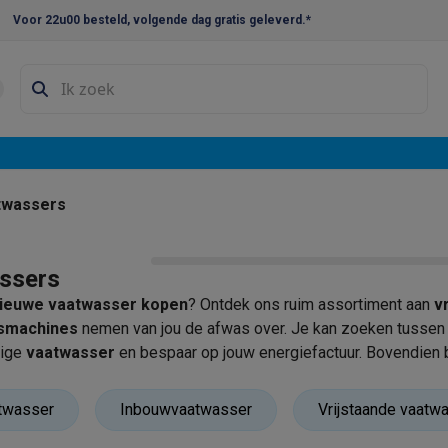
Voor 22u00 besteld, volgende dag gratis geleverd.*
en droogkast sets
Was-droogcombinaties
Tussenkaders en sok
e vaatwassers
e koelkasten
Amerikaanse koelkasten
Wijnkoelkasten
Diepvriezer
w koelkasten
Inbouw diepvriezers
Inbouw wijnkoelkasten
Inbouw
twassers
kplaten
Gas kookplaten
Kookplaten met afzuiging
Pannen
Kookpot
ssers
izen
Gasfornuizen
ieuwe vaatwasser kopen
? Ontdek ons ruim assortiment aan
v
iemachines
smachines
nemen van jou de afwas over. Je kan zoeken tussen 
nige
vaatwasser
en bespaar op jouw energiefactuur. Bovendien 
ressomachines
Capsule- & padsmachines
Nespresso
Dolce Gust
machines
Juicers
Eierkokers
Yoghurtmachines
Accessoires
twasser
Inbouwvaatwasser
Vrijstaande vaatw
 monsieur machines
Accessoires