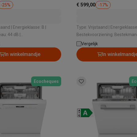
€ 599,00
-
25
%
-
17
%
ieklasse: B |
Type: Vrijstaand | Energieklasse: C |
au: 44 dB |
Bestekvoorziening: Bestekmand
klasse: B | Type
Geluidsniveau: 46 dB |
k
Vergelijk
em: Airdry Technology
Geluidsniveauklasse: C
In winkelmandje
In winkelmandj
Ecocheques
Ec