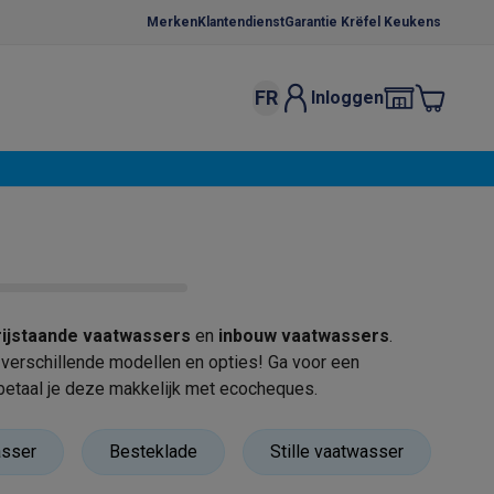
Merken
Klantendienst
Garantie Krëfel Keukens
FR
Inloggen
kels
Droogrekken
s
 microgolfovens
Inbouw wasmachines
ten
rijstaande vaatwassers
en
inbouw vaatwassers
.
verschillende modellen en opties! Ga voor een
betaal je deze makkelijk met ecocheques.
o
Koffiezetapparaten
Koffie, capsules & pads
Accessoires
asser
Besteklade
Stille vaatwasser
A