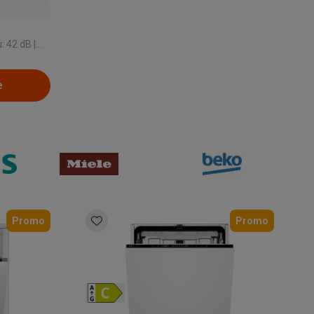
nology |
e
Thermometers
Accessoires
Promo
Promo