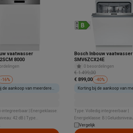
oftware
n
Muismatten
Overige accessoires
on controllers
Playstation headsets
Playstation VR-brillen
Playsta
do Switch controllers
Nintendo Switch headsets
Nintendo Switch
cessoires
ing muizen
Gaming toetsenborden
PC gaming controllers
uw vaatwasser
Bosch Inbouw vaatwasser
stoelen
Gaming desks
Gaming TV
Gaming monitors
VR brillen
Sim 
2SCM 8000
SMV6ZCX24E
ordelingen
0 beoordelingen
ders
€ 1.499,00
che steps accessoires
GPS accessoires
€ 899,00
-
16
%
-
40
%
men
Bewegingsdetectoren
Slimme deurbellen
Rookmelders
AirTag
bij de aankoop van meerdere
Korting bij de aankoop van m
estellen
inbouwtoestellen
Voice assistant
Weerstations
r
Apple TV
Batterijen & opladers
Stekkers & adapters
eerbaar | Energieklasse:
Type: Volledig integreerbaar |
spressomachines
Slimme ovens
Slimme keukenrobots
Energieklasse: B | Geluidsniveau: 40 dB |
roogkasten
Slimme luchtbehandeling
Slimme stofzuigers
Slimme
em: Airdry Technology |
k
Type droogsysteem: Zeoliet +
Vergelijk
che opening: Ja
Warmtewisselaar | Bestekvoorziening: