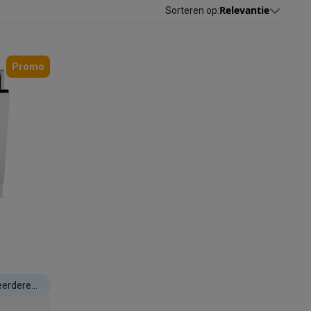
Relevantie
Sorteren op
:
Promo
akken
Accessoires
eerdere
kels
Droogrekken