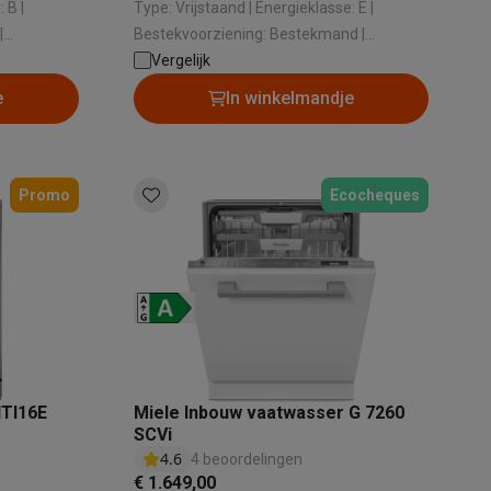
Type: Vrijstaand | Energieklasse: E |
|
Bestekvoorziening: Bestekmand |
Geluidsniveau: 49 dB | Aantal bestekken:
Vergelijk
13
e
In winkelmandje
Promo
Ecocheques
teKt
ires
TI16E
Miele Inbouw vaatwasser G 7260
SCVi
4.6
4 beoordelingen
€ 1.649,00