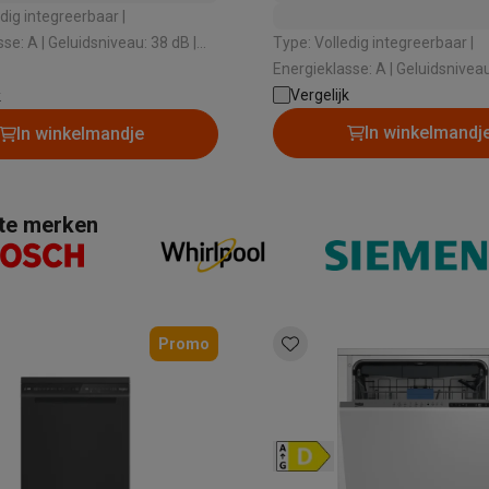
Huisdierverzorging
GPS trackers dieren
dig integreerbaar |
niveau: 38 dB |
Type: Volledig integreerbaar |
tels
Multistylers
Krulspelden
systeem: Airdry Technology |
Energieklasse: A | Geluidsniveau: 42 dB |
terflossers
che opening: Ja
Type droogsysteem: Airdry Tech
Vergelijk
k
groomers
Tondeuses
Scheerkoppen
Accessoires
Automatische opening: Ja
In winkelmandj
In winkelmandje
etverzorging
Accessoires
massage
Massage guns
hte merken
rostimulatie apparaten
Bloedcirculatie apparaten
Infraroodlampen
sols
Luchtbevochtigers
g TV
TCL TV
TV steunen
Beamers
diastreamers
DVD & Blu-Ray spelers
Promo
efoons
Oortjes
Draadloze oortjes
Sportoortjes
ty speakers
s
pelers
Audio accessoires