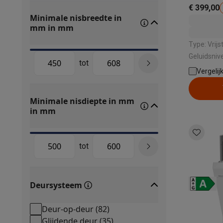
€ 399,00
Minimale nisbreedte in
mm
in mm
Type: Vrijstaand | Energ
Geluidsnive
tot
Geluidsniveau
Vergelij
droogsyste
Minimale nisdiepte in mm
in mm
tot
Deursysteem
Deur-op-deur
(
82
)
Glijdende deur
(
35
)