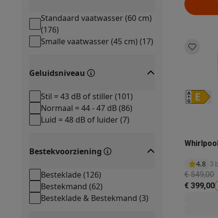
Ecocheques
Info ecocheques
Alle eco producten
Alle eco promoties
Standaard vaatwasser (60 cm)
Refurbished
(
176
)
Refurbished smartphones
Refurbished tablets
Refurbished
Smalle vaatwasser (45 cm)
(
17
)
Huishouden
Wasmachines met ecocheques
Droogkasten met ecoche
Geluidsniveau
Kleine keukentoestellen
Kleine keukentoestellen met ecocheques
Koffiemachines
Stil = 43 dB of stiller
(
101
)
Grote keukentoestellen
Normaal = 44 - 47 dB
(
86
)
Vaatwassers met ecocheques
Koelkasten met ecocheque
Luid = 48 dB of luider
(
7
)
Airco
Airco's met ecocheques
Whirlpoo
TV & audio
Bestekvoorziening
TV met ecocheques
Bluetooth speakers met ecocheques
4.8
3 
Multimedia & telefonie
Besteklade
(
126
)
€ 549,00
Smartphones met ecocheques
Tablets met ecocheques
La
Bestekmand
(
62
)
€ 399,00
Transport
Besteklade & Bestekmand
(
3
)
Elektrische steps met ecocheques