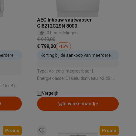
AEG Inbouw vaatwasser
GI8212C2SN 8000
alaxy Fold8
0 beoordelingen
€ 949,00
€ 799,00
-
16
%
alaxy Flip8 & Fold8 (Ultra) hoesjes
eerdere
Korting bij de aankoop van meerdere
inbouwtoestellen
Type: Volledig integreerbaar |
Energieklasse: C | Geluidsniveau: 42 dB |
Type droogsysteem: Airdry Technology |
tatisch /
Automatische opening: Ja
Vergelijk
lers
che opening: Nee
e
In winkelmandje
Promo
Promo