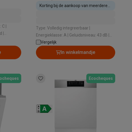
Korting bij de aankoop van meerdere
inbouwtoestellen
Type: Volledig integreerbaar |
 |
Energieklasse: A | Geluidsniveau: 43 dB |
Type droogsysteem:
Vergelijk
Ventilatiedroogtechniek | Automatische
e
In winkelmandje
opening: Ja
ocheques
Ecocheques