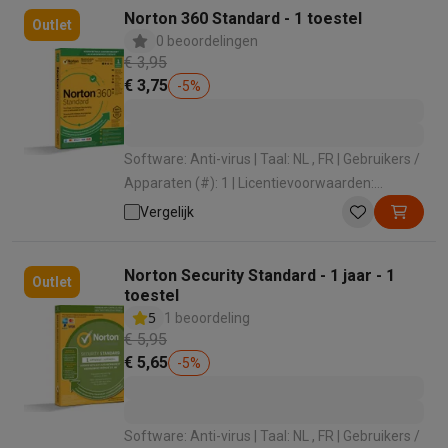
Norton 360 Standard - 1 toestel
Outlet
0 beoordelingen
€ 3,95
€ 3,75
-
5
%
Software: Anti-virus | Taal: NL , FR | Gebruikers /
Apparaten (#): 1 | Licentievoorwaarden:
Jaarlijks abonnement , Gratis updates
Vergelijk
Norton Security Standard - 1 jaar - 1
Outlet
toestel
5
1 beoordeling
€ 5,95
€ 5,65
-
5
%
Software: Anti-virus | Taal: NL , FR | Gebruikers /