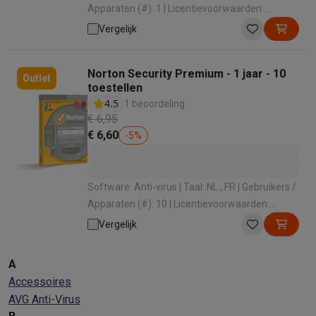
Apparaten (#): 1 | Licentievoorwaarden:
Jaarlijks abonnement , Gratis updates
Vergelijk
Norton Security Premium - 1 jaar - 10
Outlet
toestellen
4.5
1 beoordeling
€ 6,95
€ 6,60
-
5
%
Software: Anti-virus | Taal: NL , FR | Gebruikers /
Apparaten (#): 10 | Licentievoorwaarden:
Jaarlijks abonnement , Gratis updates
Vergelijk
A
Accessoires
AVG Anti-Virus