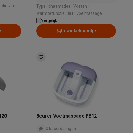
tie: Ja |
Type lichaamsdeel: Voeten |
l
Warmtefunctie: Ja | Type massage:
Shiatsu | Afstandsbediening: Nee | Aantal
Vergelijk
massagefuncties: 1
e
In winkelmandje
alaxy Fold8
alaxy Flip8 & Fold8 (Ultra) hoesjes
lers
120
Beurer Voetmassage FB12
0 beoordelingen