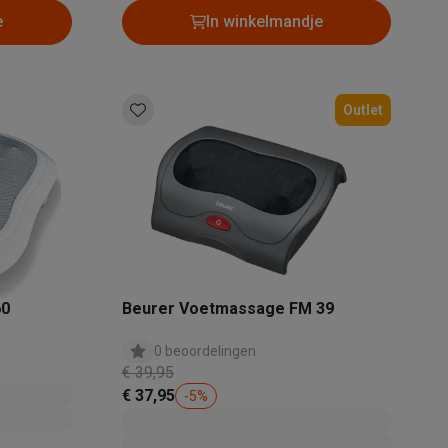
e
In winkelmandje
Outlet
Thermometers
Accessoires
60
Beurer Voetmassage FM 39
0 beoordelingen
€ 39,95
€ 37,95
-
5
%