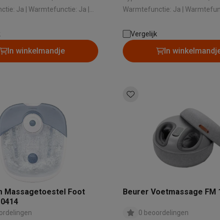
era's
Nikon camera's
Lenzen
tie: Ja | Warmtefunctie: Ja |
Warmtefunctie: Ja | Warmtefunc
Type massage: Shiatsu | Timer: Nee
Afstandsbediening: Nee | Aanta
en
Statieven & tripods
Action cam accessoires
massagefuncties: 2
k
Vergelijk
In winkelmandje
In winkelmandj
SM’s met toetsen
Refurbished smartphones
iPhone 17
Samsung G
hoesjes
Screenprotectors
iPhone 17 Hoesjes
Galaxy S26 hoesjes
G
ders
-C kabels
Lightning kabels
Powerbanks
es
GSM houders auto
Micro SD-kaarten
Overige accessoires
s laptops
Copilot+ pc
Chromebooks
Monitors
Desktops
akers
PC headsets
Microfoons
Docking stations
Externe DVD spe
b
Tablethoezen
E-readers
Accessoires
m Massagetoestel Foot
Beurer Voetmassage FM 
 adapters
Mesh Wi-Fi
Switches
Netwerkkabels
10414
SD-kaarten
CD's & DVD's
ordelingen
0 beoordelingen