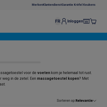
Merken
Klantendienst
Garantie Krëfel Keukens
FR
Inloggen
kels
Droogrekken
s
 microgolfovens
Inbouw wasmachines
ten
ssagetoestel voor de
voeten
kom je helemaal tot rust.
r weg in de zetel. Een
massagetoestel kopen
? Met
ast.
o
Koffiezetapparaten
Koffie, capsules & pads
Accessoires
Relevantie
Sorteren op
: