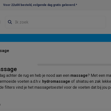
Voor 22u00 besteld, volgende dag gratis geleverd.*
en droogkast sets
Was-droogcombinaties
Tussenkaders en sok
e vaatwassers
e koelkasten
Amerikaanse koelkasten
Wijnkoelkasten
Diepvriezer
w koelkasten
Inbouw diepvriezers
Inbouw wijnkoelkasten
Inbouw
sage
kplaten
Gas kookplaten
Kookplaten met afzuiging
Pannen
Kookpot
ssage
izen
Gasfornuizen
ag achter de rug en heb je nood aan een
massage
? Met een ma
iemachines
vermoeide voeten a.d.h.v.
hydromassage
of shiatsu en zak lekke
e filters vind je het massagetoestel voor de voeten dat bij jou p
ressomachines
Capsule- & padsmachines
Nespresso
Dolce Gust
machines
Juicers
Eierkokers
Yoghurtmachines
Accessoires
n
 monsieur machines
Accessoires