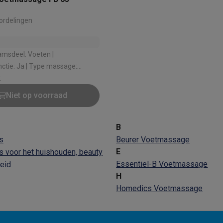
ordelingen
 laptops
BuyBack
amsdeel: Voeten |
tie: Ja | Type massage:
ques
Stofzuigers met ecocheques
Strijkijzers met ecocheques
Ste
assage, bubbelmassage |
k
diening: Nee | Aantal
Niet op voorraad
 met ecocheques
Bruiswatertoestellen met ecocheques
Waterfilt
ncties: 3
s
Diepvriezers met ecocheques
Ovens met ecocheques
Fornuiz
B
s
Beurer Voetmassage
E
 voor het huishouden, beauty
Essentiel-B Voetmassage
eid
Koptelefoons met ecocheques
Oortjes met ecocheques
Platensp
H
Homedics Voetmassage
ptops met ecocheques
Monitors met ecocheques
Powerbanks m