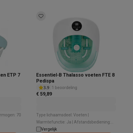
akken
Accessoires
ten ETP 7
Essentiel-B Thalasso voeten FTE 8
Pedispa
3.9
1 beoordeling
€ 59,89
Type lichaamsdeel: Voeten |
Warmtefunctie: Ja | Afstandsbediening:
kels
Droogrekken
Nee | Vermogen: 440 W | Draadloos: Nee
Vergelijk