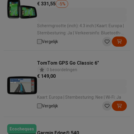
€ 331,55
-
5
%
Schermgrootte (inch): 4.3 inch | Kaart: Europa |
Stembesturing: Ja | Verkeersinfo: Bluetooth-
verbinding smartphone | Bluetooth: Ja
Vergelijk
TomTom GPS Go Classic 6"
0 beoordelingen
€ 149,00
Kaart: Europa | Stembesturing: Nee | Wi-Fi: Ja
Vergelijk
Ecocheques
Garmin Edge® 540