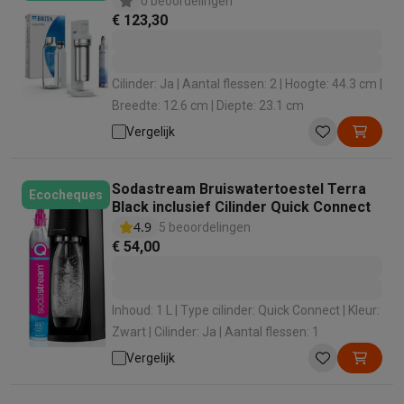
bruisende drankjes.
0 beoordelingen
Barbecues
Elektrische barbecues
Houtskoolbarbecues
Gasbarb
€ 123,30
Koude dranken
Juicers
Bruiswatermachines
Waterfilterkannen
Wa
Kookgerei
Pannen
Kookpotten
Keukenweegschalen
Vacuümtoest
Cilinder: Ja | Aantal flessen: 2 | Hoogte: 44.3 cm |
Desserts
Wafelijzers
Ijsmachines
Pannenkoekenmakers
Divers
Breedte: 12.6 cm | Diepte: 23.1 cm
Smart garden
Binnentuin
Kruiden
Compost machines
Accessoire
Huishouden & airco
Vergelijk
Stofzuigen
Stofzuigers
Robotstofzuigers
Steelstofzuigers
Sled
Robots
Robotstofzuigers
Dweilrobots
Robotmaaiers
Zwembadr
Sodastream Bruiswatertoestel Terra
Ecocheques
Schoonmaken
Vloerreinigers
Stoomreinigers
Tapijtreinigers
Hoge
Black inclusief Cilinder Quick Connect
Strijken
Stoomgenerators
Strijkijzers
Kledingstomers
Actieve str
4.9
5 beoordelingen
Naaien
Naaimachines
Accessoires
€ 54,00
Verkoelen
Mobiele airco’s
Aircoolers
Ventilators
Accessoires
Luchtbehandeling
Luchtreinigers
Luchtbevochtigers
Luchtontvoc
Inhoud: 1 L | Type cilinder: Quick Connect | Kleur:
Verwarmen
Elektrische verwarming
Elektrische dekens
Zwart | Cilinder: Ja | Aantal flessen: 1
Wassen & drogen
Wasmachines
Droogkasten
Wasmachine en d
Huisdieren
Automatische voerbak
Automatische kattenbak
Huis
Vergelijk
Beauty & gezondheid
Haarverzorging
Haardrogers
Stijltangen
Krultangen
Föhnborstels