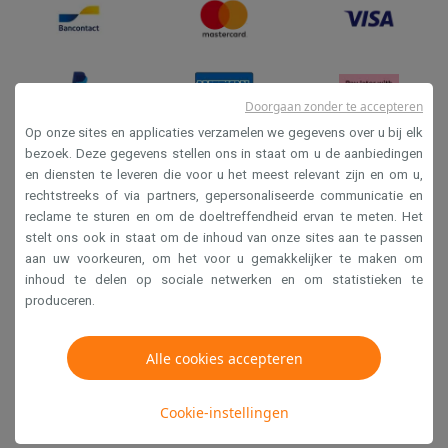
Doorgaan zonder te accepteren
Op onze sites en applicaties verzamelen we gegevens over u bij elk
bezoek. Deze gegevens stellen ons in staat om u de aanbiedingen
en diensten te leveren die voor u het meest relevant zijn en om u,
Verkoopsvoorwaarden
rechtstreeks of via partners, gepersonaliseerde communicatie en
Privacy
reclame te sturen en om de doeltreffendheid ervan te meten. Het
stelt ons ook in staat om de inhoud van onze sites aan te passen
Disclaimer
aan uw voorkeuren, om het voor u gemakkelijker te maken om
Cookies
inhoud te delen op sociale netwerken en om statistieken te
produceren.
Krëfel NV - Steenstraat 44 - Industriezone 4 "T Sas",
Alle cookies accepteren
1851 Humbeek, België
BTW BE 0400.673.544
Cookie-instellingen
Copyright 2026