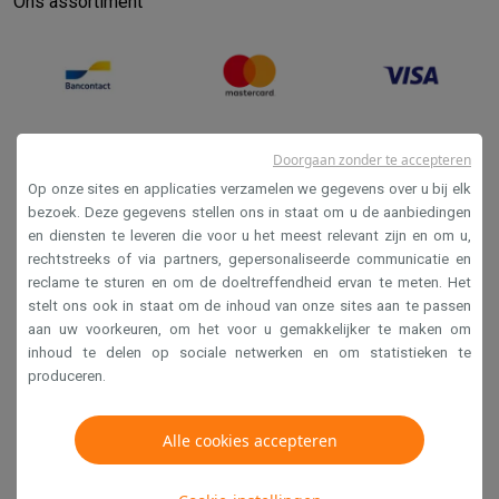
Ons assortiment
Doorgaan zonder te accepteren
Op onze sites en applicaties verzamelen we gegevens over u bij elk
bezoek. Deze gegevens stellen ons in staat om u de aanbiedingen
en diensten te leveren die voor u het meest relevant zijn en om u,
Verkoopsvoorwaarden
rechtstreeks of via partners, gepersonaliseerde communicatie en
reclame te sturen en om de doeltreffendheid ervan te meten. Het
Privacy
stelt ons ook in staat om de inhoud van onze sites aan te passen
Disclaimer
aan uw voorkeuren, om het voor u gemakkelijker te maken om
inhoud te delen op sociale netwerken en om statistieken te
Cookies
produceren.
Krëfel NV - Steenstraat 44 - Industriezone 4 "T Sas",
Alle cookies accepteren
1851 Humbeek, België
BTW BE 0400.673.544