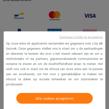
Doorgaan zonder te accepteren
Op onze sites en applicaties verzamelen we gegevens over u bij elk
bezoek. Deze gegevens stellen ons in staat om u de aanbiedingen
en diensten te leveren die voor u het meest relevant zijn en om u,
Verkoopsvoorwaarden
rechtstreeks of via partners, gepersonaliseerde communicatie en
Privacy
reclame te sturen en om de doeltreffendheid ervan te meten. Het
stelt ons ook in staat om de inhoud van onze sites aan te passen
Disclaimer
aan uw voorkeuren, om het voor u gemakkelijker te maken om
Cookies
inhoud te delen op sociale netwerken en om statistieken te
produceren.
Krëfel NV - Steenstraat 44 - Industriezone 4 "T Sas",
Alle cookies accepteren
1851 Humbeek, België
BTW BE 0400.673.544