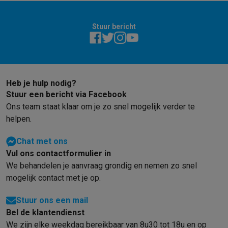
Refurbished
Refurbished smartphones
Refurbished tablets
Refurbished lap
Huishouden
Stuur bericht
Wasmachines met ecocheques
Droogkasten met ecocheques
Kleine keukentoestellen
Kleine keukentoestellen met ecocheques
Koffiemachines met
Grote keukentoestellen
Heb je hulp nodig?
Vaatwassers met ecocheques
Koelkasten met ecocheques
Die
Stuur een bericht via Facebook
Airco
Ons team staat klaar om je zo snel mogelijk verder te
Airco's met ecocheques
helpen.
TV & audio
TV met ecocheques
Bluetooth speakers met ecocheques
Kopt
Chat met ons
Multimedia & telefonie
Vul ons contactformulier in
Smartphones met ecocheques
Tablets met ecocheques
Laptop
We behandelen je aanvraag grondig en nemen zo snel
Transport
mogelijk contact met je op.
Elektrische steps met ecocheques
Eco initiatieven
Stuur ons een mail
Bel de klantendienst
Impact
Energie besparen
Recycleer je oud elektro
We zijn elke weekdag bereikbaar van 8u30 tot 18u en op
Info & acties