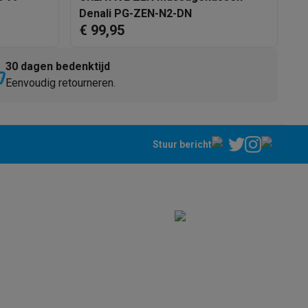
Denali PG-ZEN-N2-DN
€ 99,95
€
30 dagen bedenktijd
Eenvoudig retourneren.
Thermometers
Accessoires
Stuur bericht