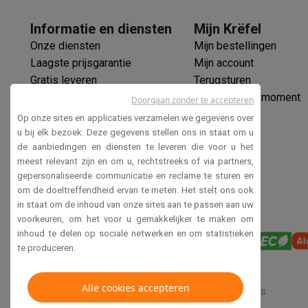
Fototoestellen
Digitale camera's
Instant camera's
Canon cam
Video
GoPro
Action cams
Drones
Camcorder
Informatie en diensten
Mijn Krëfel
Foto accessoires
Cameratassen
Flitsers & filters
SD-kaart
Onze diensten
Mijn bestellingen
Telefonie & smartwatches
Laagste prijsgarantie
Mijn account
GSM's
Smartphones
Apple iPhone
Samsung smartphones
G
Gratis leveren
Terugsturen
Refurbished
Refurbished smartphones
BuyBack
Verlengde garantie
Mijn leveringsmoment
Doorgaan zonder te accepteren
GSM bescherming
iPhone hoesjes
Samsung hoesjes
Alle 
Ecocheques
Op onze sites en applicaties verzamelen we gegevens over
Smartwatches
Smartwatches
Activity Trackers
Bandjes
Opla
Veilig betalen
u bij elk bezoek. Deze gegevens stellen ons in staat om u
GSM opladers
Opladers en kabels
Draadloze opladers
USB
de aanbiedingen en diensten te leveren die voor u het
Toegankelijkheidsverklaring
GSM accessoires
AirTags & GPS trackers
Draadloze oortj
meest relevant zijn en om u, rechtstreeks of via partners,
Vaste telefoons
Vaste telefoons
Walkie talkies
Babyfoons
gepersonaliseerde communicatie en reclame te sturen en
om de doeltreffendheid ervan te meten. Het stelt ons ook
Computers & tablets
in staat om de inhoud van onze sites aan te passen aan uw
Computers
Laptops
Gaming laptops
Apple MacBook
Window
voorkeuren, om het voor u gemakkelijker te maken om
Randapparatuur IT
Muizen
Toetsenborden
Webcams
PC spe
inhoud te delen op sociale netwerken en om statistieken
Tablets & e-readers
Tablets
Apple iPad
Samsung Galaxy Ta
te produceren.
Printen
Printers
Inktpatronen & papier
Cricut
Netwerk & wifi
Routers & access points
Powerline & Wi-Fi
Alle cookies accepteren
Verkoopsvoorwaarden
Privacy
Disclaimer
Cookies
Geheugen & opslag
Externe harde schijven
SSD
USB-sticks