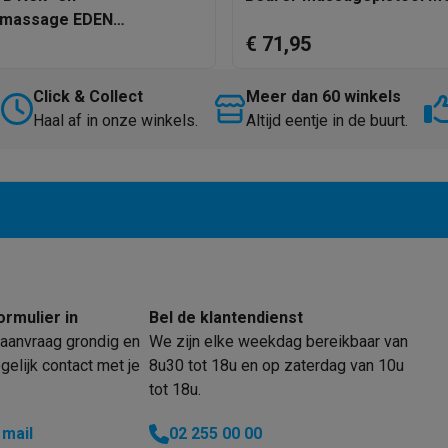
Huisdierverzorging
GPS trackers dieren
rmassage EDEN
€ 71,95
able
tels
Multistylers
Krulspelden
terflossers
Click & Collect
Meer dan 60 winkels
groomers
Tondeuses
Scheerkoppen
Accessoires
Haal af in onze winkels.
Altijd eentje in de buurt.
etverzorging
Accessoires
massage
Massage guns
rostimulatie apparaten
Bloedcirculatie apparaten
Infraroodlampen
sols
Luchtbevochtigers
g TV
TCL TV
TV steunen
Beamers
diastreamers
DVD & Blu-Ray spelers
ormulier in
Bel de klantendienst
efoons
Oortjes
Draadloze oortjes
Sportoortjes
aanvraag grondig en
We zijn elke weekdag bereikbaar van
ty speakers
elijk contact met je
8u30 tot 18u en op zaterdag van 10u
s
tot 18u.
pelers
Audio accessoires
 mail
02 255 00 00