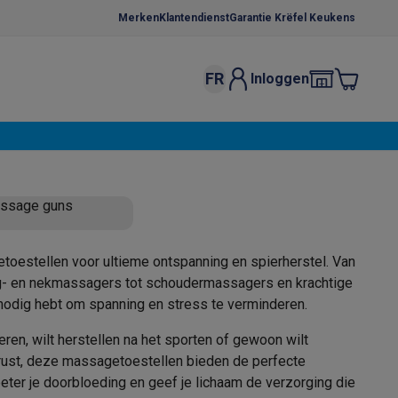
Merken
Klantendienst
Garantie Krëfel Keukens
FR
Inloggen
kels
Droogrekken
s
 microgolfovens
Inbouw wasmachines
ssage guns
ten
toestellen voor ultieme ontspanning en spierherstel. Van
- en nekmassagers tot schoudermassagers en krachtige
 nodig hebt om spanning en stress te verminderen.
o
Koffiezetapparaten
Koffie, capsules & pads
Accessoires
ieren, wilt herstellen na het sporten of gewoon wilt
rust, deze massagetoestellen bieden de perfecte
beter je doorbloeding en geef je lichaam de verzorging die