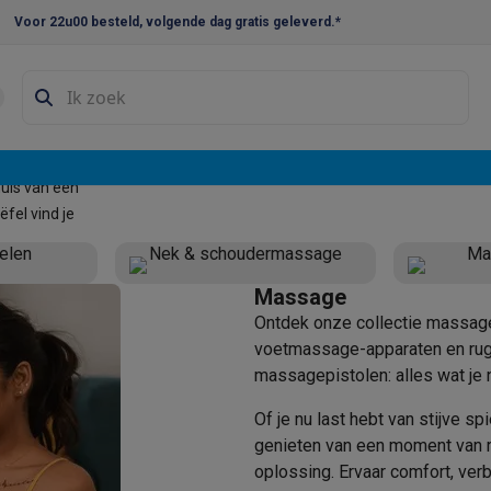
Voor 22u00 besteld, volgende dag gratis geleverd.*
en droogkast sets
Was-droogcombinaties
Tussenkaders en sok
e vaatwassers
uis van een
e koelkasten
Amerikaanse koelkasten
Wijnkoelkasten
Diepvriezer
fel vind je
w koelkasten
Inbouw diepvriezers
Inbouw wijnkoelkasten
Inbouw
elen
Nek & schoudermassage
Ma
kplaten
Gas kookplaten
Kookplaten met afzuiging
Pannen
Kookpot
Massage
Ontdek onze collectie massage
izen
Gasfornuizen
voetmassage-apparaten en rug
iemachines
massagepistolen: alles wat je
ressomachines
Capsule- & padsmachines
Nespresso
Dolce Gust
Of je nu last hebt van stijve sp
machines
Juicers
Eierkokers
Yoghurtmachines
Accessoires
genieten van een moment van 
 monsieur machines
Accessoires
oplossing. Ervaar comfort, ver