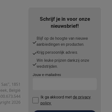
Schrijf je in voor onze
nieuwsbrief!
alaxy Fold8
Blijf op de hoogte van nieuwe
alaxy Flip8 & Fold8 (Ultra) hoesjes
aanbiedingen en producten.
Krijg persoonlijk advies.
Win leuke prijzen dankzij onze
wedstrijden.
Jouw e-mailadres
lers
T Sas", 1851
ek, België
00.673.544
Ik ga akkoord met
de privacy
right 2026
policy.