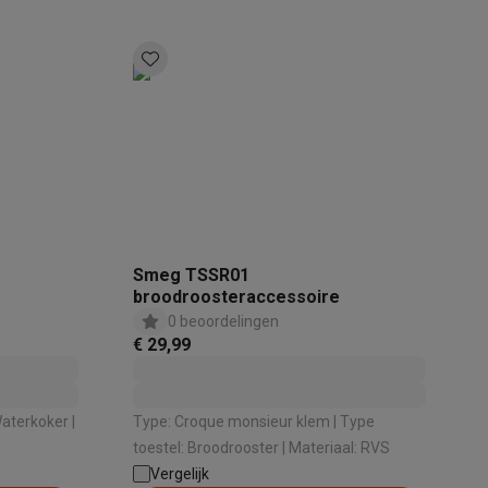
akken
Accessoires
Smeg TSSR01
broodroosteraccessoire
0 beoordelingen
€ 29,99
aterkoker |
Type: Croque monsieur klem | Type
toestel: Broodrooster | Materiaal: RVS
kels
Droogrekken
Vergelijk