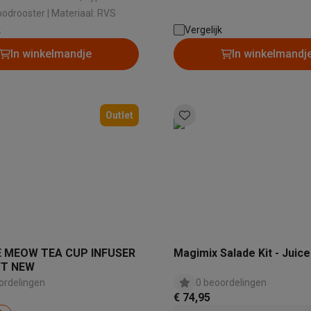
era's
Nikon camera's
Lenzen
toestel: Broodrooster | Materiaal: RVS
k
Vergelijk
en
Statieven & tripods
Action cam accessoires
In winkelmandje
In winkelmandj
SM’s met toetsen
Refurbished smartphones
iPhone 17
Samsung G
hoesjes
Screenprotectors
iPhone 17 Hoesjes
Galaxy S26 hoesjes
G
Outlet
ders
-C kabels
Lightning kabels
Powerbanks
es
GSM houders auto
Micro SD-kaarten
Overige accessoires
s laptops
Copilot+ pc
Chromebooks
Monitors
Desktops
akers
PC headsets
Microfoons
Docking stations
Externe DVD spe
b
Tablethoezen
E-readers
Accessoires
IE MEOW TEA CUP INFUSER
Magimix Salade Kit - Juice
WT NEW
 adapters
Mesh Wi-Fi
Switches
Netwerkkabels
ordelingen
0 beoordelingen
€ 74,95
SD-kaarten
CD's & DVD's