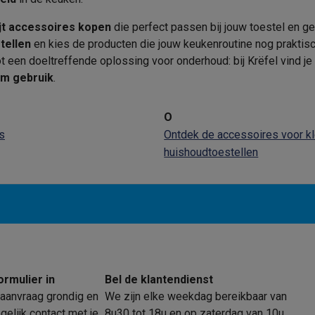
jt accessoires kopen
die perfect passen bij jouw toestel en 
tellen
en kies de producten die jouw keukenroutine nog praktis
klein elektro
Solden op multimedia
Solden op TV & audio
ot een doeltreffende oplossing voor onderhoud: bij Krëfel vind j
Black Friday
m gebruik
.
lijke winkelbeleving
Niet tevreden, geld terug
ie
TV installatie
O
etaling
Alma: betaal in 2 of 3 keer
Klarna: betaal binnen 30 dagen
s
Ontdek de accessoires voor kl
everingsuur
Zakelijke klanten
ProteKt: verzeker je toestel
Swap Pro
huishoudtoestellen
 kookplaat past bij jouw keuken?
Meer...
..
ituatie
Hoofdtelefoon of oortjes?
Meer...
 je een elektrische step?
Hoe kies je een drone ?
 groot elektro
Outlet klein elektro
Outlet TV & audio
Outlet accesso
ormulier in
Bel de klantendienst
aanvraag grondig en
We zijn elke weekdag bereikbaar van
elijk contact met je
8u30 tot 18u en op zaterdag van 10u