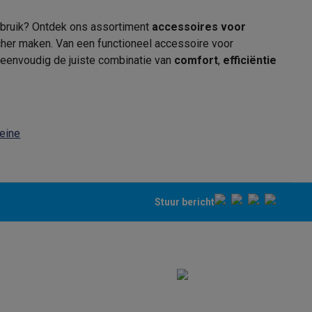
gebruik? Ontdek ons assortiment
accessoires voor
cher maken. Van een functioneel accessoire voor
e eenvoudig de juiste combinatie van
comfort
,
efficiëntie
eine
teKt
Stuur bericht
ires