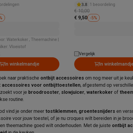
3.8
ordelingen
1 beoordeling
€ 10,00
€ 9,50
%
-
5
%
 laptops
BuyBack
ques
Stofzuigers met ecocheques
Strijkijzers met ecocheques
Ste
oor: Waterkoker , Theemachine |
lker: Vloeistof
 met ecocheques
Bruiswatertoestellen met ecocheques
Waterfilt
k
Vergelijk
In winkelmandje
In winkelmandj
s
Diepvriezers met ecocheques
Ovens met ecocheques
Fornuiz
oek naar praktische
ontbijt accessoires
om nog meer uit je keuk
t
accessoires voor ontbijttoestellen
, afgestemd op verschill
zoekt voor je
broodrooster
,
slowjuicer
,
waterkoker
of
theem
Koptelefoons met ecocheques
Oortjes met ecocheques
Platensp
kse routine.
od vind je onder meer
tostiklemmen
,
groentesnijders
en vers
ptops met ecocheques
Monitors met ecocheques
Powerbanks m
soire voor jouw toestel, of je nu croques wilt bereiden in je bro
en theemachine goed wilt onderhouden. Met de juiste
ontbijt a
heid
in de keuken.