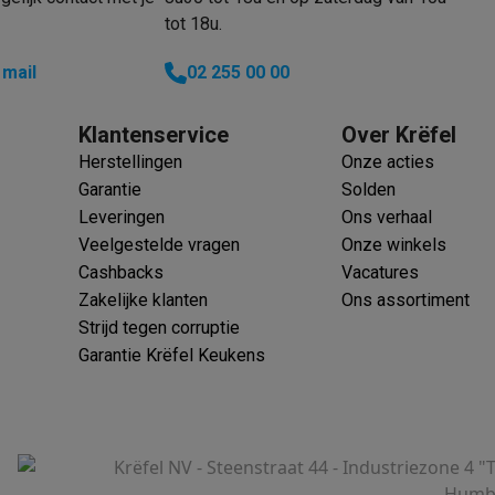
tot 18u.
 mail
02 255 00 00
Klantenservice
Over Krëfel
Herstellingen
Onze acties
Garantie
Solden
Leveringen
Ons verhaal
Veelgestelde vragen
Onze winkels
Cashbacks
Vacatures
Zakelijke klanten
Ons assortiment
Strijd tegen corruptie
Garantie Krëfel Keukens
Krëfel NV - Steenstraat 44 - Industriezone 4 "
Humbe