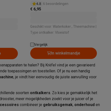
4.8
6 beoordelingen
€ 6,95
Geschikt voor: Waterkoker , Theemachine |
elstofzuigers met ecocheques
Sledestofzuigers met ecochequ
Type ontkalker: Vloeistof
erkannen
Keukenaccessoires met ecocheques
Vergelijk
In winkelmandje
e
en met ecocheques
Dampkappen met ecocheques
Kookplaten me
enapparaten te halen? Bij Krëfel vind je een gevarieerd
ende toepassingen en toestellen. Of je nu een handig
achine
, je vindt hier eenvoudig de juiste aanvulling voor
elers met ecocheques
chillende soorten
ontkalkers
. Zo kies je gemakkelijk het
et ecocheques
Inkt en papier met ecocheques
odrooster, meer mogelijkheden zoekt voor je juicer of je
ccessoires
combineer je
gebruiksgemak
,
onderhoud
en