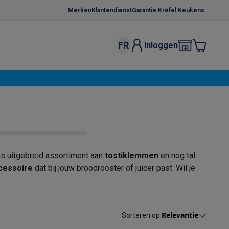
Merken
Klantendienst
Garantie Krëfel Keukens
FR
Inloggen
kels
Droogrekken
s
 microgolfovens
Inbouw wasmachines
ten
ns uitgebreid assortiment aan
tostiklemmen
en nog tal
cessoire
dat bij jouw broodrooster of juicer past. Wil je
o
Koffiezetapparaten
Koffie, capsules & pads
Accessoires
Relevantie
Sorteren op
: