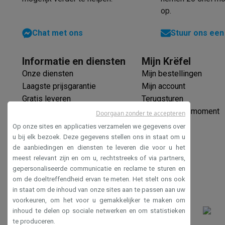
op.
Chat met ons
Stuur ons een
Informatie en diensten
Mijn Krëfel
Onze diensten
Mijn bestellingen
Laagste prijsgarantie
Mijn account
Gratis leveren
Terugsturen
Verlengde garantie
Mijn leveringsmoment
Doorgaan zonder te accepteren
Ecocheques
Op onze sites en applicaties verzamelen we gegevens over
Veilig betalen
u bij elk bezoek. Deze gegevens stellen ons in staat om u
de aanbiedingen en diensten te leveren die voor u het
Toegankelijkheidsverklaring
meest relevant zijn en om u, rechtstreeks of via partners,
gepersonaliseerde communicatie en reclame te sturen en
om de doeltreffendheid ervan te meten. Het stelt ons ook
in staat om de inhoud van onze sites aan te passen aan uw
voorkeuren, om het voor u gemakkelijker te maken om
inhoud te delen op sociale netwerken en om statistieken
te produceren.