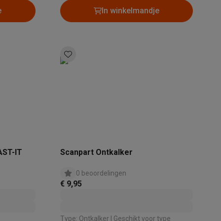
e
In winkelmandje
Thermometers
Accessoires
AST-IT
Scanpart Ontkalker
0 beoordelingen
€ 9,95
Type: Ontkalker | Geschikt voor type