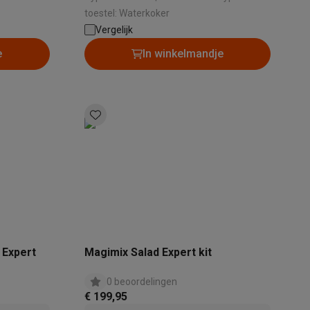
toestel: Waterkoker
Vergelijk
e
In winkelmandje
alaxy Fold8
alaxy Flip8 & Fold8 (Ultra) hoesjes
lers
 Expert
Magimix Salad Expert kit
0 beoordelingen
€ 199,95