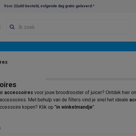
Voor 22u00 besteld, volgende dag gratis geleverd.*
en droogkast sets
Was-droogcombinaties
Tussenkaders en sok
e vaatwassers
e koelkasten
Amerikaanse koelkasten
Wijnkoelkasten
Diepvriezer
w koelkasten
Inbouw diepvriezers
Inbouw wijnkoelkasten
Inbouw
res
kplaten
Gas kookplaten
Kookplaten met afzuiging
Pannen
Kookpot
oires
izen
Gasfornuizen
ar
accessoires
voor jouw broodrooster of juicer? Ontdek hier o
iemachines
accessoires. Met behulp van de filters vind je snel het ideale
ac
ccessoire kopen? Klik op "
in winkelmandje
".
ressomachines
Capsule- & padsmachines
Nespresso
Dolce Gust
machines
Juicers
Eierkokers
Yoghurtmachines
Accessoires
n
 monsieur machines
Accessoires