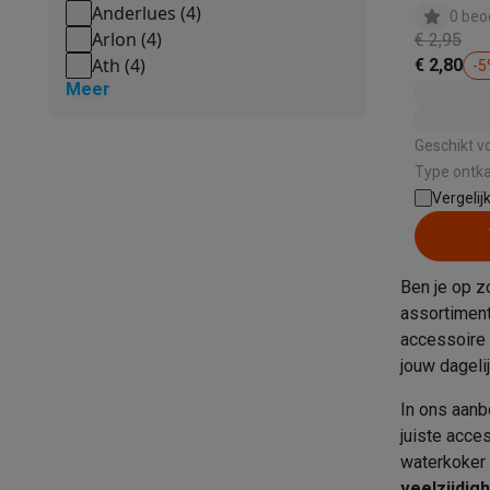
Ecocheques
Anderlues
(
4
)
0 beo
Info ecocheques
Alle eco producten
Alle eco promoties
Arlon
(
4
)
€ 2,95
Refurbished
Ath
(
4
)
€ 2,80
-
5
Meer
Refurbished smartphones
Refurbished tablets
Refurbished
Huishouden
Wasmachines met ecocheques
Droogkasten met ecoche
Geschikt v
Kleine keukentoestellen
Type ontka
Kleine keukentoestellen met ecocheques
Koffiemachines
Vergelij
Grote keukentoestellen
Vaatwassers met ecocheques
Koelkasten met ecocheque
Airco
Ben je op z
Airco's met ecocheques
assortimen
TV & audio
accessoire 
TV met ecocheques
Bluetooth speakers met ecocheques
jouw dagelij
Multimedia & telefonie
In ons aanb
Smartphones met ecocheques
Tablets met ecocheques
La
juiste acces
Transport
waterkoker 
Elektrische steps met ecocheques
veelzijdig