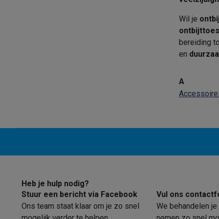
Eco initiatieven
Impact
Energie besparen
Recycleer je oud elektro
Wil je
ontbi
Info & acties
ontbijttoes
Solden
Alle soldendeals
Solden op groot elektro
Solden op 
bereiding t
Acties
Deals van het moment
Promoties
Cashbacks
Solden
en
duurzaa
Daarom Krëfel
Gratis levering
Laagste prijsgarantie
Persoon
Installatie aan huis
Groot elektro installatie
Inbouw installat
A
Betalingsmogelijkheden
Gift card
Ecocheques
Kopen op afb
Accessoire
Klantenservice
Herstelling van je toestel
Controleer jouw l
Groot elektro & inbouw
Vind jouw ideale wasmachine
Welke
Klein elektro
Beauty & gezondheid
Huishouden
Keuken
Meer.
Beeld & Geluid
Kies jouw ideale TV
Een speaker voor elke s
Sport & Ontspanning
Hoe kies je een smartwatch?
Hoe kies
Outlet
Outlet
Alle outlet deals
Outlet multimedia & telefonie
Outlet
Heb je hulp nodig?
Stuur een bericht via Facebook
Vul ons contactf
Ons team staat klaar om je zo snel
We behandelen je 
mogelijk verder te helpen.
nemen zo snel mog