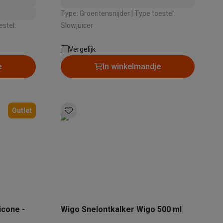
Type: Groentensnijder | Type toestel:
Slowjuicer
tion accessoires
Vergelijk
 accessoires
e
In winkelmandje
Racing
Smartphone gaming controllers
Accessoires
Outlet
s & GPS trackers
 personenweegschalen
Slimme elektrische tandenborstels
Babyf
icone -
Wigo Snelontkalker Wigo 500 ml