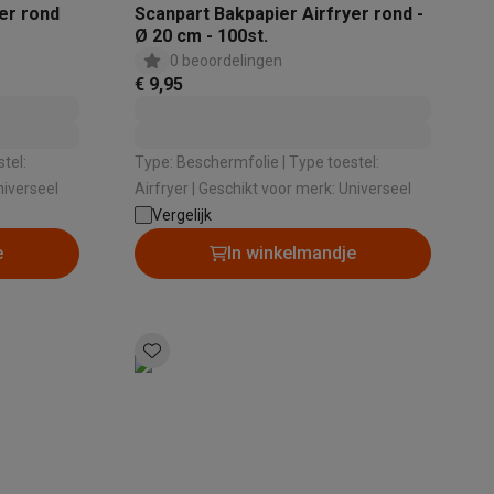
er rond
Scanpart Bakpapier Airfryer rond -
Ø 20 cm - 100st.
0 beoordelingen
€ 9,95
Type: Beschermfolie | Type toestel:
 Universeel
Airfryer | Geschikt voor merk: Universeel
Vergelijk
teKt
e
In winkelmandje
ires