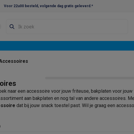
Voor 22u00 besteld, volgende dag gratis geleverd.*
en droogkast sets
Was-droogcombinaties
Tussenkaders en sok
e vaatwassers
e koelkasten
Amerikaanse koelkasten
Wijnkoelkasten
Diepvriezer
w koelkasten
Inbouw diepvriezers
Inbouw wijnkoelkasten
Inbouw
Accessoires
kplaten
Gas kookplaten
Kookplaten met afzuiging
Pannen
Kookpot
oires
izen
Gasfornuizen
oek naar een accessoire voor jouw friteuse, bakplaten voor jouw
iemachines
assortiment aan bakplaten en nog tal van andere accessoires. Met 
ssoire
dat bij jouw snack toestel past. Wil je graag een accesso
ressomachines
Capsule- & padsmachines
Nespresso
Dolce Gust
machines
Juicers
Eierkokers
Yoghurtmachines
Accessoires
n
 monsieur machines
Accessoires