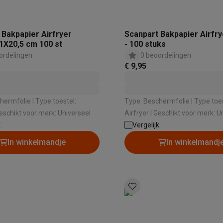
 Bakpapier Airfryer
Scanpart Bakpapier Airfr
31X20,5 cm 100 st
- 100 stuks
ordelingen
0 beoordelingen
€ 9,95
e | Type toestel:
Type: Beschermfolie | Type toestel:
fryer | Geschikt voor merk: Universeel
Airfryer | Geschikt voor merk:
k
Vergelijk
In winkelmandje
In winkelmandj