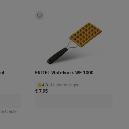
akken
Accessoires
ml
FRITEL Wafelvork WF 1000
4.8
4 beoordelingen
€ 7,95
kels
Droogrekken