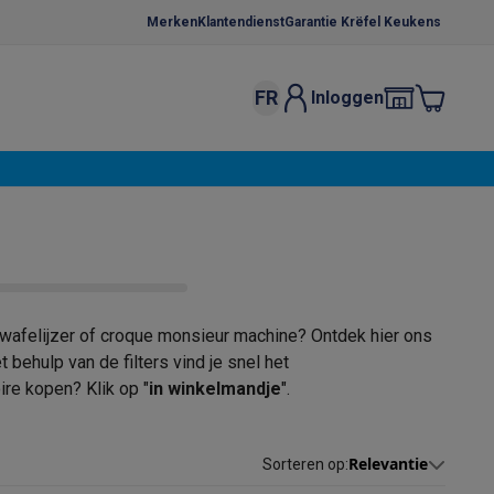
Merken
Klantendienst
Garantie Krëfel Keukens
FR
Inloggen
kels
Droogrekken
s
 microgolfovens
Inbouw wasmachines
ten
 wafelijzer of croque monsieur machine? Ontdek hier ons
behulp van de filters vind je snel het
ire kopen? Klik op "
in winkelmandje
".
o
Koffiezetapparaten
Koffie, capsules & pads
Accessoires
Relevantie
Sorteren op
: