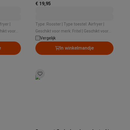
€ 19,95
tion accessoires
Type: Rooster | Type toestel: Airfryer |
 accessoires
Geschikt voor merk: Fritel | Geschikt voor
kTastic
Fritel: SnackTastic 6902 XXL , SnackTastic
Vergelijk
5801 , SnackTastic 5804 | Geschikt voor
e
In winkelmandje
vaatwasmachine : Ja
Racing
Smartphone gaming controllers
Accessoires
s & GPS trackers
 personenweegschalen
Slimme elektrische tandenborstels
Babyf