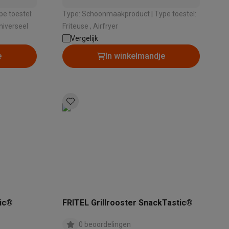
Type: Schoonmaakproduct | Type toestel:
: Universeel
Friteuse , Airfryer
Vergelijk
alaxy Fold8
e
In winkelmandje
alaxy Flip8 & Fold8 (Ultra) hoesjes
lers
tic®
FRITEL Grillrooster SnackTastic®
0 beoordelingen