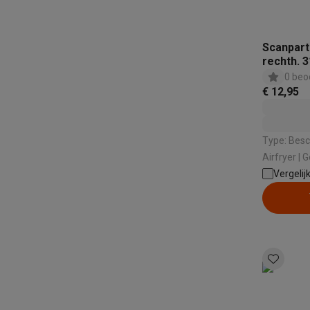
Scanpart
rechth. 
0 beo
€ 12,95
Type: Beschermfoli
Air
Vergelij