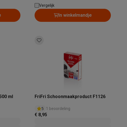
Vergelijk
e
In winkelmandje
Thermometers
Accessoires
 500 ml
FriFri Schoonmaakproduct F1126
5
1 beoordeling
€ 8,95