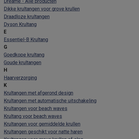
Dreame - Alle producten
Dikke krultangen voor grove krullen
Draadloze krultangen
Dyson Krultang
E
Essentiel-B Krultang
G
Goedkope krultang
Goude krultangen
H
Haarverzorging
K
Krultangen met afgerond design
Krultangen met automatische uitschakeling
Krultangen voor beach waves
Krultang voor beach waves
Krultangen voor gemiddelde krullen
Krultangen geschikt voor natte haren