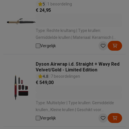
5
1 beoordeling
€ 24,95
Type: Rechte krultang | Type krullen:
Gemiddelde krullen | Materiaal: Keramisch |
Minimum temperatuur: 130 ° | Maximale
Vergelijk
temperatuur: 200 °
Dyson Airwrap i.d. Straight + Wavy Red
Velvet/Gold - Limited Edition
4.8
7 beoordelingen
€ 549,00
Type: Multistyler | Type krullen: Gemiddelde
krullen , Kleine krullen | Geschikt voor
haarlengte: Lang , Halflang | Minimum
Vergelijk
temperatuur: 28 ° | Maximale temperatuur: 90 °