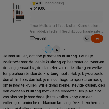
4.8
1 beoordeling
€ 649,00
Type: Multistyler | Type krullen: Kleine krullen ,
Gemiddelde krullen | Geschikt voor haarlengte:
Halflang , Lang | Type opzetstukken: Cilinder
Vergelijk
voor krullen , Volumeborstel , Gladmakende
borstel , Fast dryer-opzetstuk , Airsmooth
1
2
opzetstuk | Diameter: 30 mm
Je haar krullen, dat doe je met een
krultang
. Let bij je
zoektocht naar de ideale
krultang
op het materiaal waarvan
de tang gemaakt is, de diameter van de
krultang
en welke
temperatuurstanden de
krultang
heeft. Heb je bijvoorbeeld
dun of fijn haar, dan heb je minder hoge temperaturen nodig
om je haar te krullen. Wil je graag kleine, stevige krullen, kies
dan voor een
krultang
met kleine diameter. Ben je tot slot
van plan om je haar dagelijks te krullen, koop dan een
volledig keramische of titanium krultang. Deze beschermen
je haar niet alleen, maar gaan ook langer mee!