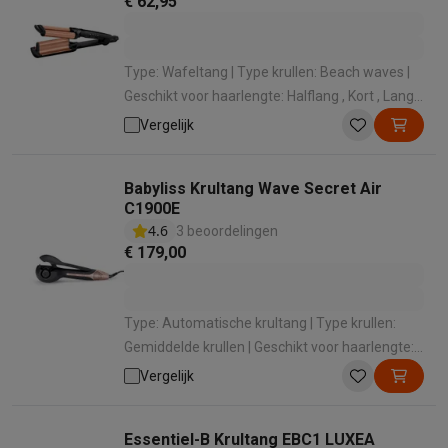
€ 62,95
Type: Wafeltang | Type krullen: Beach waves |
Geschikt voor haarlengte: Halflang , Kort , Lang |
Materiaal: Keramisch | Minimum temperatuur:
Vergelijk
160 °
Babyliss Krultang Wave Secret Air
C1900E
4.6
3 beoordelingen
€ 179,00
Type: Automatische krultang | Type krullen:
Gemiddelde krullen | Geschikt voor haarlengte:
Halflang , Kort , Lang | Materiaal: Keramisch |
Vergelijk
Minimum temperatuur: 180 °
Essentiel-B Krultang EBC1 LUXEA