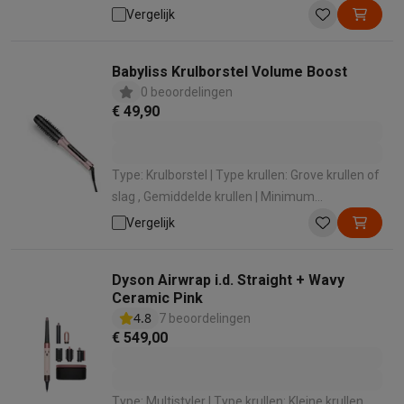
borstel
Vergelijk
Babyliss Krulborstel Volume Boost
0 beoordelingen
€ 49,90
Type: Krulborstel | Type krullen: Grove krullen of
slag , Gemiddelde krullen | Minimum
temperatuur: 145 ° | Maximale temperatuur:
Vergelijk
190 ° | Meedraaiende snoer: Ja
Dyson Airwrap i.d. Straight + Wavy
Ceramic Pink
4.8
7 beoordelingen
€ 549,00
Type: Multistyler | Type krullen: Kleine krullen ,