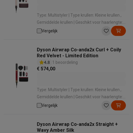
Type: Multistyler | Type krullen: Kleine krullen ,
Gemiddelde krullen | Geschikt voor haarlengte:
Halflang , Lang | Type opzetstukken: Cilinder
Vergelijk
voor krullen , Volumeborstel , Gladmakende
borstel , Fast dryer-opzetstuk , Airsmooth
Dyson Airwrap Co-anda2x Curl + Coily
opzetstuk | Diameter: 30 mm
Red Velvet - Limited Edition
4.8
1 beoordeling
€ 574,00
Type: Multistyler | Type krullen: Kleine krullen ,
Gemiddelde krullen | Geschikt voor haarlengte:
Halflang , Lang | Type opzetstukken: Cilinder
Vergelijk
voor krullen , Volumeborstel , Gladmakende
haardroger , Diffusor | Diameter: 30 mm
Dyson Airwrap Co-anda2x Straight +
Wavy Amber Silk