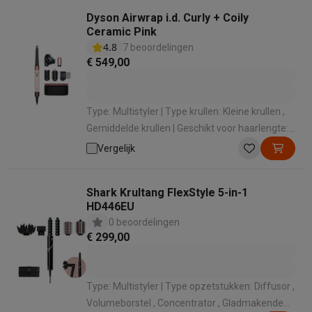
Dyson Airwrap i.d. Curly + Coily
Ceramic Pink
4.8
7 beoordelingen
€ 549,00
Type: Multistyler | Type krullen: Kleine krullen ,
Gemiddelde krullen | Geschikt voor haarlengte:
Halflang , Lang | Minimum temperatuur: 28 ° |
Vergelijk
Maximale temperatuur: 90 °
Shark Krultang FlexStyle 5-in-1
HD446EU
0 beoordelingen
€ 299,00
Type: Multistyler | Type opzetstukken: Diffusor ,
Volumeborstel , Concentrator , Gladmakende