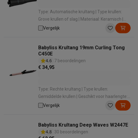
Type: Automatische krultang | Type krullen:
Grove krullen of slag | Materiaal: Keramisch |
Minimum temperatuur: 150 ° | Maximale
Vergelijk
temperatuur: 210 °
Babyliss Krultang 19mm Curling Tong
C450E
4.6
7 beoordelingen
€ 34,95
Type: Rechte krultang | Type krullen:
Gemiddelde krullen | Geschikt voor haarlengte:
Halflang , Kort , Lang | Materiaal: Keramisch |
Vergelijk
Minimum temperatuur: 160 °
Babyliss Krultang Deep Waves W2447E
4.8
30 beoordelingen