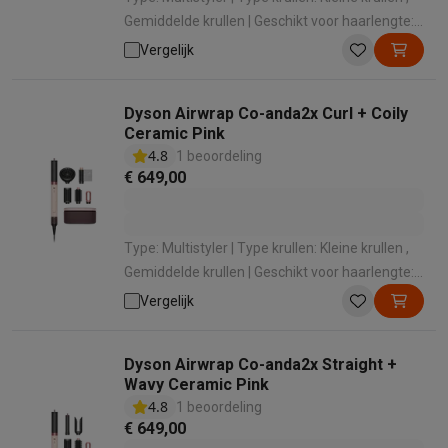
Gemiddelde krullen | Geschikt voor haarlengte:
Halflang , Lang | Minimum temperatuur: 28 ° |
Vergelijk
Maximale temperatuur: 90 °
Dyson Airwrap Co-anda2x Curl + Coily
Ceramic Pink
4.8
1 beoordeling
€ 649,00
Type: Multistyler | Type krullen: Kleine krullen ,
Gemiddelde krullen | Geschikt voor haarlengte:
Halflang , Lang | Type opzetstukken: Cilinder
Vergelijk
voor krullen , Volumeborstel , Fast dryer-
opzetstuk , Diffusor | Diameter: 30 mm
Dyson Airwrap Co-anda2x Straight +
Wavy Ceramic Pink
4.8
1 beoordeling
€ 649,00