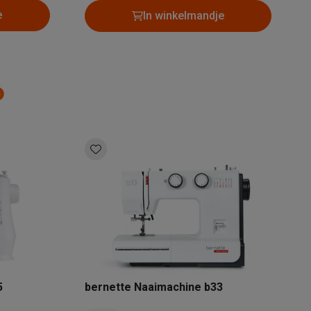
e
In winkelmandje
Thermometers
Accessoires
5
bernette Naaimachine b33