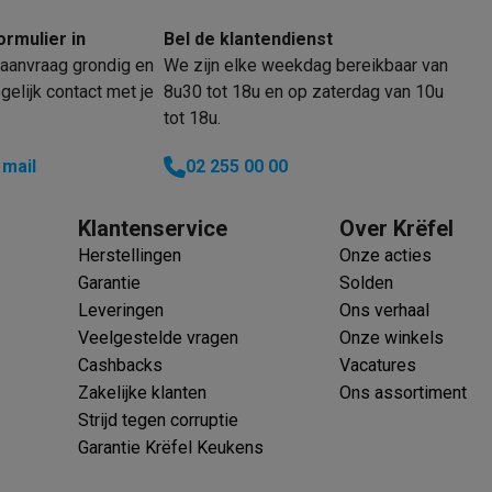
ormulier in
Bel de klantendienst
aanvraag grondig en
We zijn elke weekdag bereikbaar van
klein elektro
Solden op multimedia
Solden op TV & audio
elijk contact met je
8u30 tot 18u en op zaterdag van 10u
Black Friday
tot 18u.
lijke winkelbeleving
Niet tevreden, geld terug
ie
TV installatie
 mail
02 255 00 00
etaling
Alma: betaal in 2 of 3 keer
Klarna: betaal binnen 30 dagen
everingsuur
Zakelijke klanten
ProteKt: verzeker je toestel
Swap Pro
Klantenservice
Over Krëfel
 kookplaat past bij jouw keuken?
Meer...
Herstellingen
Onze acties
..
Garantie
Solden
ituatie
Hoofdtelefoon of oortjes?
Meer...
Leveringen
Ons verhaal
 je een elektrische step?
Hoe kies je een drone ?
Veelgestelde vragen
Onze winkels
Cashbacks
Vacatures
 groot elektro
Outlet klein elektro
Outlet TV & audio
Outlet accesso
Zakelijke klanten
Ons assortiment
Strijd tegen corruptie
Garantie Krëfel Keukens