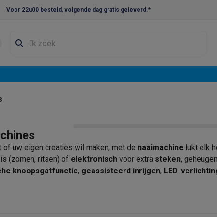
Voor 22u00 besteld, volgende dag gratis geleverd.*
en droogkast sets
Was-droogcombinaties
Tussenkaders en sok
e vaatwassers
e koelkasten
Amerikaanse koelkasten
Wijnkoelkasten
Diepvriezer
w koelkasten
Inbouw diepvriezers
Inbouw wijnkoelkasten
Inbouw
s
kplaten
Gas kookplaten
Kookplaten met afzuiging
Pannen
Kookpot
chines
izen
Gasfornuizen
rt of uw eigen creaties wil maken, met de
naaimachine
lukt elk h
iemachines
is (zomen, ritsen) of
elektronisch
voor extra
steken
, geheugen
che knoopsgatfunctie
,
geassisteerd inrijgen
,
LED-verlichtin
ressomachines
Capsule- & padsmachines
Nespresso
Dolce Gust
Een
makkelijk bereikbare spoel
en een
verlengtafel
zorgen vo
machines
Juicers
Eierkokers
Yoghurtmachines
Accessoires
ken zoals
Singer
,
bernette
of
Essentiel-B
, en vind de
naaimac
 monsieur machines
Accessoires