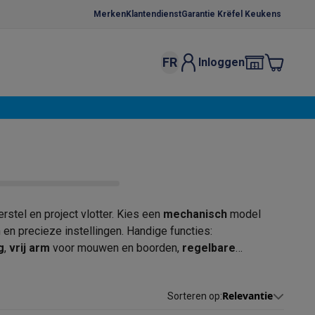
Merken
Klantendienst
Garantie Krëfel Keukens
FR
Inloggen
kels
Droogrekken
s
 microgolfovens
Inbouw wasmachines
ten
erstel en project vlotter. Kies een
mechanisch
model
 en precieze instellingen. Handige functies:
g
,
vrij arm
voor mouwen en boorden,
regelbare
o
Koffiezetapparaten
Koffie, capsules & pads
Accessoires
or meer comfort op dikke stoffen. Ontdek, naargelang uw
hine
die bij uw creaties past — van simpele herstelling tot
Relevantie
Sorteren op
: