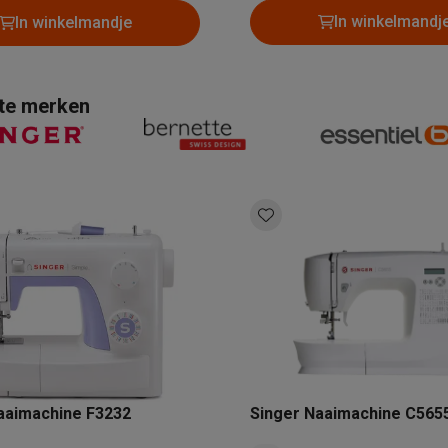
Huisdierverzorging
GPS trackers dieren
In winkelmandj
In winkelmandje
tels
Multistylers
Krulspelden
terflossers
hte merken
groomers
Tondeuses
Scheerkoppen
Accessoires
etverzorging
Accessoires
massage
Massage guns
rostimulatie apparaten
Bloedcirculatie apparaten
Infraroodlampen
sols
Luchtbevochtigers
g TV
TCL TV
TV steunen
Beamers
diastreamers
DVD & Blu-Ray spelers
efoons
Oortjes
Draadloze oortjes
Sportoortjes
ty speakers
s
aaimachine F3232
Singer Naaimachine C565
pelers
Audio accessoires