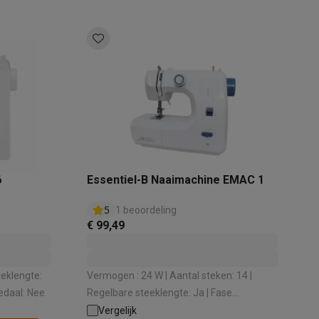
akken
Accessoires
6
Essentiel-B Naaimachine EMAC 1
5
1 beoordeling
€ 99,49
Vermogen : 24 W | Aantal steken: 14 |
gat: 4 | Voetpedaal: Nee
Regelbare steeklengte: Ja | Fase
kels
Droogrekken
knoopsgat: 4 | Hoes: Nee
Vergelijk