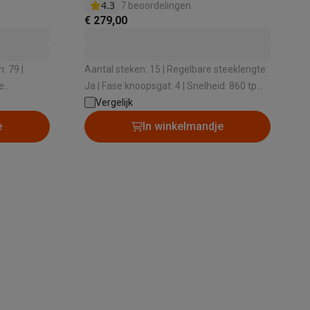
4.3
7 beoordelingen
€ 279,00
: 79 |
Aantal steken: 15 | Regelbare steeklengte:
alaxy Fold8
e
Ja | Fase knoopsgat: 4 | Snelheid: 860 tpm |
Hoes: Nee
Vergelijk
alaxy Flip8 & Fold8 (Ultra) hoesjes
e
In winkelmandje
lers