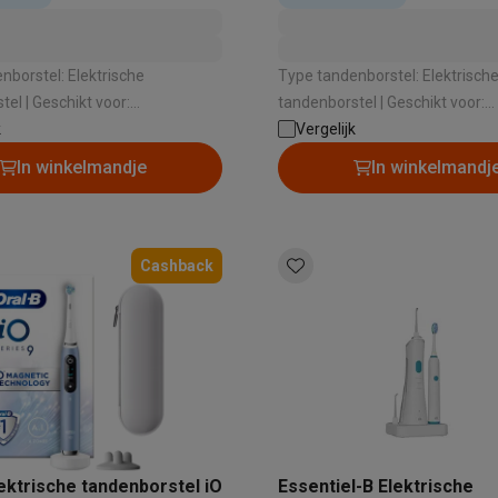
nborstel: Elektrische
Type tandenborstel: Elektrisch
kt voor:
tandenborstel | Geschikt voor:
nden: 3 |
k
Volwassenen | Aantal poetsstanden: 7 |
Vergelijk
tanden: Dagelijkse reiniging ,
Type poetsstanden: Dagelijkse r
In winkelmandje
In winkelmandj
anden , Whitening |
Extra gevoelige tanden , Gevoe
ensor: Ja
, Intense reiniging , Whitening ,
Tandvleesverzorging , Tongreini
Poetsdruksensor: Ja
Cashback
lektrische tandenborstel iO
Essentiel-B Elektrische