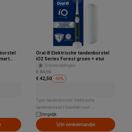
tion accessoires
 accessoires
nborstel
Oral-B Elektrische tandenborstel
Racing
Smartphone gaming controllers
Accessoires
mart
iO2 Series Forest groen + etui
0 beoordelingen
€ 84,95
€ 42,50
-
50
%
s & GPS trackers
e
Type tandenborstel: Elektrische
tandenborstel | Geschikt voor:
Volwassenen | Aantal poetsstanden: 3 |
Vergelijk
 personenweegschalen
Slimme elektrische tandenborstels
Babyf
einiging ,
Type poetsstanden: Dagelijkse reiniging ,
e
In winkelmandje
Gevoelige tanden , Extra gevoelige tanden