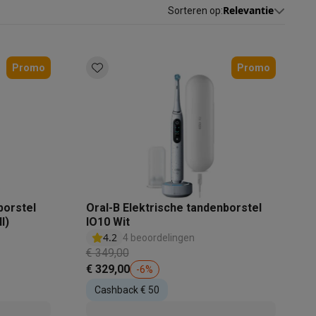
Relevantie
Sorteren op
:
Promo
Promo
akken
Accessoires
borstel
Oral-B Elektrische tandenborstel
l)
IO10 Wit
4.2
4 beoordelingen
€ 349,00
€ 329,00
-
6
%
Cashback € 50
kels
Droogrekken