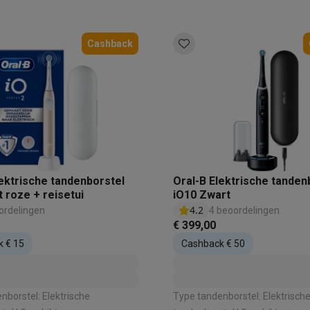
 Extra gevoelige tanden |
Tandvleesverzorging | B
ensor: Ja
Cashback
 laptops
BuyBack
ques
Stofzuigers met ecocheques
Strijkijzers met ecocheques
Ste
 met ecocheques
Bruiswatertoestellen met ecocheques
Waterfilt
s
Diepvriezers met ecocheques
Ovens met ecocheques
Fornuiz
lektrische tandenborstel
Oral-B Elektrische tanden
 roze + reisetui
iO10 Zwart
4.2
ordelingen
4 beoordelingen
€ 399,00
Koptelefoons met ecocheques
Oortjes met ecocheques
Platensp
 € 15
Cashback € 50
ptops met ecocheques
Monitors met ecocheques
Powerbanks m
nborstel: Elektrische
Type tandenborstel: Elektrisch