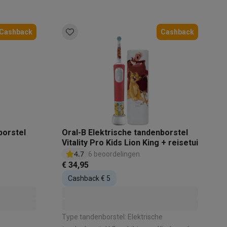
luetooth: Ja
| Poetsdruksensor: Ja
Cashback
Cashback
elstofzuigers met ecocheques
Sledestofzuigers met ecochequ
erkannen
Keukenaccessoires met ecocheques
en met ecocheques
Dampkappen met ecocheques
Kookplaten me
borstel
Oral-B Elektrische tandenborstel
Vitality Pro Kids Lion King + reisetui
4.7
6 beoordelingen
€ 34,95
elers met ecocheques
Cashback € 5
et ecocheques
Inkt en papier met ecocheques
e
Type tandenborstel: Elektrische