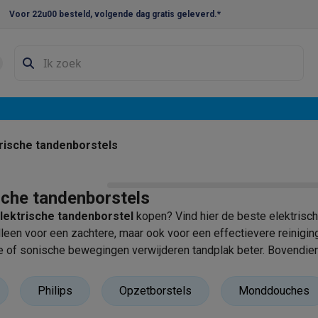
Voor 22u00 besteld, volgende dag gratis geleverd.*
en droogkast sets
Was-droogcombinaties
Tussenkaders en sok
e vaatwassers
e koelkasten
Amerikaanse koelkasten
Wijnkoelkasten
Diepvriezer
w koelkasten
Inbouw diepvriezers
Inbouw wijnkoelkasten
Inbouw
rische tandenborstels
kplaten
Gas kookplaten
Kookplaten met afzuiging
Pannen
Kookpot
sche tandenborstels
izen
Gasfornuizen
lektrische tandenborstel
kopen? Vind hier de beste elektrisch
iemachines
alleen voor een zachtere, maar ook voor een effectievere reinigi
e of sonische bewegingen verwijderen tandplak beter. Bovendien 
ressomachines
Capsule- & padsmachines
Nespresso
Dolce Gust
machines
Juicers
Eierkokers
Yoghurtmachines
Accessoires
Philips
Opzetborstels
Monddouches
 monsieur machines
Accessoires