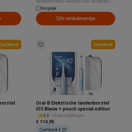
tandenborstel | Geschikt voor: Kinderen |
Aantal poetsstanden: 2 | Type
Vergelijk
einiging ,
poetsstanden: Dagelijkse reiniging , Extra
e
In winkelmandje
rzorging ,
gevoelige tanden | Poetsdruksensor: Nee
tanden |
Cashback
Cashback
teKt
borstel
Oral-B Elektrische tandenborstel
ires
iO3 Blauw + pouch special edition
4.5
15 beoordelingen
€ 114,95
Cashback € 20