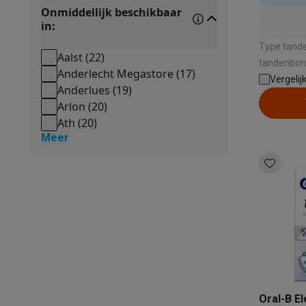
Onmiddellijk beschikbaar
in:
Type tande
Aalst
(
22
)
tandenborstel | Geschi
Anderlecht Megastore
(
17
)
Volwassenen | Aantal poetssta
Vergelij
Anderlues
(
19
)
Type poetss
Arlon
(
20
)
Gevoelige t
Ath
(
20
)
Poetsdruks
Meer
Oral-B E