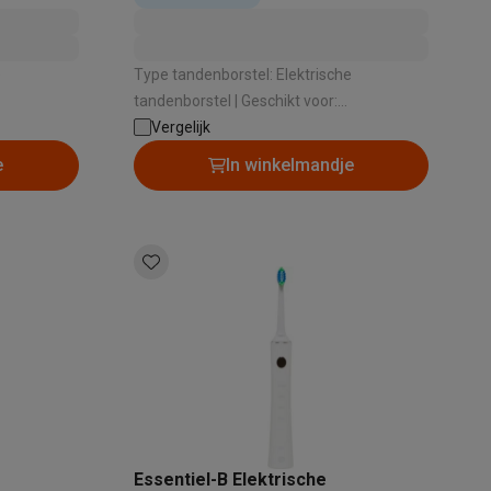
e
Type tandenborstel: Elektrische
tandenborstel | Geschikt voor:
Volwassenen | Aantal poetsstanden: 3 |
Vergelijk
einiging ,
Type poetsstanden: Dagelijkse reiniging ,
e
In winkelmandje
lige tanden
Gevoelige tanden , Whitening |
Poetsdruksensor: Ja
ging |
Essentiel-B Elektrische