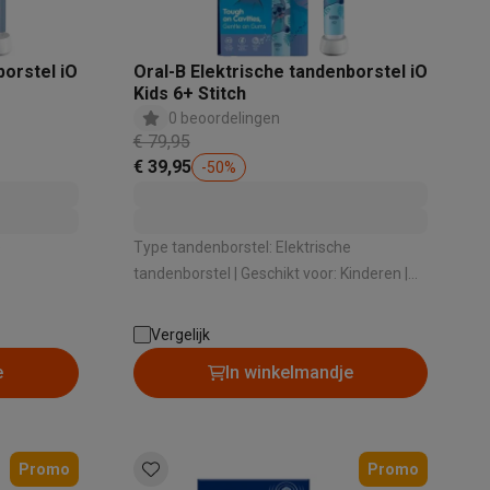
borstel iO
Oral-B Elektrische tandenborstel iO
Kids 6+ Stitch
alaxy Fold8
0 beoordelingen
€ 79,95
€ 39,95
-
50
%
alaxy Flip8 & Fold8 (Ultra) hoesjes
e
Type tandenborstel: Elektrische
tandenborstel | Geschikt voor: Kinderen |
Aantal poetsstanden: 3 | Type
einiging ,
poetsstanden: Dagelijkse reiniging ,
Vergelijk
Gevoelige tanden , Extra gevoelige tanden
lers
e
In winkelmandje
| Poetsdruksensor: Ja
Promo
Promo