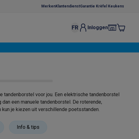
Merken
Klantendienst
Garantie Krëfel Keukens
FR
Inloggen
kels
Droogrekken
s
 microgolfovens
Inbouw wasmachines
ten
e tandenborstel voor jou. Een elektrische tandenborstel
ng dan een manuele tandenborstel. De roterende,
kun je kiezen uit verschillende poetsstanden.
o
Koffiezetapparaten
Koffie, capsules & pads
Accessoires
Info & tips