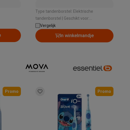
e
Type tandenborstel: Elektrische
tandenborstel | Geschikt voor:
Volwassenen | Aantal poetsstanden: 7 |
Vergelijk
einiging ,
Type poetsstanden: Dagelijkse reiniging ,
e
In winkelmandje
rzorging ,
Gevoelige tanden , Tandvleesverzorging ,
xtra
Intense reiniging , Whitening ,
 |
Tongreiniging , Super gevoelige tanden |
Thermometers
Accessoires
Poetsdruksensor: Ja
Promo
Promo