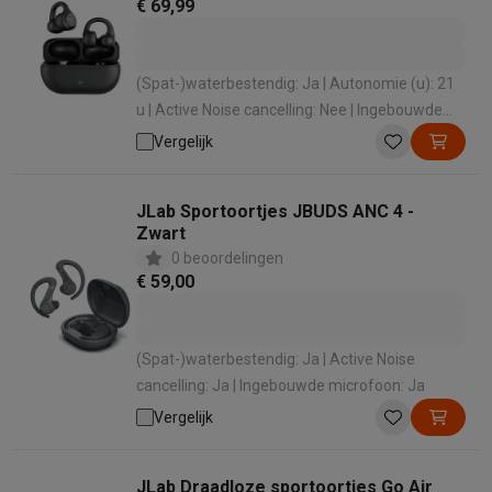
€ 69,99
(Spat-)waterbestendig: Ja | Autonomie (u): 21
u | Active Noise cancelling: Nee | Ingebouwde
microfoon: Ja | Functionaliteiten:
Vergelijk
Ruisonderdrukking
JLab Sportoortjes JBUDS ANC 4 -
Zwart
0 beoordelingen
€ 59,00
(Spat-)waterbestendig: Ja | Active Noise
cancelling: Ja | Ingebouwde microfoon: Ja
Vergelijk
JLab Draadloze sportoortjes Go Air