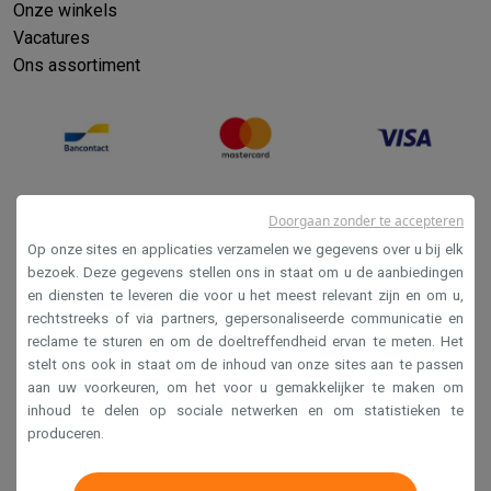
Onze winkels
Vacatures
Ons assortiment
Doorgaan zonder te accepteren
Op onze sites en applicaties verzamelen we gegevens over u bij elk
bezoek. Deze gegevens stellen ons in staat om u de aanbiedingen
en diensten te leveren die voor u het meest relevant zijn en om u,
Verkoopsvoorwaarden
rechtstreeks of via partners, gepersonaliseerde communicatie en
reclame te sturen en om de doeltreffendheid ervan te meten. Het
Privacy
stelt ons ook in staat om de inhoud van onze sites aan te passen
Disclaimer
aan uw voorkeuren, om het voor u gemakkelijker te maken om
inhoud te delen op sociale netwerken en om statistieken te
Cookies
produceren.
Krëfel NV - Steenstraat 44 - Industriezone 4 "T Sas",