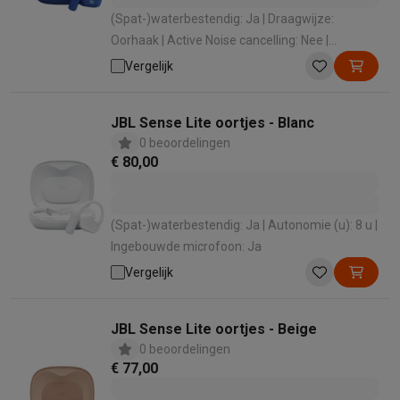
(Spat-)waterbestendig: Ja | Draagwijze:
Oorhaak | Active Noise cancelling: Nee |
Ingebouwde microfoon: Ja
Vergelijk
JBL Sense Lite oortjes - Blanc
0 beoordelingen
€ 80,00
(Spat-)waterbestendig: Ja | Autonomie (u): 8 u |
Ingebouwde microfoon: Ja
Vergelijk
JBL Sense Lite oortjes - Beige
0 beoordelingen
€ 77,00