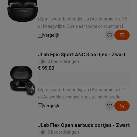
(Spat-)waterbestendig: Ja | Autonomie (u): 7.5
u | Draagwijze: Open-ear (bone conduction) |
Active Noise cancelling: Nee | Ingebouwde
Vergelijk
microfoon: Ja
JLab Epic Sport ANC 3 oortjes - Zwart
0 beoordelingen
€ 99,00
(Spat-)waterbestendig: Ja | Autonomie (u): 12
u | Active Noise cancelling: Ja | Ingebouwde
microfoon: Ja
Vergelijk
JLab Flex Open earbuds oortjes - Zwart
0 beoordelingen