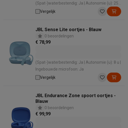
(Spat-)waterbestendig: Ja | Autonomie (u): 25
u | Draagwijze: Draad in nek | Active Noise
Vergelijk
cancelling: Nee
JBL Sense Lite oortjes - Blauw
0 beoordelingen
€ 78,99
(Spat-)waterbestendig: Ja | Autonomie (u): 8 u |
Ingebouwde microfoon: Ja
Vergelijk
JBL Endurance Zone spoort oortjes -
Blauw
0 beoordelingen
€ 99,99