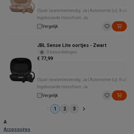
(Spat-)waterbestendig: Ja | Autonomie (u): 8 u |
Ingebouwde microfoon: Ja
Vergelijk
JBL Sense Lite oortjes - Zwart
0 beoordelingen
€ 77,99
(Spat-)waterbestendig: Ja | Autonomie (u): 8 u |
Ingebouwde microfoon: Ja
Vergelijk
1
2
3
A
Accessoires