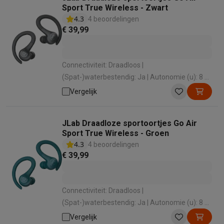
Sport True Wireless - Zwart
4.3
4 beoordelingen
€ 39,99
Connectiviteit: Draadloos |
(Spat-)waterbestendig: Ja | Autonomie (u): 8 u |
Draagwijze: In-ear , Oorhaak | Active Noise
Vergelijk
cancelling: Nee
JLab Draadloze sportoortjes Go Air
Sport True Wireless - Groen
4.3
4 beoordelingen
€ 39,99
Connectiviteit: Draadloos |
(Spat-)waterbestendig: Ja | Autonomie (u): 8 u |
Draagwijze: In-ear , Oorhaak | Active Noise
Vergelijk