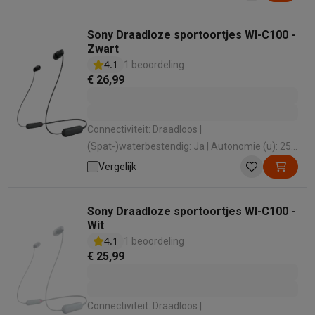
cancelling: Nee
Sony Draadloze sportoortjes WI-C100 -
Zwart
4.1
1 beoordeling
€ 26,99
Connectiviteit: Draadloos |
(Spat-)waterbestendig: Ja | Autonomie (u): 25
u | Draagwijze: Draad in nek | Active Noise
Vergelijk
cancelling: Nee
Sony Draadloze sportoortjes WI-C100 -
Wit
4.1
1 beoordeling
€ 25,99
Connectiviteit: Draadloos |