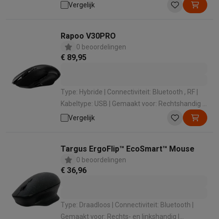
Optisch | Gevoeligheid: 26000 dpi
Vergelijk
Rapoo V30PRO
0 beoordelingen
€ 89,95
Type: Hybride | Connectiviteit: Bluetooth , RF |
Kabeltype: USB | Gemaakt voor: Rechtshandig |
Technologie: Optisch
Vergelijk
Targus ErgoFlip™ EcoSmart™ Mouse
0 beoordelingen
€ 36,96
Type: Draadloos | Connectiviteit: Bluetooth |
Gemaakt voor: Rechts- en linkshandig |