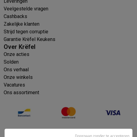
Leveringen
Veelgestelde vragen
Cashbacks
Zakelijke klanten
Strijd tegen corruptie
Garantie Krëfel Keukens
Over Krëfel
Onze acties
Solden
Ons verhaal
Onze winkels
Vacatures
Ons assortiment
Doorgaan zonder te accepteren