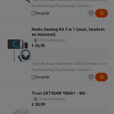
Rechtshandig | Technologie: Optisch |
Gevoeligheid: 25600 dpi
Vergelijk
Nedis Gaming Kit 3 in 1 (muis, headset
en muismat)
0 beoordelingen
€ 26,95
Type: Bedraad | Kabeltype: USB | Gemaakt voor:
Rechtshandig | Technologie: Optisch |
Gevoeligheid: 3200 dpi
Vergelijk
Trust GXT924W YBAR+ - Wit
0 beoordelingen
€ 38,99