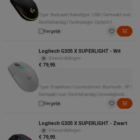
Type: Bedraad | Kabeltype: USB | Gemaakt voor:
Rechtshandig | Technologie: Optisch |
Gevoeligheid: 8000 dpi
Vergelijk
Logitech G305 X SUPERLIGHT - Wit
0 beoordelingen
€ 79,95
Type: Draadloos | Connectiviteit: Bluetooth , RF |
Gemaakt voor: Rechtshandig | Gevoeligheid:
44000 dpi | Knoppen: 6
Vergelijk
Logitech G305 X SUPERLIGHT - Zwart
0 beoordelingen
€ 79,95