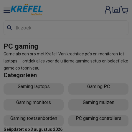
Groot elektro & inbouw
Wassen & drogen
Wasmachines
Droogkasten
Wasmachine en d
Vaatwassers
Vaatwassers
Inbouw vaatwassers
Vrijstaande va
Koelen & vriezen
Koelkasten
Inbouw koelkasten
Vrijstaande ko
Inbouwtoestellen
Inbouw vaatwassers
Inbouw ovens
Inbouw ko
PC gaming
Ovens & microgolfovens
Ovens
Microgolfovens
Game als een pro met Krëfel! Van krachtige pc’s en monitoren tot
Kookplaten
Kookplaten
Inductiekookplaten
Keramische kookpla
laptops — ontdek alles voor de ultieme gaming setup en beleef elke
Dampkappen
Dampkappen
game op topniveau.
Fornuizen
Fornuizen
Gemengde fornuizen
Elektrische fornuizen
Categorieën
Kleine inbouwtoestellen
Warmhoudlades
Espresso- & koffiema
Gaming laptops
Gaming PC
Kleine keukenapparaten
Koffie
Koffiemachines
Volautomatische koffiemachines
Espress
Ontbijt
Waterkokers
Broodroosters
Broodbakmachines
Snijmach
Gaming monitors
Gaming muizen
Frituren & grillen
Airfryers
Friteuses
Grills
TeppanYaki
Croque mon
Robots & mixers
Keukenmachines
Keukenrobots
Mixers
Blende
Gaming toetsenborden
PC gaming controllers
Koken & stomen
Multicookers
Rijst- en stoomkokers
Waterkoke
Geüpdatet op 3 augustus 2026
Fun cooking
Gourmet toestellen
Fondue
Raclette
TeppanYaki
Piz