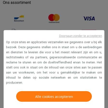
Refurbished
Ons assortiment
Refurbished smartphones
Refurbished tablets
Refurbished lap
Huishouden
Wasmachines met ecocheques
Droogkasten met ecocheques
Kleine keukentoestellen
Kleine keukentoestellen met ecocheques
Koffiemachines met
Grote keukentoestellen
Doorgaan zonder te accepteren
Vaatwassers met ecocheques
Koelkasten met ecocheques
Die
Op onze sites en applicaties verzamelen we gegevens over u bij elk
Airco
bezoek. Deze gegevens stellen ons in staat om u de aanbiedingen
en diensten te leveren die voor u het meest relevant zijn en om u,
Verkoopsvoorwaarden
Airco's met ecocheques
rechtstreeks of via partners, gepersonaliseerde communicatie en
TV & audio
Privacy
reclame te sturen en om de doeltreffendheid ervan te meten. Het
TV met ecocheques
Bluetooth speakers met ecocheques
Kopt
stelt ons ook in staat om de inhoud van onze sites aan te passen
Disclaimer
Multimedia & telefonie
aan uw voorkeuren, om het voor u gemakkelijker te maken om
Cookies
Smartphones met ecocheques
Tablets met ecocheques
Laptop
inhoud te delen op sociale netwerken en om statistieken te
Transport
produceren.
Elektrische steps met ecocheques
Krëfel NV - Steenstraat 44 - Industriezone 4 "T Sas",
Eco initiatieven
1851 Humbeek, België
Alle cookies accepteren
Impact
Energie besparen
Recycleer je oud elektro
BTW BE 0400.673.544
Info & acties