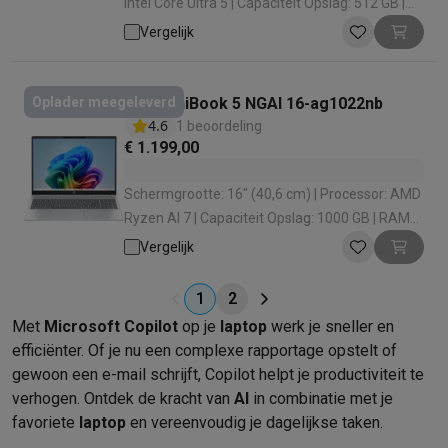
Intel Core Ultra 5 | Capaciteit Opslag: 512 GB |
RAM configuratie: 16 GB (2 x 8) | Grafische
Vergelijk
oplossing: Intel Arc 130V
HP OmniBook 5 NGAI 16-ag1022nb
Oplader meegeleverd
4.6
1 beoordeling
€ 1.199,00
Schermgrootte: 16" (40,6 cm) | Processor: AMD
Ryzen AI 7 | Capaciteit Opslag: 1000 GB | RAM
configuratie: 32 GB | Grafische oplossing: AMD
Vergelijk
Radeon 860M
1
2
Met
Microsoft Copilot
op je
laptop
werk je sneller en
efficiënter. Of je nu een complexe rapportage opstelt of
gewoon een e-mail schrijft, Copilot helpt je productiviteit te
verhogen. Ontdek de kracht van
AI
in combinatie met je
favoriete
laptop
en vereenvoudig je dagelijkse taken.