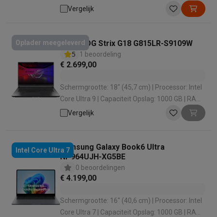
RAM configuratie: 32 GB | Grafische oplossing:
Vergelijk
Intel Arc
Asus ROG Strix G18 G815LR-S9109W
Oplader meegeleverd
5
1 beoordeling
€ 2.699,00
Schermgrootte: 18" (45,7 cm) | Processor: Intel
Core Ultra 9 | Capaciteit Opslag: 1000 GB | RAM
configuratie: 32 GB | Grafische oplossing: Nvidia
Vergelijk
GeForce RTX 5070 Ti
Samsung Galaxy Book6 Ultra
Intel Core Ultra 7
NP964UJH-XG5BE
0 beoordelingen
€ 4.199,00
Schermgrootte: 16" (40,6 cm) | Processor: Intel
Core Ultra 7 | Capaciteit Opslag: 1000 GB | RAM