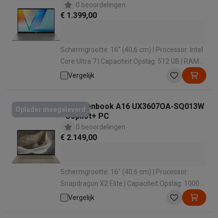
0 beoordelingen
€ 1.399,00
Schermgrootte: 16" (40,6 cm) | Processor: Intel
Core Ultra 7 | Capaciteit Opslag: 512 GB | RAM
configuratie: 16 GB | Schermkwaliteit: WUXGA
Vergelijk
(1920 x 1200 px)
Asus Zenbook A16 UX3607OA-SQ013W
Oplader meegeleverd
- Copilot+ PC
0 beoordelingen
€ 2.149,00
Schermgrootte: 16" (40,6 cm) | Processor:
Snapdragon X2 Elite | Capaciteit Opslag: 1000
GB | RAM configuratie: 48 GB | Grafische
Vergelijk
oplossing: Qualcomm Adreno