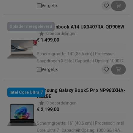
configuratie: 32 GB | Grafische oplossing: Nvidia
Vergelijk
GeForce RTX 5070
Asus Zenbook A14 UX3407RA-QD906W
Oplader meegeleverd
0 beoordelingen
€ 1.499,00
Schermgrootte: 14" (35,5 cm) | Processor:
Snapdragon X Elite | Capaciteit Opslag: 1000 GB
| RAM configuratie: 32 GB | Grafische oplossing:
Vergelijk
Qualcomm Adreno
Samsung Galaxy Book5 Pro NP960XHA-
Intel Core Ultra 7
KG2BE
0 beoordelingen
€ 2.199,00
Schermgrootte: 16" (40,6 cm) | Processor: Intel
Core Ultra 7 | Capaciteit Opslag: 1000 GB | RAM