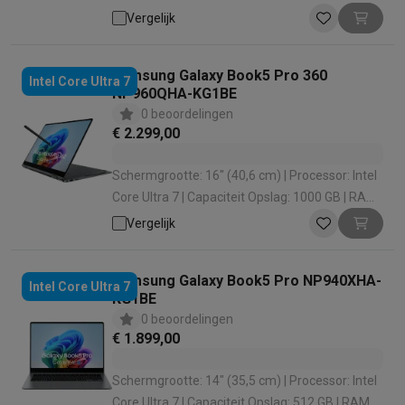
configuratie: 16 GB (2 x 8) | Grafische oplossing:
Vergelijk
Intel Arc 140V
Samsung Galaxy Book5 Pro 360
Intel Core Ultra 7
NP960QHA-KG1BE
0 beoordelingen
€ 2.299,00
Schermgrootte: 16" (40,6 cm) | Processor: Intel
Core Ultra 7 | Capaciteit Opslag: 1000 GB | RAM
configuratie: 16 GB (2 x 8) | Grafische oplossing:
Vergelijk
Intel Arc 140V
Samsung Galaxy Book5 Pro NP940XHA-
Intel Core Ultra 7
KG1BE
0 beoordelingen
€ 1.899,00
Schermgrootte: 14" (35,5 cm) | Processor: Intel
Core Ultra 7 | Capaciteit Opslag: 512 GB | RAM