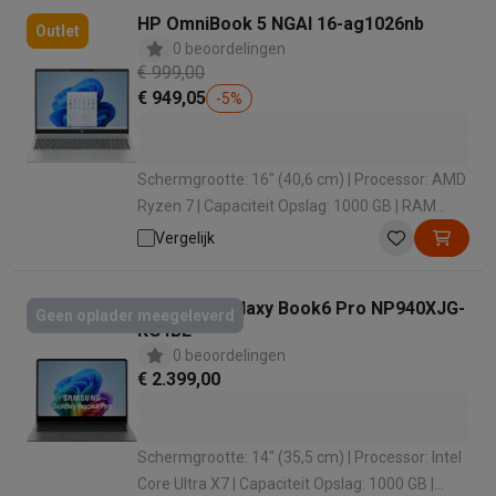
HP OmniBook 5 NGAI 16-ag1026nb
Outlet
0 beoordelingen
€ 999,00
€ 949,05
-
5
%
Schermgrootte: 16" (40,6 cm) | Processor: AMD
Ryzen 7 | Capaciteit Opslag: 1000 GB | RAM
configuratie: 24 GB | Grafische oplossing: AMD
Vergelijk
Radeon 860M
Samsung Galaxy Book6 Pro NP940XJG-
Geen oplader meegeleverd
KG4BE
0 beoordelingen
€ 2.399,00
Schermgrootte: 14" (35,5 cm) | Processor: Intel
Core Ultra X7 | Capaciteit Opslag: 1000 GB |