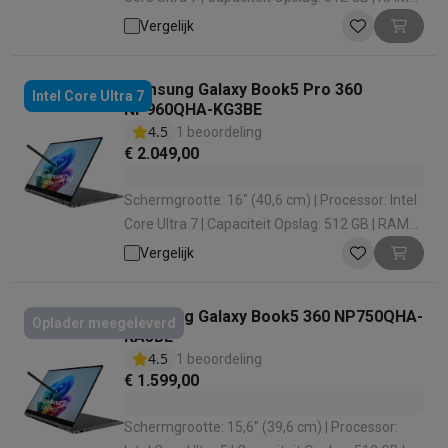
configuratie: 16 GB (2 x 8) | Grafische oplossing:
Vergelijk
Intel Arc 140V
Samsung Galaxy Book5 Pro 360
Intel Core Ultra 7
NP960QHA-KG3BE
4.5
1 beoordeling
€ 2.049,00
Schermgrootte: 16" (40,6 cm) | Processor: Intel
Core Ultra 7 | Capaciteit Opslag: 512 GB | RAM
configuratie: 16 GB (2 x 8) | Grafische oplossing:
Vergelijk
Intel Arc 140V
Samsung Galaxy Book5 360 NP750QHA-
Oplader meegeleverd
KA3BE
4.5
1 beoordeling
€ 1.599,00
Schermgrootte: 15,6" (39,6 cm) | Processor: