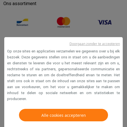
Ons assortiment
Doorgaan zonder te accepteren
Op onze sites en applicaties verzamelen we gegevens over u bij elk
bezoek. Deze gegevens stellen ons in staat om u de aanbiedingen
en diensten te leveren die voor u het meest relevant zijn en om u,
Verkoopsvoorwaarden
rechtstreeks of via partners, gepersonaliseerde communicatie en
reclame te sturen en om de doeltreffendheid ervan te meten. Het
Privacy
stelt ons ook in staat om de inhoud van onze sites aan te passen
Disclaimer
aan uw voorkeuren, om het voor u gemakkelijker te maken om
inhoud te delen op sociale netwerken en om statistieken te
Cookies
produceren.
Krëfel NV - Steenstraat 44 - Industriezone 4 "T Sas",
Alle cookies accepteren
1851 Humbeek, België
BTW BE 0400.673.544