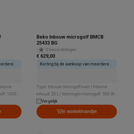
tion accessoires
 accessoires
f
Beko Inbouw microgolf BMCB
25433 BG
0 beoordelingen
Racing
Smartphone gaming controllers
Accessoires
€ 629,00
eerdere
Korting bij de aankoop van meerdere
inbouwtoestellen
Type: Inbouw microgolfoven | Volume
s & GPS trackers
olf: 1000 W
inhoud: 25 L | Vermogen microgolf: 900 W |
: 450 mm
Draaischotel: Ja | Nishoogte: 388 mm
Vergelijk
e
In winkelmandje
 personenweegschalen
Slimme elektrische tandenborstels
Babyf