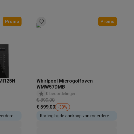
Promo
Promo
akken
Accessoires
MI125N
Whirlpool Microgolfoven
WMW57DMB
0 beoordelingen
€ 899,00
€ 599,00
-
33
%
eerdere
Korting bij de aankoop van meerdere
inbouwtoestellen
kels
Droogrekken