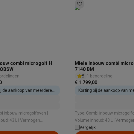
 laptops
BuyBack
ques
Stofzuigers met ecocheques
Strijkijzers met ecocheques
Ste
 met ecocheques
Bruiswatertoestellen met ecocheques
Waterfilt
bouw combi microgolf H
Miele Inbouw combi micro
 OBSW
7140 BM
5
s
Diepvriezers met ecocheques
Ovens met ecocheques
Fornuiz
ordelingen
1 beoordeling
0
€ 1.799,00
bij de aankoop van meerdere
Korting bij de aankoop van m
estellen
inbouwtoestellen
Koptelefoons met ecocheques
Oortjes met ecocheques
Platensp
i inbouw microgolfoven |
Type: Combi inbouw microgolfo
ptops met ecocheques
Monitors met ecocheques
Powerbanks m
oud: 43 L | Vermogen
Volume inhoud: 43 L | Vermoge
1000 W | Draaischotel: Nee |
k
microgolf: 1000 W | Draaischotel
Vergelijk