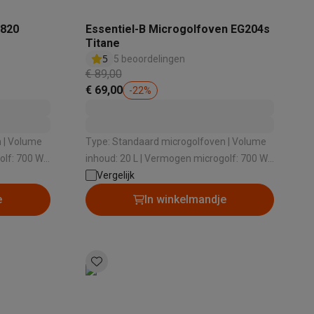
2820
Essentiel-B Microgolfoven EG204s
Titane
5
5 beoordelingen
€ 89,00
alaxy Fold8
€ 69,00
-
22
%
alaxy Flip8 & Fold8 (Ultra) hoesjes
e
Type: Standaard microgolfoven | Volume
lf: 700 W |
inhoud: 20 L | Vermogen microgolf: 700 W |
gens: 5
Draaischotel: Ja | Aantal vermogens: 5
Vergelijk
e
In winkelmandje
lers