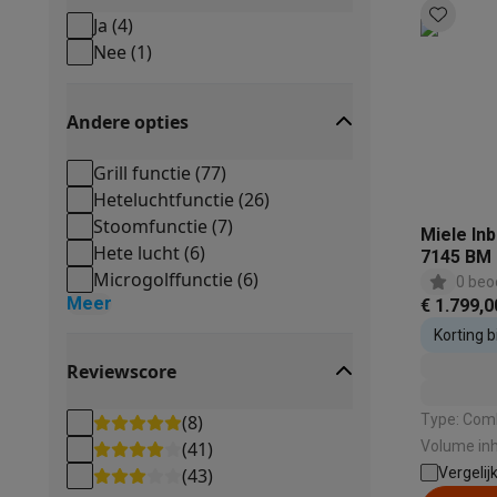
Eco producten
Ja
(
4
)
Ecocheques
Nee
(
1
)
Info ecocheques
Alle eco producten
Alle eco promoties
Refurbished
Refurbished smartphones
Refurbished tablets
Refurbished
Andere opties
Huishouden
Grill functie
(
77
)
Wasmachines met ecocheques
Droogkasten met ecoche
Heteluchtfunctie
(
26
)
Kleine keukentoestellen
Stoomfunctie
(
7
)
Kleine keukentoestellen met ecocheques
Koffiemachines
Miele In
Hete lucht
(
6
)
Grote keukentoestellen
7145 BM
Microgolffunctie
(
6
)
Vaatwassers met ecocheques
Koelkasten met ecocheque
0 beo
Meer
€ 1.799,0
Airco
Korting 
Airco's met ecocheques
TV & audio
inbouwto
Reviewscore
TV met ecocheques
Bluetooth speakers met ecocheques
Multimedia & telefonie
(
8
)
Type: Comb
Smartphones met ecocheques
Tablets met ecocheques
La
(
41
)
Volume inh
Transport
(
43
)
microgolf: 
Vergelij