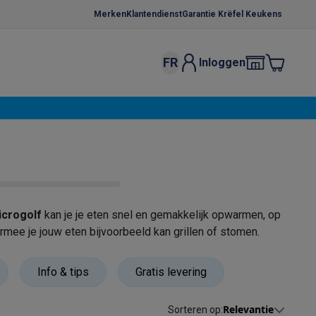
Merken
Klantendienst
Garantie Krëfel Keukens
FR
Inloggen
kels
Droogrekken
s
 microgolfovens
Inbouw wasmachines
ten
icrogolf
kan je je eten snel en gemakkelijk opwarmen, op
rmee je jouw eten bijvoorbeeld kan grillen of stomen.
o
Koffiezetapparaten
Koffie, capsules & pads
Accessoires
Info & tips
Gratis levering
Relevantie
Sorteren op
: