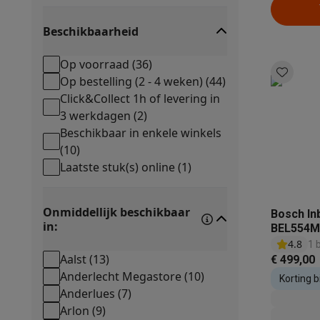
Elektrische steps met ecocheques
Nishoogte
Eco initiatieven
Beschikbaarheid
Impact
Energie besparen
Recycleer je oud elektro
Info & acties
Op voorraad
(
36
)
Solden
Alle soldendeals
Solden op groot elektro
Solden op 
Op bestelling (2 - 4 weken)
(
44
)
Acties
Deals van het moment
Promoties
Cashbacks
Solden
Click&Collect 1h of levering in
Daarom Krëfel
Gratis levering
Laagste prijsgarantie
Persoon
3 werkdagen
(
2
)
Installatie aan huis
Groot elektro installatie
Inbouw installat
Beschikbaar in enkele winkels
Betalingsmogelijkheden
Gift card
Ecocheques
Kopen op afb
(
10
)
Klantenservice
Herstelling van je toestel
Controleer jouw l
Laatste stuk(s) online
(
1
)
Groot elektro & inbouw
Vind jouw ideale wasmachine
Welke
Klein elektro
Beauty & gezondheid
Huishouden
Keuken
Meer.
Onmiddellijk beschikbaar
Bosch In
Beeld & Geluid
Kies jouw ideale TV
Een speaker voor elke s
in:
BEL554M
Sport & Ontspanning
Hoe kies je een smartwatch?
Hoe kies
4.8
1 
Outlet
Aalst
(
13
)
€ 499,00
Outlet
Alle outlet deals
Outlet multimedia & telefonie
Outlet
Anderlecht Megastore
(
10
)
Korting 
Anderlues
(
7
)
inbouwto
Arlon
(
9
)