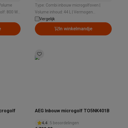
Type: Combi inbouw microgolfoven |
lf: 800 W |
Volume inhoud: 44 L | Vermogen
microgolf: 900 W | Draaischotel: Ja |
Vergelijk
Nishoogte: 452 mm
e
In winkelmandje
crogolf
AEG Inbouw microgolf TO5NK401B
4.4
5 beoordelingen