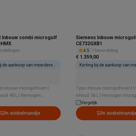
oftware
n
Muismatten
Overige accessoires
on controllers
Playstation headsets
Playstation VR-brillen
Playsta
do Switch controllers
Nintendo Switch headsets
Nintendo Switch
l Inbouw combi microgolf
Siemens Inbouw microgol
cessoires
DHMX
CE732GXB1
ing muizen
Gaming toetsenborden
PC gaming controllers
4.5
ordelingen
1 beoordeling
stoelen
Gaming desks
Gaming TV
Gaming monitors
VR brillen
Sim 
€ 1.359,00
bij de aankoop van meerdere
Korting bij de aankoop van m
estellen
inbouwtoestellen
ders
che steps accessoires
GPS accessoires
i inbouw microgolfoven |
Type: Inbouw microgolfoven | Volume
men
Bewegingsdetectoren
Slimme deurbellen
Rookmelders
AirTag
oud: 40 L | Vermogen
inhoud: 36 L | Vermogen microg
900 W | Draaischotel: Ja |
k
| Draaischotel: Nee | Nishoogte
Vergelijk
Voice assistant
Weerstations
: 450 mm
In winkelmandje
In winkelmandj
r
Apple TV
Batterijen & opladers
Stekkers & adapters
spressomachines
Slimme ovens
Slimme keukenrobots
roogkasten
Slimme luchtbehandeling
Slimme stofzuigers
Slimme