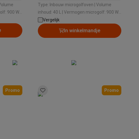
Type: Inbouw microgolfoven | Volume
lf: 900 W |
inhoud: 40 L | Vermogen microgolf: 900 W |
378 mm
Draaischotel: Ja | Nishoogte: 450 mm
Vergelijk
e
In winkelmandje
Thermometers
Accessoires
Promo
Promo