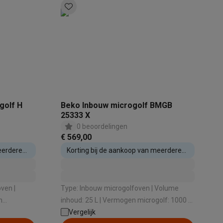
elstofzuigers met ecocheques
Sledestofzuigers met ecochequ
erkannen
Keukenaccessoires met ecocheques
golf H
Beko Inbouw microgolf BMGB
25333 X
en met ecocheques
Dampkappen met ecocheques
Kookplaten me
0 beoordelingen
€ 569,00
eerdere
Korting bij de aankoop van meerdere
inbouwtoestellen
elers met ecocheques
ven |
Type: Inbouw microgolfoven | Volume
et ecocheques
Inkt en papier met ecocheques
n
inhoud: 25 L | Vermogen microgolf: 1000 W
: Nee |
| Draaischotel: Ja | Nishoogte: 388 mm
Vergelijk