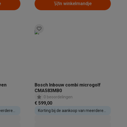
e
In winkelmandje
teKt
ven
Bosch Inbouw combi microgolf
CMA583MB0
0 beoordelingen
€ 599,00
ires
eerdere
Korting bij de aankoop van meerdere
inbouwtoestellen