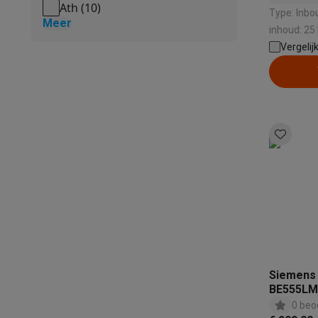
Ath
(
10
)
Type: Inbouw 
Meer
inhoud: 25
Draaischot
Vergelij
Siemens 
BE555LM
0 beo