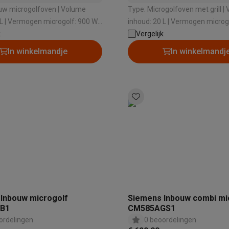
microgolfoven | Volume
Type: Microgolfoven met grill | Volume
 L | Vermogen microgolf: 900 W |
inhoud: 20 L | Vermogen microgo
el: Ja | Nishoogte: 382 mm
k
Nishoogte: 365 mm | Grill: Ja
Vergelijk
In winkelmandje
In winkelmandj
Inbouw microgolf
Siemens Inbouw combi mi
B1
CM585AGS1
ordelingen
0 beoordelingen