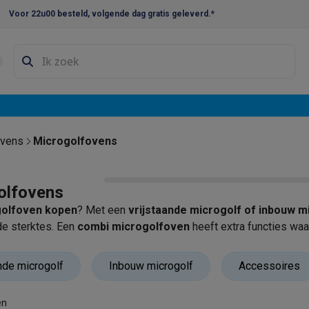
Voor 22u00 besteld, volgende dag gratis geleverd.*
en droogkast sets
Was-droogcombinaties
Tussenkaders en sok
e vaatwassers
e koelkasten
Amerikaanse koelkasten
Wijnkoelkasten
Diepvriezer
w koelkasten
Inbouw diepvriezers
Inbouw wijnkoelkasten
Inbouw
ovens
Microgolfovens
kplaten
Gas kookplaten
Kookplaten met afzuiging
Pannen
Kookpot
olfovens
izen
Gasfornuizen
olfoven kopen
? Met een
vrijstaande microgolf
of
inbouw m
iemachines
de sterktes. Een
combi microgolfoven
heeft extra functies waa
ressomachines
Capsule- & padsmachines
Nespresso
Dolce Gust
nde microgolf
Inbouw microgolf
Accessoires
machines
Juicers
Eierkokers
Yoghurtmachines
Accessoires
 monsieur machines
Accessoires
en