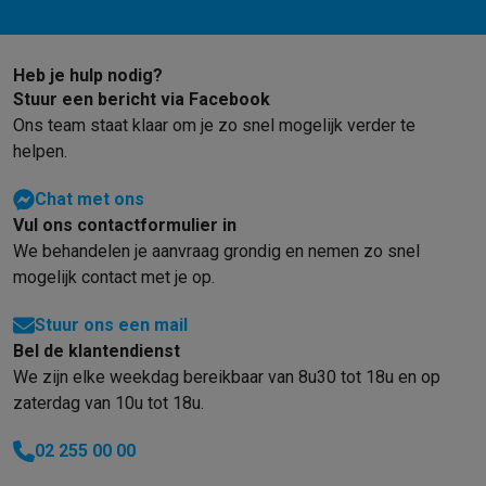
Gaming
PlayStation
PlayStation 5
PS5 games
PS4 games
Playstation co
Nintendo
Nintendo Switch 2
Nintendo Switch games
Nintendo Sw
Heb je hulp nodig?
Xbox
Xbox games
Xbox controllers
Xbox headsets
Xbox access
Stuur een bericht via Facebook
PC gaming
Gaming laptops
Gaming PC
Gaming monitors
Gaming
Ons team staat klaar om je zo snel mogelijk verder te
Gaming setup
Gaming headsets
Gaming microfoons
Gamingstoe
helpen.
Gaming consoles
Smart home & devices
Chat met ons
Smartwatches
Smartwatches
Activity Trackers
Bandjes
Opladers
Vul ons contactformulier in
Mobiliteit
Elektrische steps
Dashcams
GPS
Coyote
Elektrische 
We behandelen je aanvraag grondig en nemen zo snel
Veiligheid & bescherming
Bewakingscamera's
Alarmsystemen
B
mogelijk contact met je op.
Contactloos betalen
Betaalterminals
Accessoires SumUp
Stuur ons een mail
Omgeving & comfort
Verlichting
Plug & play zonnepanelen
Voice
Bel de klantendienst
Entertainment
Smart TV
Smart speakers
Google TV Streamer
App
We zijn elke weekdag bereikbaar van 8u30 tot 18u en op
Keuken
Slimme koelkasten
Slimme vaatwassers
Slimme espre
zaterdag van 10u tot 18u.
Huishouden & gezondheid
Slimme wasmachines
Slimme droog
Eco producten
02 255 00 00
Ecocheques