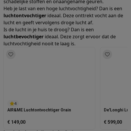
schadelijke stoffen en onaangename geuren.
Mondhygiëne
Elektrische tandenborstels
Opzetborstels
Waterf
Heb je last van een hoge luchtvochtigheid? Dan is een
Scheren
Elektrische scheerapparaten
Baardtrimmers
Multigroo
luchtontvochtiger
ideaal. Deze onttrekt vocht aan de
Lichaamsontharing
IPL ontharing
Epilators
Ladyshaves
lucht en geeft vervolgens droge lucht af.
Beauty
Gelaatsverzorging
LED Maskers
Spiegels
Hand & voetve
Is de lucht in je huis te droog? Dan is een
Massage
Voetmassage
Massagestoelen
Nek & schoudermass
luchtbevochtiger
ideaal. Deze zorgt ervoor dat de
luchtvochtigheid nooit te laag is.
Gezondheid
Personenweegschalen
Bloeddrukmeters
Elektrosti
Voor de baby
Babyfoons
Borstkolven
Flessenwarmers
Aerosols
TV, audio & foto
TV & beamers
TV
TV's met soundbar
2026 TV
LG TV
Samsung TV
Randapparatuur TV
Soundbars
Home cinema
Versterkers
Medias
Hoofdtelefoons & oortjes
Koptelefoons
Draadloze koptelefoo
Speakers
Speakers
Bluetooth speakers
Smart speakers
Party s
Muziek in huis
Radio's & wekkers
Platenspelers
Hifi-ketens
Navigatie
Dashcams
GPS
Coyote
GPS accessoires
4
TV & audio accessoires
Steunen
Kabels
Draagbare mediaspele
AIR&ME Luchtontvochtiger Orain
De'Longhi Lu
Fototoestellen
Digitale camera's
Instant camera's
Canon camera'
€ 149,00
€ 599,00
Video
GoPro
Action cams
Drones
Camcorder