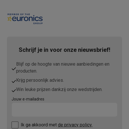
Info ecocheques
Alle eco producten
Alle eco promoties
Refurbished
Refurbished smartphones
Refurbished tablets
Refurbished lap
Huishouden
Wasmachines met ecocheques
Droogkasten met ecocheques
Kleine keukentoestellen
Kleine keukentoestellen met ecocheques
Koffiemachines met
Schrijf je in voor onze nieuwsbrief!
Grote keukentoestellen
Vaatwassers met ecocheques
Koelkasten met ecocheques
Die
Airco
Blijf op de hoogte van nieuwe aanbiedingen en
producten.
Airco's met ecocheques
TV & audio
Krijg persoonlijk advies.
TV met ecocheques
Bluetooth speakers met ecocheques
Kopt
Win leuke prijzen dankzij onze wedstrijden.
Multimedia & telefonie
Jouw e-mailadres
Smartphones met ecocheques
Tablets met ecocheques
Laptop
Transport
Elektrische steps met ecocheques
Eco initiatieven
Ik ga akkoord met
de privacy policy.
Impact
Energie besparen
Recycleer je oud elektro