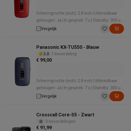
Schermgrootte (inch): 2.8 inch | Uitbreidbaar
geheugen: Ja | In gesprek: 7 u | Standby: 300 u |
Bluetooth-versie: 5.0
Vergelijk
Panasonic KX-TU550 - Blauw
3.8
1 beoordeling
€ 99,00
Schermgrootte (inch): 2.8 inch | Uitbreidbaar
geheugen: Ja | In gesprek: 7 u | Standby: 300 u |
Bluetooth-versie: 5.0
Vergelijk
Crosscall Core-S5 - Zwart
0 beoordelingen
€ 91,99