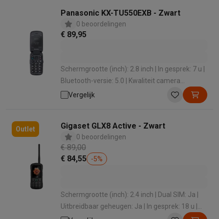
Panasonic KX-TU550EXB - Zwart
0 beoordelingen
€ 89,95
Schermgrootte (inch): 2.8 inch | In gesprek: 7 u |
Bluetooth-versie: 5.0 | Kwaliteit camera
achterkant (MP): 1.2 MP
Vergelijk
Gigaset GLX8 Active - Zwart
Outlet
0 beoordelingen
€ 89,00
€ 84,55
-
5
%
Schermgrootte (inch): 2.4 inch | Dual SIM: Ja |
Uitbreidbaar geheugen: Ja | In gesprek: 18 u |
Standby: 576 u