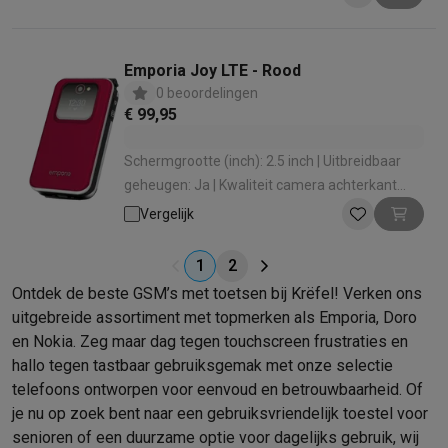
Emporia Joy LTE - Rood
0 beoordelingen
€ 99,95
Schermgrootte (inch): 2.5 inch | Uitbreidbaar
geheugen: Ja | Kwaliteit camera achterkant
(MP): 2 MP | Waterbestendig: Ja
Vergelijk
1
2
Ontdek de beste GSM’s met toetsen bij Krëfel! Verken ons
uitgebreide assortiment met topmerken als Emporia, Doro
en Nokia. Zeg maar dag tegen touchscreen frustraties en
hallo tegen tastbaar gebruiksgemak met onze selectie
telefoons ontworpen voor eenvoud en betrouwbaarheid. Of
je nu op zoek bent naar een gebruiksvriendelijk toestel voor
senioren of een duurzame optie voor dagelijks gebruik, wij