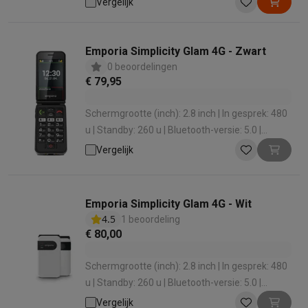
Vergelijk
Emporia Simplicity Glam 4G - Zwart
0 beoordelingen
€ 79,95
Schermgrootte (inch): 2.8 inch | In gesprek: 480
u | Standby: 260 u | Bluetooth-versie: 5.0 |
Waterbestendig: Ja
Vergelijk
Emporia Simplicity Glam 4G - Wit
4.5
1 beoordeling
€ 80,00
Schermgrootte (inch): 2.8 inch | In gesprek: 480
u | Standby: 260 u | Bluetooth-versie: 5.0 |
Waterbestendig: Ja
Vergelijk