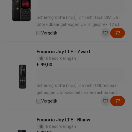
Schermgrootte (inch): 2.4 inch | Dual SIM: Ja |
Uitbreidbaar geheugen: Ja | In gesprek: 12 u |
Standby: 240 u
Vergelijk
Emporia Joy LTE - Zwart
0 beoordelingen
€ 99,00
Schermgrootte (inch): 2.5 inch | Uitbreidbaar
geheugen: Ja | Kwaliteit camera achterkant
(MP): 2 MP | Waterbestendig: Ja
Vergelijk
Emporia Joy LTE - Blauw
0 beoordelingen