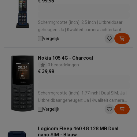
€ 99,95
Schermgrootte (inch): 2.5 inch | Uitbreidbaar
geheugen: Ja | Kwaliteit camera achterkant
(MP): 2 MP | Waterbestendig: Ja
Vergelijk
Nokia 105 4G - Charcoal
0 beoordelingen
€ 39,99
Schermgrootte (inch): 1.77 inch | Dual SIM: Ja |
Uitbreidbaar geheugen: Ja | Kwaliteit camera
achterkant (MP): 0.3 MP
Vergelijk
Logicom Fleep 460 4G 128 MB Dual
nano SIM - Blauw