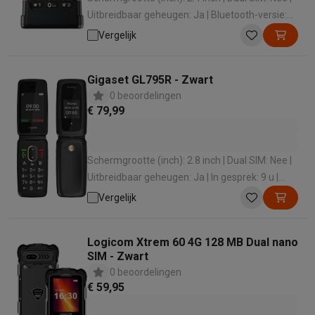
Refurbished
Uitbreidbaar geheugen: Ja | Bluetooth-versie:
Refurbished smartphones
Refurbished tablets
Refurbished lap
5.0 | Kwaliteit camera achterkant (MP): 0.3 MP
Huishouden
Vergelijk
Wasmachines met ecocheques
Droogkasten met ecocheques
Kleine keukentoestellen
Gigaset GL795R - Zwart
Kleine keukentoestellen met ecocheques
Koffiemachines met
0 beoordelingen
Grote keukentoestellen
€ 79,99
Vaatwassers met ecocheques
Koelkasten met ecocheques
Die
Airco
Airco's met ecocheques
Schermgrootte (inch): 2.8 inch | Dual SIM: Nee |
TV & audio
Uitbreidbaar geheugen: Ja | In gesprek: 9 u |
TV met ecocheques
Bluetooth speakers met ecocheques
Kopt
Standby: 300 u
Vergelijk
Multimedia & telefonie
Smartphones met ecocheques
Tablets met ecocheques
Laptop
Transport
Logicom Xtrem 60 4G 128 MB Dual nano
SIM - Zwart
Elektrische steps met ecocheques
0 beoordelingen
Eco initiatieven
€ 59,95
Impact
Energie besparen
Recycleer je oud elektro
Info & acties