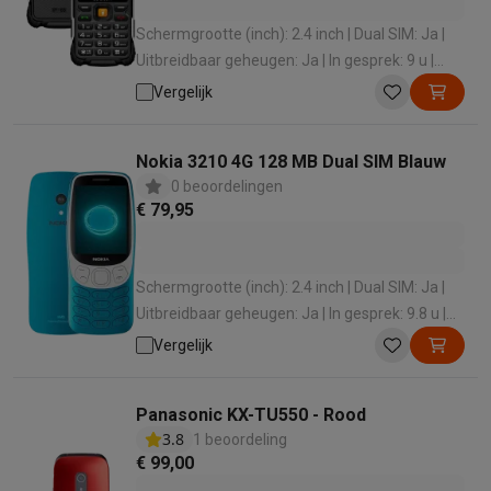
Solden
Alle soldendeals
Solden op groot elektro
Solden op klein
Schermgrootte (inch): 2.4 inch | Dual SIM: Ja |
Acties
Deals van het moment
Promoties
Cashbacks
Solden
Black
Uitbreidbaar geheugen: Ja | In gesprek: 9 u |
Daarom Krëfel
Gratis levering
Laagste prijsgarantie
Persoonlijke
Standby: 900 u
Vergelijk
Installatie aan huis
Groot elektro installatie
Inbouw installatie
TV 
Betalingsmogelijkheden
Gift card
Ecocheques
Kopen op afbetal
Klantenservice
Herstelling van je toestel
Controleer jouw leveri
Nokia 3210 4G 128 MB Dual SIM Blauw
Groot elektro & inbouw
Vind jouw ideale wasmachine
Welke kook
0 beoordelingen
€ 79,95
Klein elektro
Beauty & gezondheid
Huishouden
Keuken
Meer...
Beeld & Geluid
Kies jouw ideale TV
Een speaker voor elke situa
Sport & Ontspanning
Hoe kies je een smartwatch?
Hoe kies je 
Schermgrootte (inch): 2.4 inch | Dual SIM: Ja |
Outlet
Uitbreidbaar geheugen: Ja | In gesprek: 9.8 u |
Outlet
Alle outlet deals
Outlet multimedia & telefonie
Outlet groo
Bluetooth-versie: 5.0
Vergelijk
Panasonic KX-TU550 - Rood
3.8
1 beoordeling
€ 99,00