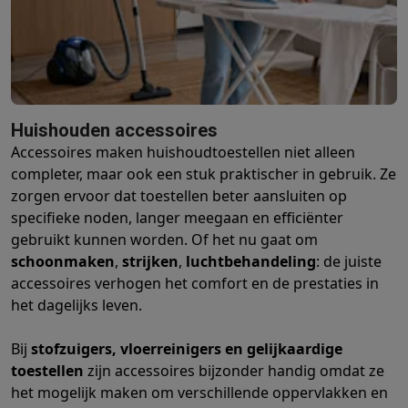
Barbecues
Elektrische barbecues
Houtskoolbarbecues
Gasbarb
Koude dranken
Juicers
Bruiswatermachines
Waterfilterkannen
Wa
Kookgerei
Pannen
Kookpotten
Keukenweegschalen
Vacuümtoest
Desserts
Wafelijzers
Ijsmachines
Pannenkoekenmakers
Divers
Smart garden
Binnentuin
Kruiden
Compost machines
Accessoire
Huishouden accessoires
Huishouden & airco
Accessoires maken huishoudtoestellen niet alleen
Stofzuigen
Stofzuigers
Robotstofzuigers
Steelstofzuigers
Sled
completer, maar ook een stuk praktischer in gebruik. Ze
Robots
Robotstofzuigers
Dweilrobots
Robotmaaiers
Zwembadr
zorgen ervoor dat toestellen beter aansluiten op
Schoonmaken
Vloerreinigers
Stoomreinigers
Tapijtreinigers
Hoge
specifieke noden, langer meegaan en efficiënter
Strijken
Stoomgenerators
Strijkijzers
Kledingstomers
Actieve str
gebruikt kunnen worden. Of het nu gaat om
Naaien
Naaimachines
Accessoires
schoonmaken
,
strijken
,
luchtbehandeling
: de juiste
Verkoelen
Mobiele airco’s
Aircoolers
Ventilators
Accessoires
accessoires verhogen het comfort en de prestaties in
Luchtbehandeling
Luchtreinigers
Luchtbevochtigers
Luchtontvoc
het dagelijks leven.
Verwarmen
Elektrische verwarming
Elektrische dekens
Wassen & drogen
Wasmachines
Droogkasten
Wasmachine en d
Bij
stofzuigers, vloerreinigers en gelijkaardige
Huisdieren
Automatische voerbak
Automatische kattenbak
Huis
toestellen
zijn accessoires bijzonder handig omdat ze
Beauty & gezondheid
het mogelijk maken om verschillende oppervlakken en
Haarverzorging
Haardrogers
Stijltangen
Krultangen
Föhnborstels