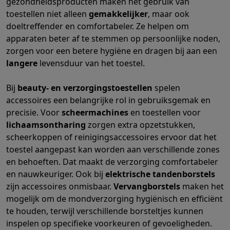
gezondheidsproducten maken het gebruik van
Gaming
toestellen niet alleen
gemakkelijker
, maar ook
PlayStation
PlayStation 5
PS5 games
PS4 games
Playstation co
doeltreffender en comfortabeler. Ze helpen om
Nintendo
Nintendo Switch 2
Nintendo Switch games
Nintendo Sw
apparaten beter af te stemmen op persoonlijke noden,
Xbox
Xbox games
Xbox controllers
Xbox headsets
Xbox access
zorgen voor een betere hygiëne en dragen bij aan een
PC gaming
Gaming laptops
Gaming PC
Gaming monitors
Gaming
langere
levensduur van het toestel.
Gaming setup
Gaming headsets
Gaming microfoons
Gamingstoe
Smart home & devices
Bij
beauty- en verzorgingstoestellen
spelen
Smartwatches
Smartwatches
Activity Trackers
Bandjes
Opladers
accessoires een belangrijke rol in gebruiksgemak en
Mobiliteit
Elektrische steps
Dashcams
GPS
Coyote
Elektrische 
precisie. Voor
scheermachines
en toestellen voor
Veiligheid & bescherming
Bewakingscamera's
Alarmsystemen
B
lichaamsontharing
zorgen extra opzetstukken,
Contactloos betalen
Betaalterminals
Accessoires SumUp
scheerkoppen of reinigingsaccessoires ervoor dat het
Omgeving & comfort
Verlichting
Plug & play zonnepanelen
Voice
toestel aangepast kan worden aan verschillende zones
Entertainment
Smart TV
Smart speakers
Google TV Streamer
App
en behoeften. Dat maakt de verzorging comfortabeler
Keuken
Slimme koelkasten
Slimme vaatwassers
Slimme espre
en nauwkeuriger. Ook bij
elektrische tandenborstels
Huishouden & gezondheid
Slimme wasmachines
Slimme droog
zijn accessoires onmisbaar.
Vervangborstels
maken het
Eco producten
mogelijk om de mondverzorging hygiënisch en efficiënt
Ecocheques
te houden, terwijl verschillende borsteltjes kunnen
Info ecocheques
Alle eco producten
Alle eco promoties
inspelen op specifieke voorkeuren of gevoeligheden.