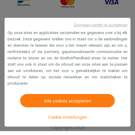
Doorgaan zonder te accepteren
Op onze sites en applicaties verzamelen we gegevens over u bij elk
bezoek. Deze gegevens stellen ons in staat om u de aanbiedingen
en diensten te leveren die voor u het meest relevant zijn en om u,
Verkoopsvoorwaarden
rechtstreeks of via partners, gepersonaliseerde communicatie en
reclame te sturen en om de doeltreffendheid ervan te meten. Het
Privacy
stelt ons ook in staat om de inhoud van onze sites aan te passen
Disclaimer
aan uw voorkeuren, om het voor u gemakkelijker te maken om
inhoud te delen op sociale netwerken en om statistieken te
Cookies
produceren.
Krëfel NV - Steenstraat 44 - Industriezone 4 "T Sas",
Alle cookies accepteren
1851 Humbeek, België
BTW BE 0400.673.544
Cookie-instellingen
Copyright 2026