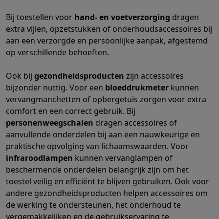
Refurbished
Refurbished smartphones
Refurbished tablets
Refurbished lap
Bij toestellen voor
hand- en voetverzorging
dragen
Huishouden
extra vijlen, opzetstukken of onderhoudsaccessoires bij
Wasmachines met ecocheques
Droogkasten met ecocheques
aan een verzorgde en persoonlijke aanpak, afgestemd
Kleine keukentoestellen
op verschillende behoeften.
Kleine keukentoestellen met ecocheques
Koffiemachines met
Grote keukentoestellen
Ook bij
gezondheidsproducten
zijn accessoires
Vaatwassers met ecocheques
Koelkasten met ecocheques
Die
bijzonder nuttig. Voor een
bloeddrukmeter
kunnen
Airco
vervangmanchetten of opbergetuis zorgen voor extra
Airco's met ecocheques
comfort en een correct gebruik. Bij
TV & audio
personenweegschalen
dragen accessoires of
TV met ecocheques
Bluetooth speakers met ecocheques
Kopt
aanvullende onderdelen bij aan een nauwkeurige en
Multimedia & telefonie
praktische opvolging van lichaamswaarden. Voor
Smartphones met ecocheques
Tablets met ecocheques
Laptop
infraroodlampen
kunnen vervanglampen of
Transport
beschermende onderdelen belangrijk zijn om het
toestel veilig en efficiënt te blijven gebruiken. Ook voor
Elektrische steps met ecocheques
Eco initiatieven
andere gezondheidsproducten helpen accessoires om
de werking te ondersteunen, het onderhoud te
Impact
Energie besparen
Recycleer je oud elektro
vergemakkelijken en de gebruikservaring te
Info & acties