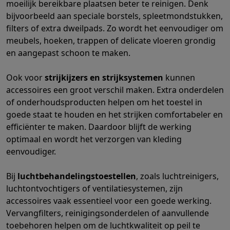
moeilijk bereikbare plaatsen beter te reinigen. Denk
Mondhygiëne
Elektrische tandenborstels
Opzetborstels
Waterf
bijvoorbeeld aan speciale borstels, spleetmondstukken,
Scheren
Elektrische scheerapparaten
Baardtrimmers
Multigroo
filters of extra dweilpads. Zo wordt het eenvoudiger om
Lichaamsontharing
IPL ontharing
Epilators
Ladyshaves
meubels, hoeken, trappen of delicate vloeren grondig
Beauty
Gelaatsverzorging
LED Maskers
Spiegels
Hand & voetve
en aangepast schoon te maken.
Massage
Voetmassage
Massagestoelen
Nek & schoudermass
Gezondheid
Personenweegschalen
Bloeddrukmeters
Elektrosti
Ook voor
strijkijzers en strijksystemen
kunnen
Voor de baby
Babyfoons
Borstkolven
Flessenwarmers
Aerosols
accessoires een groot verschil maken. Extra onderdelen
of onderhoudsproducten helpen om het toestel in
TV, audio & foto
goede staat te houden en het strijken comfortabeler en
TV & beamers
TV
TV's met soundbar
2026 TV
LG TV
Samsung TV
efficiënter te maken. Daardoor blijft de werking
Randapparatuur TV
Soundbars
Home cinema
Versterkers
Medias
optimaal en wordt het verzorgen van kleding
Hoofdtelefoons & oortjes
Koptelefoons
Draadloze koptelefoo
eenvoudiger.
Speakers
Speakers
Bluetooth speakers
Smart speakers
Party s
Muziek in huis
Radio's & wekkers
Platenspelers
Hifi-ketens
Bij
luchtbehandelingstoestellen
, zoals luchtreinigers,
Navigatie
Dashcams
GPS
Coyote
GPS accessoires
luchtontvochtigers of ventilatiesystemen, zijn
TV & audio accessoires
Steunen
Kabels
Draagbare mediaspele
accessoires vaak essentieel voor een goede werking.
Fototoestellen
Digitale camera's
Instant camera's
Canon camera'
Vervangfilters, reinigingsonderdelen of aanvullende
Video
GoPro
Action cams
Drones
Camcorder
toebehoren helpen om de luchtkwaliteit op peil te