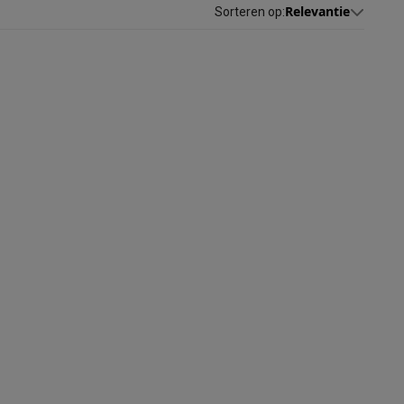
Relevantie
Sorteren op
:
akken
Accessoires
kels
Droogrekken