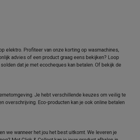
en op elektro. Profiteer van onze korting op wasmachines,
onlijk advies of een product graag eens bekijken? Loop
Thermometers
Accessoires
solden dat je met ecocheques kan betalen
. Of bekijk de
internetomgeving. Je hebt verschillende keuzes om veilig te
n overschrijving. Eco-producten kan je ook online betalen
en we wanneer het jou het best uitkomt. We leveren je
og? Met Click & Collect kan je jouw product afhalen in