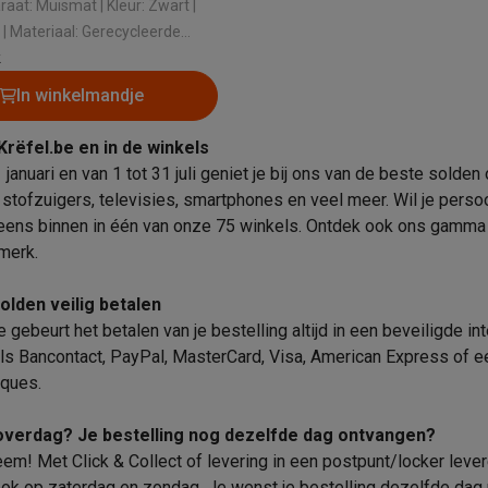
Huisdierverzorging
GPS trackers dieren
uismat | Kleur: Zwart |
a | Materiaal: Gerecycleerde
tels
Multistylers
Krulspelden
k
terflossers
In winkelmandje
groomers
Tondeuses
Scheerkoppen
Accessoires
Krëfel.be en in de winkels
etverzorging
Accessoires
 januari en van 1 tot 31 juli geniet je bij ons van de beste sold
massage
Massage guns
 stofzuigers, televisies, smartphones en veel meer. Wil je perso
rostimulatie apparaten
Bloedcirculatie apparaten
Infraroodlampen
eens binnen in één van onze 75 winkels. Ontdek ook ons
gamma 
sols
Luchtbevochtigers
 merk
.
g TV
TCL TV
TV steunen
Beamers
olden veilig betalen
e gebeurt het betalen van je bestelling altijd in een beveiligde 
diastreamers
DVD & Blu-Ray spelers
ls Bancontact, PayPal, MasterCard, Visa, American Express of ee
efoons
Oortjes
Draadloze oortjes
Sportoortjes
ques.
ty speakers
s
 overdag? Je bestelling nog dezelfde dag ontvangen?
em! Met Click & Collect of levering in een postpunt/locker lever
pelers
Audio accessoires
ook op zaterdag en zondag. Je wenst je bestelling dezelfde dag n