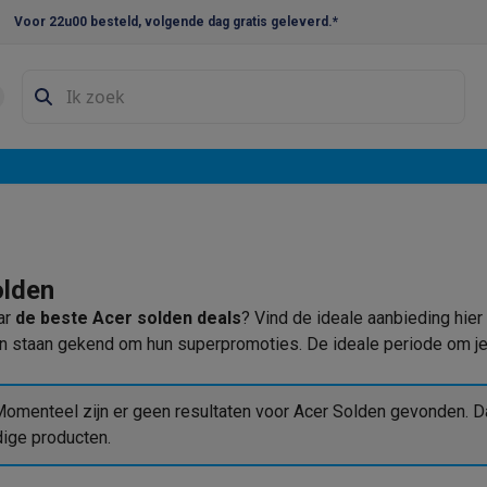
Voor 22u00 besteld, volgende dag gratis geleverd.*
en droogkast sets
Was-droogcombinaties
Tussenkaders en sok
e vaatwassers
e koelkasten
Amerikaanse koelkasten
Wijnkoelkasten
Diepvriezer
w koelkasten
Inbouw diepvriezers
Inbouw wijnkoelkasten
Inbouw
kplaten
Gas kookplaten
Kookplaten met afzuiging
Pannen
Kookpot
olden
ar
de beste Acer solden deals
? Vind de ideale aanbieding hier
izen
Gasfornuizen
 staan gekend om hun superpromoties. De ideale periode om je 
iemachines
ressomachines
Capsule- & padsmachines
Nespresso
Dolce Gust
omenteel zijn er geen resultaten voor Acer Solden gevonden. Da
machines
Juicers
Eierkokers
Yoghurtmachines
Accessoires
dige producten.
 monsieur machines
Accessoires