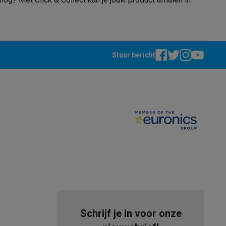
alaxy Fold8
Stuur bericht
alaxy Flip8 & Fold8 (Ultra) hoesjes
lers
Schrijf je in voor onze