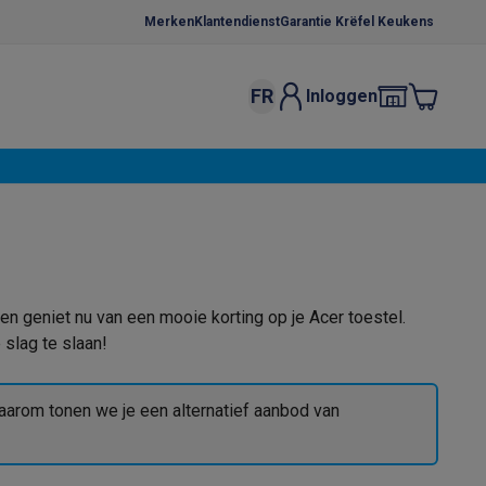
Merken
Klantendienst
Garantie Krëfel Keukens
FR
Inloggen
kels
Droogrekken
s
 microgolfovens
Inbouw wasmachines
ten
 en geniet nu van een mooie korting op je Acer toestel.
slag te slaan!
o
Koffiezetapparaten
Koffie, capsules & pads
Accessoires
arom tonen we je een alternatief aanbod van