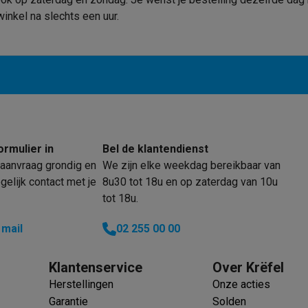
era's
Nikon camera's
Lenzen
winkel na slechts een uur.
en
Statieven & tripods
Action cam accessoires
SM’s met toetsen
Refurbished smartphones
iPhone 17
Samsung G
hoesjes
Screenprotectors
iPhone 17 Hoesjes
Galaxy S26 hoesjes
G
ders
-C kabels
Lightning kabels
Powerbanks
ormulier in
Bel de klantendienst
es
GSM houders auto
Micro SD-kaarten
Overige accessoires
aanvraag grondig en
We zijn elke weekdag bereikbaar van
elijk contact met je
8u30 tot 18u en op zaterdag van 10u
tot 18u.
s laptops
Copilot+ pc
Chromebooks
Monitors
Desktops
akers
PC headsets
Microfoons
Docking stations
Externe DVD spe
 mail
02 255 00 00
b
Tablethoezen
E-readers
Accessoires
Klantenservice
Over Krëfel
 adapters
Mesh Wi-Fi
Switches
Netwerkkabels
Herstellingen
Onze acties
SD-kaarten
CD's & DVD's
Garantie
Solden