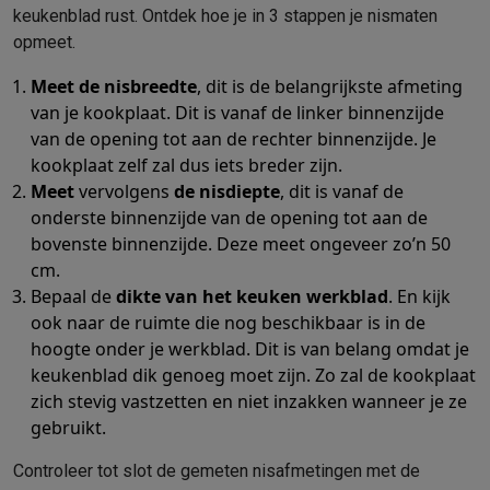
keukenblad rust. Ontdek hoe je in 3 stappen je nismaten
Mondhygiëne
Elektrische tandenborstels
Opzetborstels
Waterf
opmeet.
Scheren
Elektrische scheerapparaten
Baardtrimmers
Multigroo
Lichaamsontharing
IPL ontharing
Epilators
Ladyshaves
Meet de nisbreedte
, dit is de belangrijkste afmeting
Beauty
Gelaatsverzorging
LED Maskers
Spiegels
Hand & voetve
van je kookplaat. Dit is vanaf de linker binnenzijde
Massage
Voetmassage
Massagestoelen
Nek & schoudermass
van de opening tot aan de rechter binnenzijde. Je
Gezondheid
Personenweegschalen
Bloeddrukmeters
Elektrosti
kookplaat zelf zal dus iets breder zijn.
Voor de baby
Babyfoons
Borstkolven
Flessenwarmers
Aerosols
Meet
vervolgens
de nisdiepte
, dit is vanaf de
onderste binnenzijde van de opening tot aan de
TV, audio & foto
bovenste binnenzijde. Deze meet ongeveer zo’n 50
TV & beamers
TV
TV's met soundbar
2026 TV
LG TV
Samsung TV
cm.
Randapparatuur TV
Soundbars
Home cinema
Versterkers
Medias
Bepaal de
dikte van het keuken werkblad
. En kijk
Hoofdtelefoons & oortjes
Koptelefoons
Draadloze koptelefoo
ook naar de ruimte die nog beschikbaar is in de
Speakers
Speakers
Bluetooth speakers
Smart speakers
Party s
hoogte onder je werkblad. Dit is van belang omdat je
Muziek in huis
Radio's & wekkers
Platenspelers
Hifi-ketens
keukenblad dik genoeg moet zijn. Zo zal de kookplaat
Navigatie
Dashcams
GPS
Coyote
GPS accessoires
zich stevig vastzetten en niet inzakken wanneer je ze
TV & audio accessoires
Steunen
Kabels
Draagbare mediaspele
gebruikt.
Fototoestellen
Digitale camera's
Instant camera's
Canon camera'
Video
GoPro
Action cams
Drones
Camcorder
Controleer tot slot de gemeten nisafmetingen met de