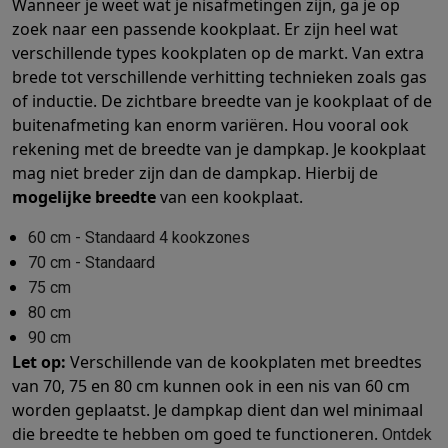
Wanneer je weet wat je nisafmetingen zijn, ga je op
Info & acties
zoek naar een passende kookplaat. Er zijn heel wat
Solden
Alle soldendeals
Solden op groot elektro
Solden op klein
verschillende types kookplaten op de markt. Van extra
Acties
Deals van het moment
Promoties
Cashbacks
Solden
Black
brede tot verschillende verhitting technieken zoals gas
Daarom Krëfel
Gratis levering
Laagste prijsgarantie
Persoonlijke
of inductie. De zichtbare breedte van je kookplaat of de
Installatie aan huis
Groot elektro installatie
Inbouw installatie
TV 
buitenafmeting kan enorm variëren. Hou vooral ook
Betalingsmogelijkheden
Gift card
Ecocheques
Kopen op afbetal
rekening met de breedte van je dampkap. Je kookplaat
Klantenservice
Herstelling van je toestel
Controleer jouw leveri
mag niet breder zijn dan de dampkap. Hierbij de
Groot elektro & inbouw
Vind jouw ideale wasmachine
Welke kook
mogelijke breedte
van een kookplaat.
Klein elektro
Beauty & gezondheid
Huishouden
Keuken
Meer...
60 cm - Standaard 4 kookzones
Beeld & Geluid
Kies jouw ideale TV
Een speaker voor elke situa
70 cm - Standaard
Sport & Ontspanning
Hoe kies je een smartwatch?
Hoe kies je 
75 cm
Outlet
80 cm
Outlet
Alle outlet deals
Outlet multimedia & telefonie
Outlet groo
90 cm
Let op:
Verschillende van de kookplaten met breedtes
van 70, 75 en 80 cm kunnen ook in een nis van 60 cm
worden geplaatst. Je dampkap dient dan wel minimaal
die breedte te hebben om goed te functioneren.
Ontdek