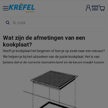
Groot elektro & inbouw
Wassen & drogen
Wasmachines
Droogkasten
Wasmachine en d
Vaatwassers
Vaatwassers
Inbouw vaatwassers
Vrijstaande va
Koelen & vriezen
Koelkasten
Inbouw koelkasten
Vrijstaande ko
Inbouwtoestellen
Inbouw vaatwassers
Inbouw ovens
Inbouw ko
Wat zijn de afmetingen van een
Ovens & microgolfovens
Ovens
Microgolfovens
kookplaat?
Kookplaten
Kookplaten
Inductiekookplaten
Keramische kookpla
Heeft je kookplaat het begeven of ben je op zoek naar een nieuwe?
Dampkappen
Dampkappen
We helpen je bij het uitzoeken van de juiste kookplaat. Het is van
Fornuizen
Fornuizen
Gemengde fornuizen
Elektrische fornuizen
belang dat je de correcte nismaten kent en de keuze maakt tussen
Kleine inbouwtoestellen
Warmhoudlades
Espresso- & koffiema
Deel
inductie, vitrokeramisch of gas.
Kleine keukenapparaten
Koffie
Koffiemachines
Volautomatische koffiemachines
Espress
Ontbijt
Waterkokers
Broodroosters
Broodbakmachines
Snijmach
Frituren & grillen
Airfryers
Friteuses
Grills
TeppanYaki
Croque mon
Robots & mixers
Keukenmachines
Keukenrobots
Mixers
Blende
Koken & stomen
Multicookers
Rijst- en stoomkokers
Waterkoke
Fun cooking
Gourmet toestellen
Fondue
Raclette
TeppanYaki
Piz