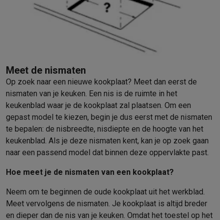
Barbecues
Elektrische barbecues
Houtskoolbarbecues
Gasbarb
Koude dranken
Juicers
Bruiswatermachines
Waterfilterkannen
Wa
Kookgerei
Pannen
Kookpotten
Keukenweegschalen
Vacuümtoest
Desserts
Wafelijzers
Ijsmachines
Pannenkoekenmakers
Divers
Smart garden
Binnentuin
Kruiden
Compost machines
Accessoire
Meet de nismaten
Huishouden & airco
Op zoek naar een nieuwe kookplaat? Meet dan eerst de
Stofzuigen
Stofzuigers
Robotstofzuigers
Steelstofzuigers
Sled
nismaten van je keuken. Een nis is de ruimte in het
Robots
Robotstofzuigers
Dweilrobots
Robotmaaiers
Zwembadr
keukenblad waar je de kookplaat zal plaatsen. Om een
Schoonmaken
Vloerreinigers
Stoomreinigers
Tapijtreinigers
Hoge
gepast model te kiezen, begin je dus eerst met de nismaten
Strijken
Stoomgenerators
Strijkijzers
Kledingstomers
Actieve str
te bepalen: de nisbreedte, nisdiepte en de hoogte van het
Naaien
Naaimachines
Accessoires
keukenblad. Als je deze nismaten kent, kan je op zoek gaan
Verkoelen
Mobiele airco’s
Aircoolers
Ventilators
Accessoires
naar een passend model dat binnen deze oppervlakte past.
Luchtbehandeling
Luchtreinigers
Luchtbevochtigers
Luchtontvoc
Verwarmen
Elektrische verwarming
Elektrische dekens
Hoe meet je de nismaten van een kookplaat?
Wassen & drogen
Wasmachines
Droogkasten
Wasmachine en d
Neem om te beginnen de oude kookplaat uit het werkblad.
Huisdieren
Automatische voerbak
Automatische kattenbak
Huis
Meet vervolgens de nismaten. Je kookplaat is altijd breder
Beauty & gezondheid
en dieper dan de nis van je keuken. Omdat het toestel op het
Haarverzorging
Haardrogers
Stijltangen
Krultangen
Föhnborstels