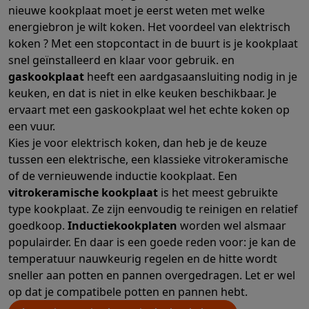
Gaming
nieuwe kookplaat moet je eerst weten met welke
PlayStation
PlayStation 5
PS5 games
PS4 games
Playstation co
energiebron je wilt koken. Het voordeel van elektrisch
Nintendo
Nintendo Switch 2
Nintendo Switch games
Nintendo Sw
koken ? Met een stopcontact in de buurt is je kookplaat
Xbox
Xbox games
Xbox controllers
Xbox headsets
Xbox access
snel geïnstalleerd en klaar voor gebruik. en
PC gaming
Gaming laptops
Gaming PC
Gaming monitors
Gaming
gaskookplaat
heeft een aardgasaansluiting nodig in je
Gaming setup
Gaming headsets
Gaming microfoons
Gamingstoe
keuken, en dat is niet in elke keuken beschikbaar. Je
Gaming consoles
ervaart met een gaskookplaat wel het echte koken op
Smart home & devices
een vuur.
Smartwatches
Smartwatches
Activity Trackers
Bandjes
Opladers
Kies je voor elektrisch koken, dan heb je de keuze
Mobiliteit
Elektrische steps
Dashcams
GPS
Coyote
Elektrische 
tussen een elektrische, een klassieke vitrokeramische
Veiligheid & bescherming
Bewakingscamera's
Alarmsystemen
B
of de vernieuwende inductie kookplaat. Een
Contactloos betalen
Betaalterminals
Accessoires SumUp
vitrokeramische kookplaat
is het meest gebruikte
type kookplaat. Ze zijn eenvoudig te reinigen en relatief
Omgeving & comfort
Verlichting
Plug & play zonnepanelen
Voice
goedkoop.
Inductiekookplaten
worden wel alsmaar
Entertainment
Smart TV
Smart speakers
Google TV Streamer
App
populairder. En daar is een goede reden voor: je kan de
Keuken
Slimme koelkasten
Slimme vaatwassers
Slimme espre
temperatuur nauwkeurig regelen en de hitte wordt
Huishouden & gezondheid
Slimme wasmachines
Slimme droog
sneller aan potten en pannen overgedragen. Let er wel
Eco producten
op dat je compatibele potten en pannen hebt.
Ecocheques