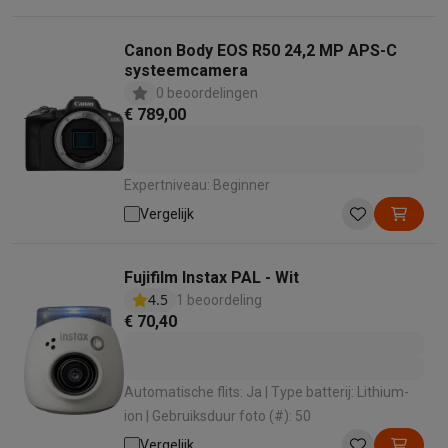
Canon Body EOS R50 24,2 MP APS-C
systeemcamera
0 beoordelingen
€ 789,00
Expertniveau: Beginner
Vergelijk
Fujifilm Instax PAL - Wit
4.5
1 beoordeling
€ 70,40
Automatische flits: Ja | Type batterij: Lithium-
ion | Gebruiksduur foto (#): 50
Vergelijk