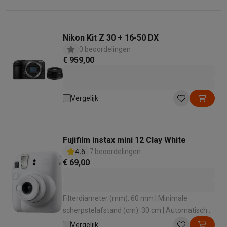
Nikon Kit Z 30 + 16-50 DX
0 beoordelingen
€ 959,00
Vergelijk
Fujifilm instax mini 12 Clay White
4.6
7 beoordelingen
€ 69,00
Filterdiameter (mm): 60 mm | Minimale
scherpstelafstand (cm): 30 cm | Automatische
flits: Ja | Flitssynchronisatie (sec.): 7 sec | Type
Vergelijk