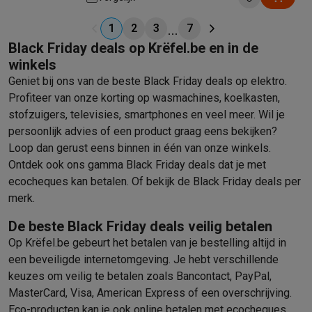
batterij: 2 x AA (LR6)
1
2
3
7
Black Friday deals op Krëfel.be en in de
winkels
Geniet bij ons van de beste
Black Friday
deals op elektro.
Profiteer van onze korting op wasmachines, koelkasten,
stofzuigers, televisies, smartphones en veel meer. Wil je
persoonlijk advies of een product graag eens bekijken?
Loop dan gerust eens binnen in één van onze winkels.
Ontdek ook ons
gamma Black Friday deals dat je met
ecocheques kan betalen
. Of bekijk de
Black Friday deals per
merk
.
De beste Black Friday deals veilig betalen
Op Krëfel.be gebeurt het betalen van je bestelling altijd in
een beveiligde internetomgeving. Je hebt verschillende
keuzes om veilig te betalen zoals Bancontact, PayPal,
MasterCard, Visa, American Express of een overschrijving.
Eco-producten kan je ook online betalen met ecocheques.