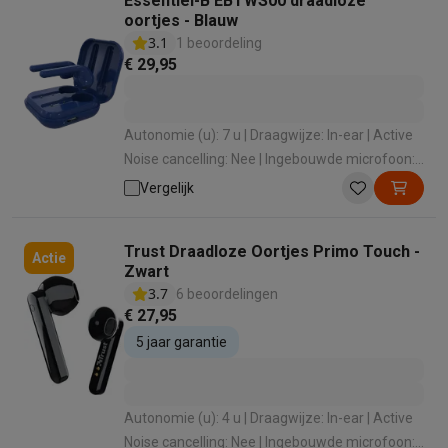
Essentiel-B EBTWS00 draadloze
oortjes - Blauw
3.1
1 beoordeling
€ 29,95
Autonomie (u): 7 u | Draagwijze: In-ear | Active
Noise cancelling: Nee | Ingebouwde microfoon:
Ja
Vergelijk
Trust Draadloze Oortjes Primo Touch -
Actie
Zwart
3.7
6 beoordelingen
€ 27,95
5 jaar garantie
Autonomie (u): 4 u | Draagwijze: In-ear | Active
Noise cancelling: Nee | Ingebouwde microfoon: