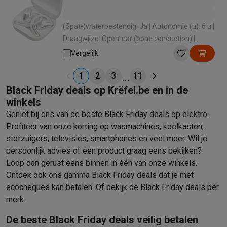
(Spat-)waterbestendig: Ja | Autonomie (u): 6 u |
Draagwijze: Open-ear (bone conduction) |
Ingebouwde microfoon: Ja
Vergelijk
1
2
3
11
Black Friday deals op Krëfel.be en in de
winkels
Geniet bij ons van de beste
Black Friday
deals op elektro.
Profiteer van onze korting op wasmachines, koelkasten,
stofzuigers, televisies, smartphones en veel meer. Wil je
persoonlijk advies of een product graag eens bekijken?
Loop dan gerust eens binnen in één van onze winkels.
Ontdek ook ons
gamma Black Friday deals dat je met
ecocheques kan betalen
. Of bekijk de
Black Friday deals per
merk
.
De beste Black Friday deals veilig betalen