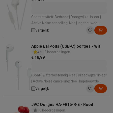
Connectiviteit: Bedraad | Draagwijze: In-ear |
Active Noise cancelling: Nee | Ingebouwde
microfoon: Ja | Lengte kabel (m): 1.2 m
Vergelijk
Apple EarPods (USB-C) oortjes - Wit
4.9
3 beoordelingen
€ 18,99
(Spat-)waterbestendig: Nee | Draagwijze: In-ear
| Active Noise cancelling: Nee | Ingebouwde
microfoon: Ja
Vergelijk
JVC Oortjes HA-FR15-R-E - Rood
0 beoordelingen