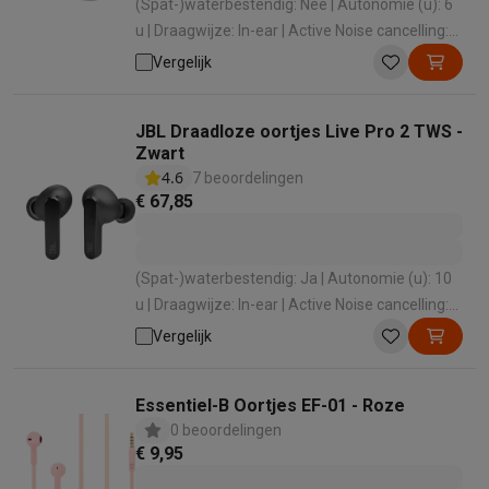
(Spat-)waterbestendig: Nee | Autonomie (u): 6
u | Draagwijze: In-ear | Active Noise cancelling:
Ja | Ingebouwde microfoon: Ja
Vergelijk
JBL Draadloze oortjes Live Pro 2 TWS -
Zwart
4.6
7 beoordelingen
€ 67,85
(Spat-)waterbestendig: Ja | Autonomie (u): 10
u | Draagwijze: In-ear | Active Noise cancelling:
Ja | Ingebouwde microfoon: Ja
Vergelijk
Essentiel-B Oortjes EF-01 - Roze
0 beoordelingen
€ 9,95