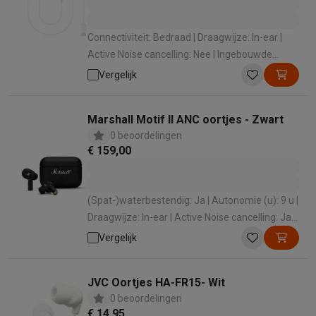
Connectiviteit: Bedraad | Draagwijze: In-ear |
Active Noise cancelling: Nee | Ingebouwde
microfoon: Ja | Lengte kabel (m): 1.2 m
Vergelijk
Marshall Motif II ANC oortjes - Zwart
0 beoordelingen
€ 159,00
(Spat-)waterbestendig: Ja | Autonomie (u): 9 u |
Draagwijze: In-ear | Active Noise cancelling: Ja |
Ingebouwde microfoon: Ja
Vergelijk
JVC Oortjes HA-FR15- Wit
0 beoordelingen
€ 14,95