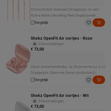
Connectiviteit: Bedraad | Draagwijze: In-ear |
Active Noise cancelling: Nee | Ingebouwde
microfoon: Ja | Lengte kabel (m): 1.2 m
Vergelijk
Shokz OpenFit Air oortjes - Roze
0 beoordelingen
€ 73,00
(Spat-)waterbestendig: Ja | Autonomie (u): 6 u |
Draagwijze: Open-ear (bone conduction) |
Ingebouwde microfoon: Ja
Vergelijk
Shokz OpenFit Air oortjes - Wit
0 beoordelingen
€ 73,00