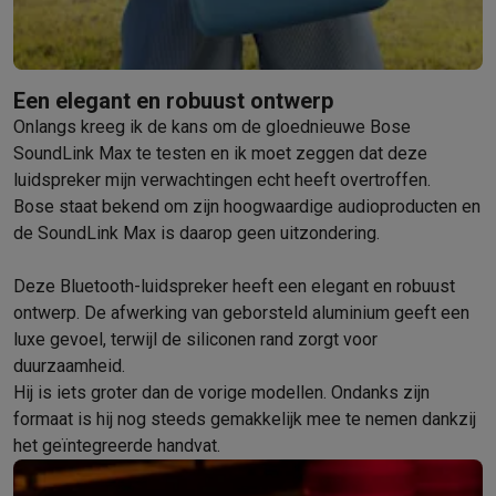
Barbecues
Elektrische barbecues
Houtskoolbarbecues
Gasbarb
Koude dranken
Juicers
Bruiswatermachines
Waterfilterkannen
Wa
Kookgerei
Pannen
Kookpotten
Keukenweegschalen
Vacuümtoest
Een elegant en robuust ontwerp
Desserts
Wafelijzers
Ijsmachines
Pannenkoekenmakers
Divers
Onlangs kreeg ik de kans om de gloednieuwe Bose
Smart garden
Binnentuin
Kruiden
Compost machines
Accessoire
SoundLink Max te testen en ik moet zeggen dat deze
Huishouden & airco
luidspreker mijn verwachtingen echt heeft overtroffen.
Stofzuigen
Stofzuigers
Robotstofzuigers
Steelstofzuigers
Sled
Bose staat bekend om zijn hoogwaardige audioproducten en
Robots
Robotstofzuigers
Dweilrobots
Robotmaaiers
Zwembadr
de SoundLink Max is daarop geen uitzondering.
Schoonmaken
Vloerreinigers
Stoomreinigers
Tapijtreinigers
Hoge
Strijken
Stoomgenerators
Strijkijzers
Kledingstomers
Actieve str
Deze Bluetooth-luidspreker heeft een elegant en robuust
Naaien
Naaimachines
Accessoires
ontwerp. De afwerking van geborsteld aluminium geeft een
Verkoelen
Mobiele airco’s
Aircoolers
Ventilators
Accessoires
luxe gevoel, terwijl de siliconen rand zorgt voor
Luchtbehandeling
Luchtreinigers
Luchtbevochtigers
Luchtontvoc
duurzaamheid.
Verwarmen
Elektrische verwarming
Elektrische dekens
Hij is iets groter dan de vorige modellen. Ondanks zijn
Wassen & drogen
Wasmachines
Droogkasten
Wasmachine en d
formaat is hij nog steeds gemakkelijk mee te nemen dankzij
Huisdieren
Automatische voerbak
Automatische kattenbak
Huis
het geïntegreerde handvat.
Beauty & gezondheid
Haarverzorging
Haardrogers
Stijltangen
Krultangen
Föhnborstels