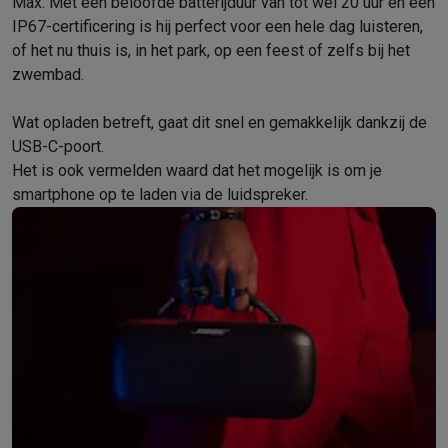
Gaming
Max. Met een beloofde batterijduur van tot wel 20 uur en een
IP67-certificering is hij perfect voor een hele dag luisteren,
PlayStation
PlayStation 5
PS5 games
PS4 games
Playstation co
of het nu thuis is, in het park, op een feest of zelfs bij het
Nintendo
Nintendo Switch 2
Nintendo Switch games
Nintendo Sw
zwembad.
Xbox
Xbox games
Xbox controllers
Xbox headsets
Xbox access
PC gaming
Gaming laptops
Gaming PC
Gaming monitors
Gaming
Wat opladen betreft, gaat dit snel en gemakkelijk dankzij de
Gaming setup
Gaming headsets
Gaming microfoons
Gamingstoe
USB-C-poort.
Gaming consoles
Het is ook vermelden waard dat het mogelijk is om je
Smart home & devices
smartphone op te laden via de luidspreker.
Smartwatches
Smartwatches
Activity Trackers
Bandjes
Opladers
Mobiliteit
Elektrische steps
Dashcams
GPS
Coyote
Elektrische 
Veiligheid & bescherming
Bewakingscamera's
Alarmsystemen
B
Contactloos betalen
Betaalterminals
Accessoires SumUp
Omgeving & comfort
Verlichting
Plug & play zonnepanelen
Voice
Entertainment
Smart TV
Smart speakers
Google TV Streamer
App
Keuken
Slimme koelkasten
Slimme vaatwassers
Slimme espre
Huishouden & gezondheid
Slimme wasmachines
Slimme droog
Eco producten
Ecocheques