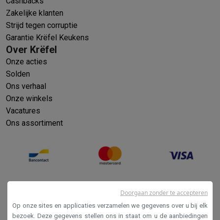
Cashbacks
Zakelijke klanten
Strijd tegen corruptie
Garantie Krëfel Keukens
Over Krëfel
Onze acties
Solden
Ons verhaal
Onze winkels
Vacatures
Ons assortiment
Doorgaan zonder te accepteren
Op onze sites en applicaties verzamelen we gegevens over u bij elk
bezoek. Deze gegevens stellen ons in staat om u de aanbiedingen