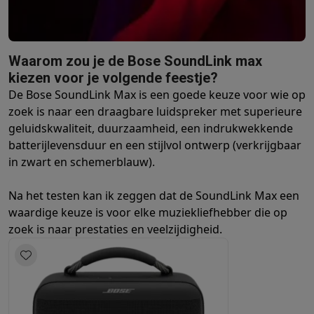
Info ecocheques
Alle eco producten
Alle eco promoties
Refurbished
Refurbished smartphones
Refurbished tablets
Refurbished lap
Huishouden
Waarom zou je de Bose SoundLink max
Wasmachines met ecocheques
Droogkasten met ecocheques
kiezen voor je volgende feestje?
Kleine keukentoestellen
De Bose SoundLink Max is een goede keuze voor wie op
Kleine keukentoestellen met ecocheques
Koffiemachines met
zoek is naar een draagbare luidspreker met superieure
Grote keukentoestellen
geluidskwaliteit, duurzaamheid, een indrukwekkende
Vaatwassers met ecocheques
Koelkasten met ecocheques
Die
batterijlevensduur en een stijlvol ontwerp (verkrijgbaar
Airco
in zwart en
schemerblauw
).
Airco's met ecocheques
TV & audio
Na het testen kan ik zeggen dat de SoundLink Max een
TV met ecocheques
Bluetooth speakers met ecocheques
Kopt
waardige keuze is voor elke muziekliefhebber die op
Multimedia & telefonie
zoek is naar prestaties en veelzijdigheid.
Smartphones met ecocheques
Tablets met ecocheques
Laptop
Transport
Elektrische steps met ecocheques
Eco initiatieven
Impact
Energie besparen
Recycleer je oud elektro