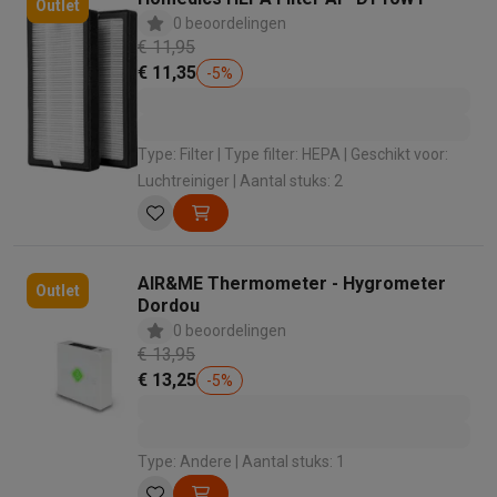
Outlet
0 beoordelingen
€ 11,95
€ 11,35
-
5
%
Type: Filter | Type filter: HEPA | Geschikt voor:
Luchtreiniger | Aantal stuks: 2
AIR&ME Thermometer - Hygrometer
Outlet
Dordou
0 beoordelingen
€ 13,95
€ 13,25
-
5
%
Type: Andere | Aantal stuks: 1