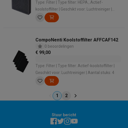
Type: Filter | Type filter: HEPA , Actief-
koolstoffilter | Geschikt voor: Luchtreiniger |
Aantal stuks: 1 | Gebruikstijd: 6 maanden
CompoNenti Koolstoffilter AFFCAF142
0 beoordelingen
€ 99,00
Type: Filter | Type filter: Actief-koolstoffilter |
Geschikt voor: Luchtreiniger | Aantal stuks: 4
1
2
Stuur bericht