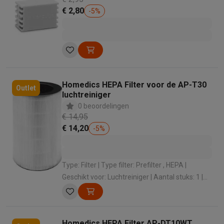
€ 2,80
-
5
%
Homedics HEPA Filter voor de AP-T30
Outlet
luchtreiniger
0 beoordelingen
€ 14,95
€ 14,20
-
5
%
Type: Filter | Type filter: Prefilter , HEPA |
Geschikt voor: Luchtreiniger | Aantal stuks: 1 |
Gebruikstijd: 8 maanden
Homedics HEPA Filter AP-DT10WT