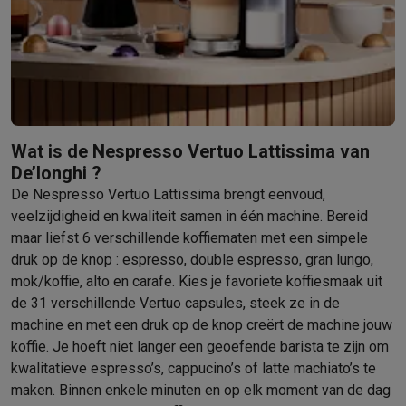
Barbecues
Elektrische barbecues
Houtskoolbarbecues
Gasbarb
Koude dranken
Juicers
Bruiswatermachines
Waterfilterkannen
Wa
Kookgerei
Pannen
Kookpotten
Keukenweegschalen
Vacuümtoest
Desserts
Wafelijzers
Ijsmachines
Pannenkoekenmakers
Divers
Smart garden
Binnentuin
Kruiden
Compost machines
Accessoire
Huishouden & airco
Wat is de Nespresso Vertuo Lattissima van
Stofzuigen
Stofzuigers
Robotstofzuigers
Steelstofzuigers
Sled
De’longhi ?
Robots
Robotstofzuigers
Dweilrobots
Robotmaaiers
Zwembadr
De Nespresso Vertuo Lattissima brengt eenvoud,
Schoonmaken
Vloerreinigers
Stoomreinigers
Tapijtreinigers
Hoge
veelzijdigheid en kwaliteit samen in één machine. Bereid
Strijken
Stoomgenerators
Strijkijzers
Kledingstomers
Actieve str
maar liefst 6 verschillende koffiematen met een simpele
Naaien
Naaimachines
Accessoires
druk op de knop : espresso, double espresso, gran lungo,
Verkoelen
Mobiele airco’s
Aircoolers
Ventilators
Accessoires
mok/koffie, alto en carafe. Kies je favoriete koffiesmaak uit
Luchtbehandeling
Luchtreinigers
Luchtbevochtigers
Luchtontvoc
de 31 verschillende Vertuo capsules, steek ze in de
Verwarmen
Elektrische verwarming
Elektrische dekens
machine en met een druk op de knop creërt de machine jouw
Wassen & drogen
Wasmachines
Droogkasten
Wasmachine en d
koffie. Je hoeft niet langer een geoefende barista te zijn om
Huisdieren
Automatische voerbak
Automatische kattenbak
Huis
kwalitatieve espresso’s, cappucino’s of latte machiato’s te
Beauty & gezondheid
maken. Binnen enkele minuten en op elk moment van de dag
Haarverzorging
Haardrogers
Stijltangen
Krultangen
Föhnborstels