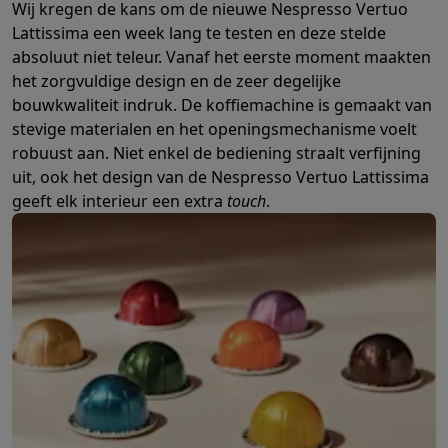
Info ecocheques
Alle eco producten
Alle eco promoties
Wij kregen de kans om de nieuwe Nespresso Vertuo
Refurbished
Lattissima een week lang te testen en deze stelde
Refurbished smartphones
Refurbished tablets
Refurbished lap
absoluut niet teleur. Vanaf het eerste moment maakten
Huishouden
het zorgvuldige design en de zeer degelijke
Wasmachines met ecocheques
Droogkasten met ecocheques
bouwkwaliteit indruk. De koffiemachine is gemaakt van
Kleine keukentoestellen
stevige materialen en het openingsmechanisme voelt
Kleine keukentoestellen met ecocheques
Koffiemachines met
robuust aan. Niet enkel de bediening straalt verfijning
Grote keukentoestellen
uit, ook het design van de Nespresso Vertuo Lattissima
Vaatwassers met ecocheques
Koelkasten met ecocheques
Die
geeft elk interieur een extra
touch
.
Airco
Airco's met ecocheques
TV & audio
TV met ecocheques
Bluetooth speakers met ecocheques
Kopt
Multimedia & telefonie
Smartphones met ecocheques
Tablets met ecocheques
Laptop
Transport
Elektrische steps met ecocheques
Eco initiatieven
Impact
Energie besparen
Recycleer je oud elektro