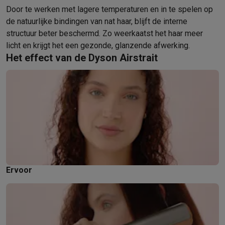
Info ecocheques
Alle eco producten
Alle eco promoties
Door te werken met lagere temperaturen en in te spelen op
Refurbished
de natuurlijke bindingen van nat haar, blijft de interne
Refurbished smartphones
Refurbished tablets
Refurbished lap
structuur beter beschermd. Zo weerkaatst het haar meer
Huishouden
licht en krijgt het een gezonde, glanzende afwerking.
Wasmachines met ecocheques
Droogkasten met ecocheques
Het effect van de Dyson Airstrait
Kleine keukentoestellen
Kleine keukentoestellen met ecocheques
Koffiemachines met
Grote keukentoestellen
Vaatwassers met ecocheques
Koelkasten met ecocheques
Die
Airco
Airco's met ecocheques
TV & audio
TV met ecocheques
Bluetooth speakers met ecocheques
Kopt
Multimedia & telefonie
Ervoor
Smartphones met ecocheques
Tablets met ecocheques
Laptop
Transport
Elektrische steps met ecocheques
Eco initiatieven
Impact
Energie besparen
Recycleer je oud elektro