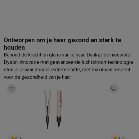
Barbecues
Elektrische barbecues
Houtskoolbarbecues
Gasbarb
Koude dranken
Juicers
Bruiswatermachines
Waterfilterkannen
Wa
Kookgerei
Pannen
Kookpotten
Keukenweegschalen
Vacuümtoest
Desserts
Wafelijzers
Ijsmachines
Pannenkoekenmakers
Divers
Smart garden
Binnentuin
Kruiden
Compost machines
Accessoire
Ontworpen om je haar gezond en sterk te
Huishouden & airco
houden
Stofzuigen
Stofzuigers
Robotstofzuigers
Steelstofzuigers
Sled
Behoud de kracht en glans van je haar. Dankzij de nieuwste
Robots
Robotstofzuigers
Dweilrobots
Robotmaaiers
Zwembadr
Dyson-innovatie met geavanceerde luchtstroomtechnologie
Schoonmaken
Vloerreinigers
Stoomreinigers
Tapijtreinigers
Hoge
steil je je haar zonder extreme hitte, met maximaal respect
Strijken
Stoomgenerators
Strijkijzers
Kledingstomers
Actieve str
voor de gezondheid van je haar.
Naaien
Naaimachines
Accessoires
Verkoelen
Mobiele airco’s
Aircoolers
Ventilators
Accessoires
Luchtbehandeling
Luchtreinigers
Luchtbevochtigers
Luchtontvoc
Verwarmen
Elektrische verwarming
Elektrische dekens
Wassen & drogen
Wasmachines
Droogkasten
Wasmachine en d
Huisdieren
Automatische voerbak
Automatische kattenbak
Huis
Beauty & gezondheid
4.7
4.7
Haarverzorging
Haardrogers
Stijltangen
Krultangen
Föhnborstels