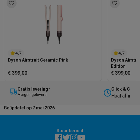
4.7
4.7
Dyson Airstrait Ceramic Pink
Dyson Airstrai
Edition
€ 399,00
€ 399,00
Gratis levering*
Click & Collec
M
orgen geleverd
Haal af in on
Geüpdatet op 7 mei 2026
Stuur bericht