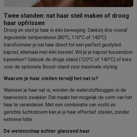
Gaming
PlayStation
PlayStation 5
PS5 games
PS4 games
Playstation co
Twee standen: nat haar steil maken of droog
Nintendo
Nintendo Switch 2
Nintendo Switch games
Nintendo Sw
haar opfrissen
Xbox
Xbox games
Xbox controllers
Xbox headsets
Xbox access
Droog en steil je haar in één beweging. Dankzij drie vooraf
PC gaming
Gaming laptops
Gaming PC
Gaming monitors
Gaming
ingestelde temperaturen (80°C, 110°C of 140°C)
Gaming setup
Gaming headsets
Gaming microfoons
Gamingstoe
transformeer je nat haar direct tot een perfect gestyled
Gaming consoles
kapsel, allemaal met één toestel. Wil je je kapsel tussendoor
Smart home & devices
bijwerken? Gebruik de droge stand (120°C of 140°C) of kies
Smartwatches
Smartwatches
Activity Trackers
Bandjes
Opladers
voor de optionele Boost-stand voor maximale styling.
Mobiliteit
Elektrische steps
Dashcams
GPS
Coyote
Elektrische 
Veiligheid & bescherming
Bewakingscamera's
Alarmsystemen
B
Waarom je haar steilen terwijl het nat is?
Contactloos betalen
Betaalterminals
Accessoires SumUp
Wanneer je haar nat is, worden de waterstofbruggen in de
Omgeving & comfort
Verlichting
Plug & play zonnepanelen
Voice
haarvezels zwakker. Dat maakt het mogelijk de vorm van het
Entertainment
Smart TV
Smart speakers
Google TV Streamer
App
haar te veranderen. Met een combinatie van vocht en
Keuken
Slimme koelkasten
Slimme vaatwassers
Slimme espre
gerichte luchtstroom kan je je haar effectief steilen, zonder
Huishouden & gezondheid
Slimme wasmachines
Slimme droog
extreme hitte.
Eco producten
Ecocheques
De wetenschap achter glanzend haar