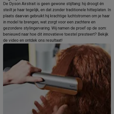
Foto accessoires
Cameratassen
Flitsers & filters
SD-kaarten
Sta
De Dyson Airstrait is geen gewone stijltang: hij droogt én
Telefonie & smartwatches
steilt je haar tegelijk, en dat zonder traditionele hitteplaten. In
GSM's
Smartphones
Apple iPhone
Samsung smartphones
GSM’s
plaats daarvan gebruikt hij krachtige luchtstromen om je haar
Refurbished
Refurbished smartphones
BuyBack
in model te brengen, wat zorgt voor een zachtere en
GSM bescherming
iPhone hoesjes
Samsung hoesjes
Alle hoesj
gezondere stylingervaring. Wij namen de proef op de som:
Smartwatches
Smartwatches
Activity Trackers
Bandjes
Opladers
benieuwd naar hoe dit innovatieve toestel presteert? Bekijk
GSM opladers
Opladers en kabels
Draadloze opladers
USB-C k
de video en ontdek ons resultaat!
GSM accessoires
AirTags & GPS trackers
Draadloze oortjes
GS
Vaste telefoons
Vaste telefoons
Walkie talkies
Babyfoons
Computers & tablets
Computers
Laptops
Gaming laptops
Apple MacBook
Windows la
Randapparatuur IT
Muizen
Toetsenborden
Webcams
PC speaker
Tablets & e-readers
Tablets
Apple iPad
Samsung Galaxy Tab
Tab
Printen
Printers
Inktpatronen & papier
Cricut
Netwerk & wifi
Routers & access points
Powerline & Wi-Fi adap
Geheugen & opslag
Externe harde schijven
SSD
USB-sticks
SD-k
Software
Windows & Microsoft Office
Anti-Virus
Overige softwa
Toebehoren IT
Opladers & kabels
Tassen & sleeves
Steunen
Mu