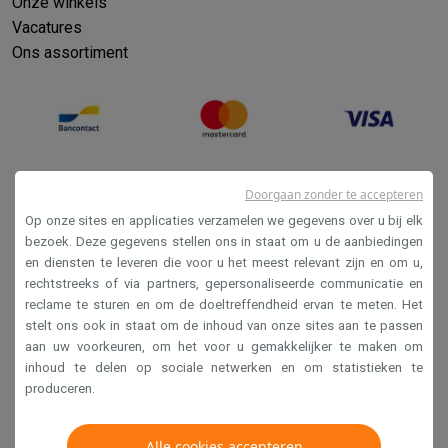
Onze winkels
Vacatures
Ons assortiment
Doorgaan zonder te accepteren
Op onze sites en applicaties verzamelen we gegevens over u bij elk
bezoek. Deze gegevens stellen ons in staat om u de aanbiedingen
en diensten te leveren die voor u het meest relevant zijn en om u,
Verkoopsvoorwaarden
rechtstreeks of via partners, gepersonaliseerde communicatie en
reclame te sturen en om de doeltreffendheid ervan te meten. Het
Privacy
stelt ons ook in staat om de inhoud van onze sites aan te passen
Disclaimer
aan uw voorkeuren, om het voor u gemakkelijker te maken om
inhoud te delen op sociale netwerken en om statistieken te
Cookies
produceren.
Krëfel NV - Steenstraat 44 - Industriezone 4 "T Sas",
Alle cookies accepteren