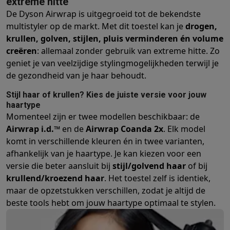
extreme hitte
Mondhygiëne
Elektrische tandenborstels
Opzetborstels
Waterf
De Dyson Airwrap is uitgegroeid tot de bekendste
Scheren
Elektrische scheerapparaten
Baardtrimmers
Multigroo
multistyler op de markt. Met dit toestel kan je
drogen,
Lichaamsontharing
IPL ontharing
Epilators
Ladyshaves
krullen, golven, stijlen, pluis verminderen én volume
creëren
: allemaal zonder gebruik van extreme hitte. Zo
Beauty
Gelaatsverzorging
LED Maskers
Spiegels
Hand & voetve
geniet je van veelzijdige stylingmogelijkheden terwijl je
Massage
Voetmassage
Massagestoelen
Nek & schoudermass
de gezondheid van je haar behoudt.
Gezondheid
Personenweegschalen
Bloeddrukmeters
Elektrosti
Voor de baby
Babyfoons
Borstkolven
Flessenwarmers
Aerosols
S
tijl haar of krullen? Kies de juiste versie voor jouw
TV, audio & foto
haartype
TV & beamers
TV
TV's met soundbar
2026 TV
LG TV
Samsung TV
Momenteel zijn er twee modellen beschikbaar: de
Randapparatuur TV
Soundbars
Home cinema
Versterkers
Medias
Airwrap i.d.™
en de
Airwrap Coanda 2x
. Elk model
Hoofdtelefoons & oortjes
Koptelefoons
Draadloze koptelefoo
komt in verschillende kleuren én in twee varianten,
afhankelijk van je haartype. Je kan kiezen voor een
Speakers
Speakers
Bluetooth speakers
Smart speakers
Party s
versie die beter aansluit bij
stijl/golvend haar
of bij
Muziek in huis
Radio's & wekkers
Platenspelers
Hifi-ketens
krullend/kroezend haar
. Het toestel zelf is identiek,
Navigatie
Dashcams
GPS
Coyote
GPS accessoires
maar de opzetstukken verschillen, zodat je altijd de
TV & audio accessoires
Steunen
Kabels
Draagbare mediaspele
beste tools hebt om jouw haartype optimaal te stylen.
Fototoestellen
Digitale camera's
Instant camera's
Canon camera'
Video
GoPro
Action cams
Drones
Camcorder