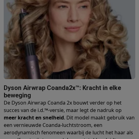
Info ecocheques
Alle eco producten
Alle eco promoties
Refurbished
Refurbished smartphones
Refurbished tablets
Refurbished lap
Huishouden
Wasmachines met ecocheques
Droogkasten met ecocheques
Kleine keukentoestellen
Kleine keukentoestellen met ecocheques
Koffiemachines met
Grote keukentoestellen
Vaatwassers met ecocheques
Koelkasten met ecocheques
Die
Airco
Airco's met ecocheques
TV & audio
Dyson Airwrap Coanda2x™: Kracht in elke
TV met ecocheques
Bluetooth speakers met ecocheques
Kopt
beweging
Multimedia & telefonie
De Dyson Airwrap Coanda 2x bouwt verder op het
Smartphones met ecocheques
Tablets met ecocheques
Laptop
succes van de i.d.™-versie, maar legt de nadruk op
Transport
meer kracht en snelheid
. Dit model maakt gebruik van
Elektrische steps met ecocheques
een vernieuwde Coanda-luchtstroom, een
Eco initiatieven
aerodynamisch fenomeen waarbij de lucht het haar als
Impact
Energie besparen
Recycleer je oud elektro