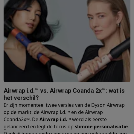
Airwrap i.d.™ vs. Airwrap Coanda 2x™: wat is
het verschil?
Er zijn momenteel twee versies van de Dyson Airwrap
op de markt: de Airwrap i.d.™ en de Airwrap
Coanda2x™. De
Airwrap i.d.™
werd als eerste
gelanceerd en legt de focus op
slimme personalisatie
.
Dankzij ingebouwde sensoren en een gekoppelde app