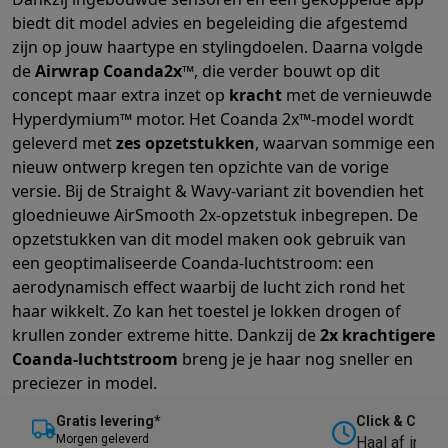
biedt dit model advies en begeleiding die afgestemd
zijn op jouw haartype en stylingdoelen.
Daarna volgde
de
Airwrap Coanda2x™
, die verder bouwt op dit
concept maar extra inzet op
kracht
met de vernieuwde
Hyperdymium™ motor.
Het Coanda 2x™-model wordt
geleverd met
zes opzetstukken
, waarvan sommige een
nieuw ontwerp kregen ten opzichte van de vorige
versie. Bij de Straight & Wavy-variant zit bovendien het
gloednieuwe AirSmooth 2x-opzetstuk inbegrepen.
De
opzetstukken van dit model maken ook gebruik van
een
geoptimaliseerde Coanda-luchtstroom: een
aerodynamisch effect waarbij de lucht zich rond het
haar wikkelt. Zo kan het toestel je lokken drogen of
krullen zonder extreme hitte. Dankzij de
2x krachtigere
Coanda-luchtstroom
breng je je haar nog sneller en
preciezer in model.
Gratis levering*
Click & Collec
M
orgen geleverd
Haal af in on