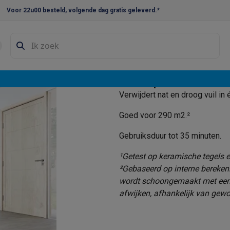
Voor 22u00 besteld, volgende dag gratis geleverd.*
en droogkast sets
Was-droogcombinaties
Tussenkaders en sok
nieuwe
e vaatwassers
Ontworpen om harde vlo
 Maakt tegels,
e koelkasten
Amerikaanse koelkasten
Wijnkoelkasten
Diepvriezer
Verwijdert nat en droog vuil in 
één keer. Het
w koelkasten
Inbouw diepvriezers
Inbouw wijnkoelkasten
Inbouw
Goed voor 290 m2.²
kplaten
Gas kookplaten
Kookplaten met afzuiging
Pannen
Kookpot
Gebruiksduur tot 35 minuten.
izen
Gasfornuizen
¹Getest op keramische tegels 
iemachines
²Gebaseerd op interne bereken
wordt schoongemaakt met een s
ressomachines
Capsule- & padsmachines
Nespresso
Dolce Gust
afwijken, afhankelijk van gewo
machines
Juicers
Eierkokers
Yoghurtmachines
Accessoires
 monsieur machines
Accessoires