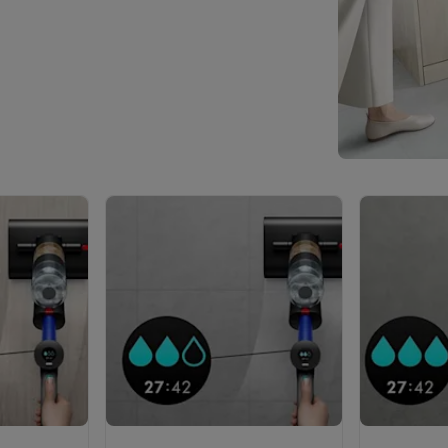
klein elektro
Solden op multimedia
Solden op TV & audio
Black Friday
lijke winkelbeleving
Niet tevreden, geld terug
ie
TV installatie
etaling
Alma: betaal in 2 of 3 keer
Klarna: betaal binnen 30 dagen
everingsuur
Zakelijke klanten
ProteKt: verzeker je toestel
Swap Pro
 kookplaat past bij jouw keuken?
Meer...
..
ituatie
Hoofdtelefoon of oortjes?
Meer...
 je een elektrische step?
Hoe kies je een drone ?
 groot elektro
Outlet klein elektro
Outlet TV & audio
Outlet accesso