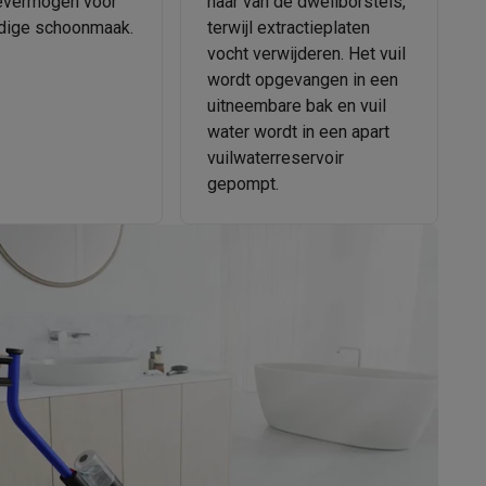
evermogen voor
haar van de dweilborstels,
dige schoonmaak.
terwijl extractieplaten
vocht verwijderen. Het vuil
wordt opgevangen in een
uitneembare bak en vuil
water wordt in een apart
vuilwaterreservoir
elstofzuigers met ecocheques
Sledestofzuigers met ecochequ
gepompt.
erkannen
Keukenaccessoires met ecocheques
en met ecocheques
Dampkappen met ecocheques
Kookplaten me
elers met ecocheques
et ecocheques
Inkt en papier met ecocheques