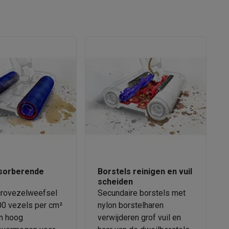
tion accessoires
 accessoires
Racing
Smartphone gaming controllers
Accessoires
s & GPS trackers
sorberende
Borstels reinigen en vuil
s
scheiden
crovezelweefsel
Secundaire borstels met
00 vezels per cm²
nylon borstelharen
en hoog
verwijderen grof vuil en
 personenweegschalen
Slimme elektrische tandenborstels
Babyf