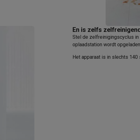
era's
Nikon camera's
Lenzen
en
Statieven & tripods
Action cam accessoires
En is zelfs zelfreinigen
SM’s met toetsen
Refurbished smartphones
iPhone 17
Samsung G
Stel de zelfreinigingscyclus in
oplaadstation wordt opgeladen
hoesjes
Screenprotectors
iPhone 17 Hoesjes
Galaxy S26 hoesjes
G
ders
Het apparaat is in slechts 14
-C kabels
Lightning kabels
Powerbanks
es
GSM houders auto
Micro SD-kaarten
Overige accessoires
s laptops
Copilot+ pc
Chromebooks
Monitors
Desktops
akers
PC headsets
Microfoons
Docking stations
Externe DVD spe
b
Tablethoezen
E-readers
Accessoires
 adapters
Mesh Wi-Fi
Switches
Netwerkkabels
SD-kaarten
CD's & DVD's