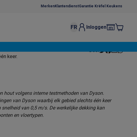
Merken
Klantendienst
Garantie Krëfel Keukens
FR
Inloggen
kels
Droogrekken
eren te dweilen. Doeltreffend.¹
Deel
s
één keer.
 microgolfovens
Inbouw wasmachines
ten
en hout volgens interne testmethoden van Dyson.
ingen van Dyson waarbij elk gebied slechts één keer
nelheid van 0,5 m/s. De werkelijke dekking kan
o
Koffiezetapparaten
Koffie, capsules & pads
Accessoires
onten en vloertypen.