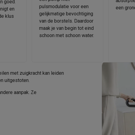
absorpti
en goed.
pulsmodulatie voor een
een gron
nigt en
gelijkmatige bevochtiging
de klus
van de borstels. Daardoor
maak je van begin tot eind
 laptops
BuyBack
schoon met schoon water.
ques
Stofzuigers met ecocheques
Strijkijzers met ecocheques
Ste
 met ecocheques
Bruiswatertoestellen met ecocheques
Waterfilt
len met zuigkracht kan leiden
s
Diepvriezers met ecocheques
Ovens met ecocheques
Fornuiz
en uitgestoten.
ndere aanpak. Ze
Koptelefoons met ecocheques
Oortjes met ecocheques
Platensp
ptops met ecocheques
Monitors met ecocheques
Powerbanks m