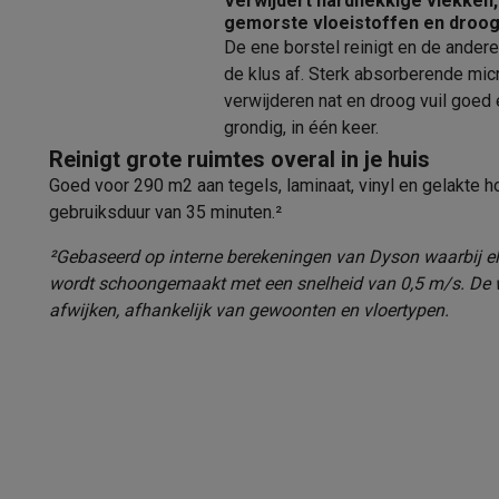
Verwijdert hardnekkige vlekken,
Huisdieren
Automatische voerbak
Automatische kattenbak
gemorste vloeistoffen en droog 
Beauty & gezondheid
De ene borstel reinigt en de ander
Haarverzorging
Haardrogers
Stijltangen
Krultangen
Föhnbors
de klus af. Sterk absorberende mi
Mondhygiëne
Elektrische tandenborstels
Opzetborstels
Wa
verwijderen nat en droog vuil goed 
Scheren
Elektrische scheerapparaten
Baardtrimmers
Multi
grondig, in één keer.
Lichaamsontharing
IPL ontharing
Epilators
Ladyshaves
Reinigt grote ruimtes overal in je huis
Beauty
Gelaatsverzorging
LED Maskers
Spiegels
Hand & vo
Goed voor 290 m2 aan tegels, laminaat, vinyl en gelakte h
Massage
Voetmassage
Massagestoelen
Nek & schouder
gebruiksduur van 35 minuten.²
Gezondheid
Personenweegschalen
Bloeddrukmeters
Elekt
Voor de baby
Babyfoons
Borstkolven
Flessenwarmers
Aero
²Gebaseerd op interne berekeningen van Dyson waarbij el
TV, audio & foto
wordt schoongemaakt met een snelheid van 0,5 m/s. De w
afwijken, afhankelijk van gewoonten en vloertypen.
TV & beamers
TV
TV's met soundbar
2026 TV
LG TV
Samsun
Randapparatuur TV
Soundbars
Home cinema
Versterkers
Me
Hoofdtelefoons & oortjes
Koptelefoons
Draadloze koptel
Speakers
Speakers
Bluetooth speakers
Smart speakers
Par
Muziek in huis
Radio's & wekkers
Platenspelers
Hifi-keten
Navigatie
Dashcams
GPS
Coyote
GPS accessoires
TV & audio accessoires
Steunen
Kabels
Draagbare medias