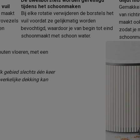
De dweilborstels worden gereinigd
Glijdt m
Huisdierverzorging
GPS trackers dieren
vuil
tijdens het schoonmaken
Gemakkeli
e maakt
Bij elke rotatie verwijderen de borstels het
van richt
tels
Multistylers
Krulspelden
crovezels
vuil voordat ze gelijkmatig worden
maakt ook
terflossers
en
bevochtigd, waardoor je van begin tot eind
zodat je 
groomers
Tondeuses
Scheerkoppen
Accessoires
schoonmaakt met schoon water.
schoonma
etverzorging
Accessoires
outen vloeren, met een
massage
Massage guns
rostimulatie apparaten
Bloedcirculatie apparaten
Infraroodlampen
sols
Luchtbevochtigers
k gebied slechts één keer
erkelijke dekking kan
g TV
TCL TV
TV steunen
Beamers
diastreamers
DVD & Blu-Ray spelers
efoons
Oortjes
Draadloze oortjes
Sportoortjes
ty speakers
s
pelers
Audio accessoires