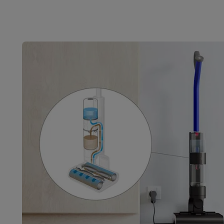
Fototoestellen
Digitale camera's
Instant camera's
Canon cam
Video
GoPro
Action cams
Drones
Camcorder
Foto accessoires
Cameratassen
Flitsers & filters
SD-kaart
Telefonie & smartwatches
GSM's
Smartphones
Apple iPhone
Samsung smartphones
G
Refurbished
Refurbished smartphones
BuyBack
GSM bescherming
iPhone hoesjes
Samsung hoesjes
Alle 
Smartwatches
Smartwatches
Activity Trackers
Bandjes
Opla
GSM opladers
Opladers en kabels
Draadloze opladers
USB
GSM accessoires
AirTags & GPS trackers
Draadloze oortj
Vaste telefoons
Vaste telefoons
Walkie talkies
Babyfoons
Computers & tablets
Computers
Laptops
Gaming laptops
Apple MacBook
Window
Randapparatuur IT
Muizen
Toetsenborden
Webcams
PC spe
Tablets & e-readers
Tablets
Apple iPad
Samsung Galaxy Ta
Printen
Printers
Inktpatronen & papier
Cricut
Netwerk & wifi
Routers & access points
Powerline & Wi-Fi
Geheugen & opslag
Externe harde schijven
SSD
USB-sticks