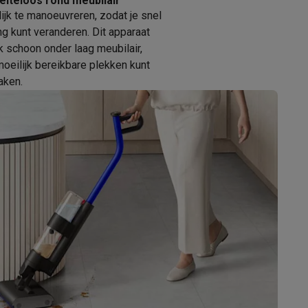
oeiteloos rond meubilair
jk te manoeuvreren, zodat je snel
ing kunt veranderen. Dit apparaat
 schoon onder laag meubilair,
moeilijk bereikbare plekken kunt
ken.
Thermometers
Accessoires