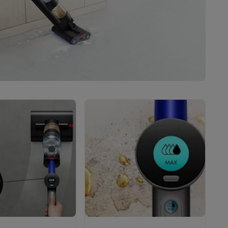
teKt
ires