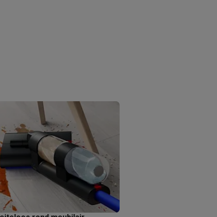
akken
Accessoires
kels
Droogrekken