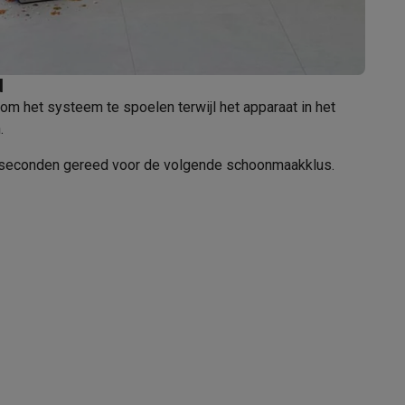
d
alaxy Fold8
 om het systeem te spoelen terwijl het apparaat in het
.
alaxy Flip8 & Fold8 (Ultra) hoesjes
0 seconden gereed voor de volgende schoonmaakklus.
lers