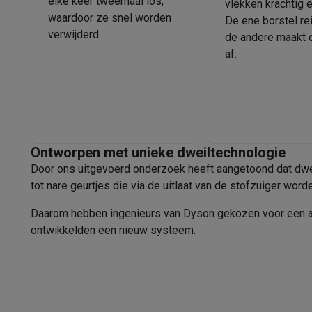
elke keer tweemaal los,
vlekken krachtig 
Eco producten
waardoor ze snel worden
De ene borstel rei
Ecocheques
verwijderd.
de andere maakt 
Info ecocheques
Alle eco producten
Alle eco promoties
af.
Refurbished
Refurbished smartphones
Refurbished tablets
Refurbished
Huishouden
Wasmachines met ecocheques
Droogkasten met ecoche
Kleine keukentoestellen
Kleine keukentoestellen met ecocheques
Koffiemachines
Ontworpen met unieke dweiltechnologie
Grote keukentoestellen
Door ons uitgevoerd onderzoek heeft aangetoond dat dwei
Vaatwassers met ecocheques
Koelkasten met ecocheque
tot nare geurtjes die via de uitlaat van de stofzuiger word
Airco
Airco's met ecocheques
Daarom hebben ingenieurs van Dyson gekozen voor een a
TV & audio
ontwikkelden een nieuw systeem.
TV met ecocheques
Bluetooth speakers met ecocheques
Multimedia & telefonie
Smartphones met ecocheques
Tablets met ecocheques
La
Transport